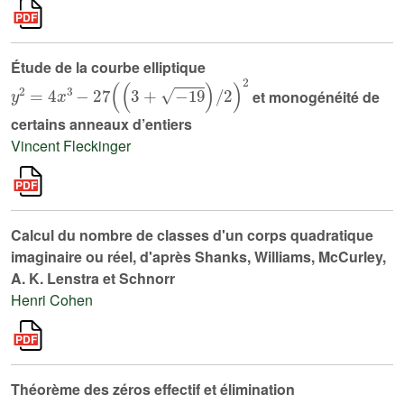
Étude de la courbe elliptique
y
2
=
4
x
3
-
27
(
(
3
+
-
19
)
/
2
)
2
et monogénéité de
certains anneaux d’entiers
Vincent Fleckinger
Calcul du nombre de classes d'un corps quadratique
imaginaire ou réel, d'après Shanks, Williams, McCurley,
A. K. Lenstra et Schnorr
Henri Cohen
Théorème des zéros effectif et élimination