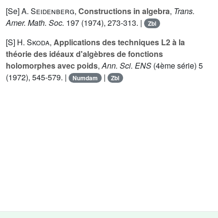
[Se]
A. Seidenberg
,
Constructions in algebra
,
Trans.
Amer. Math. Soc.
197
(1974), 273-313. |
Zbl
[S]
H. Skoda
,
Applications des techniques L2 à la
théorie des idéaux d'algèbres de fonctions
holomorphes avec poids
,
Ann. Sci. ENS
(4ème série)
5
(1972), 545-579. |
|
Numdam
Zbl