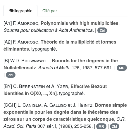
Bibliographie
Cité par
[A1]
F. Amoroso
,
Polynomials with high multiplicities
.
Soumis pour publication à Acta Arithmetica
. |
Zbl
[A2]
F. Amoroso
,
Théorie de la multiplicité et formes
éliminantes
. typographié.
[B]
W.D. Brownawell
,
Bounds for the degrees in the
Nullstellensatz
.
Annals of Math.
126
, 1987, 577-591. |
MR
|
Zbl
[BY]
C. Berenstein
et
A. Yger
,
Effective Bezout
identities in Q[X0, ..., Xn]
. typographié.
[CGH]
L. Caniglia
,
A. Galligo
et
J. Heintz
,
Bornes simple
exponentielle pour les degrés dans le théorème des
zéros sur un corps de caractéristique quelconque
,
C.R.
Acad. Sci. Paris
307
sér. I, (1988), 255-258. |
|
MR
Zbl