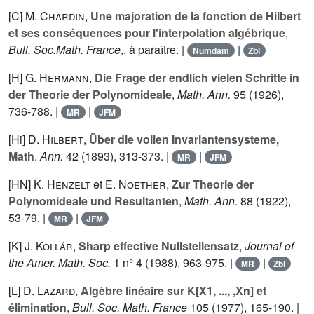
[C]
M. Chardin
,
Une majoration de la fonction de Hilbert
et ses conséquences pour l'interpolation algébrique
,
Bull. Soc.Math. France
,. à paraître. |
|
Numdam
Zbl
[H]
G. Hermann
,
Die Frage der endlich vielen Schritte in
der Theorie der Polynomideale
,
Math. Ann.
95
(1926),
736-788. |
|
MR
JFM
[Hi]
D. Hilbert
,
Über die vollen Invariantensysteme,
Math
.
Ann.
42
(1893), 313-373. |
|
MR
JFM
[HN]
K. Henzelt
et
E. Noether
,
Zur Theorie der
Polynomideale und Resultanten
,
Math. Ann.
88
(1922),
53-79. |
|
MR
JFM
[K]
J. Kollár
,
Sharp effective Nullstellensatz
,
Journal of
the Amer. Math. Soc.
1
n° 4 (1988), 963-975. |
|
MR
Zbl
[L]
D. Lazard
,
Algèbre linéaire sur K[X1, ..., ,Xn] et
élimination
,
Bull. Soc. Math. France
105
(1977), 165-190. |