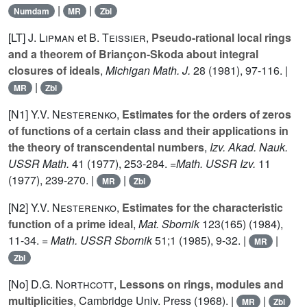
|
|
Numdam
MR
Zbl
[LT]
J. Lipman
et
B. Teissier
,
Pseudo-rational local rings
and a theorem of Briançon-Skoda about integral
closures of ideals
,
Michigan Math. J.
28
(1981), 97-116. |
|
MR
Zbl
[N1]
Y.V. Nesterenko
,
Estimates for the orders of zeros
of functions of a certain class and their applications in
the theory of transcendental numbers
,
Izv. Akad. Nauk.
USSR Math.
41
(1977), 253-284. =
Math. USSR Izv.
11
(1977), 239-270. |
|
MR
Zbl
[N2]
Y.V. Nesterenko
,
Estimates for the characteristic
function of a prime ideal
,
Mat. Sbornik
123
(165) (1984),
11-34. =
Math. USSR Sbornik
51
;1 (1985), 9-32. |
|
MR
Zbl
[No]
D.G. Northcott
,
Lessons on rings, modules and
multiplicities
, Cambridge Univ. Press (1968). |
|
MR
Zbl