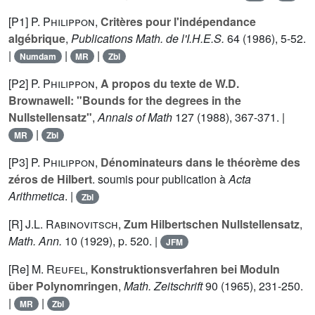
[P1]
P. Philippon
,
Critères pour l'indépendance
algébrique
,
Publications Math. de l'I.H.E.S.
64
(1986), 5-52.
|
|
|
Numdam
MR
Zbl
[P2]
P. Philippon
,
A propos du texte de W.D.
Brownawell: "Bounds for the degrees in the
Nullstellensatz"
,
Annals of Math
127
(1988), 367-371. |
|
MR
Zbl
[P3]
P. Philippon
,
Dénominateurs dans le théorème des
zéros de Hilbert
. soumis pour publication à
Acta
Arithmetica
. |
Zbl
[R]
J.L. Rabinovitsch
,
Zum Hilbertschen Nullstellensatz
,
Math. Ann.
10
(1929), p. 520. |
JFM
[Re]
M. Reufel
,
Konstruktionsverfahren bei Moduln
über Polynomringen
,
Math. Zeitschrift
90
(1965), 231-250.
|
|
MR
Zbl