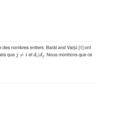
e des nombres entiers. Barát and Varjú [1] ont
j
≠
i
d
i
|
d
j
tels que
et
. Nous montrons que ce