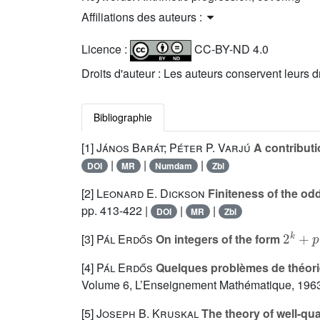
Affiliations des auteurs :
Licence :
CC-BY-ND 4.0
Droits d'auteur : Les auteurs conservent leurs d
Bibliographie
[1]
János Barát; Péter P. Varjú
A contributio
|
|
|
DOI
MR
Numdam
Zbl
[2]
Leonard E. Dickson
Finiteness of the od
pp. 413-422 |
|
|
DOI
MR
Zbl
2
k
+
p
[3]
Pál Erdős
On integers of the form
[4]
Pál Erdős
Quelques problèmes de théor
Volume 6
, L’Enseignement Mathématique, 1963
[5]
Joseph B. Kruskal
The theory of well-qu