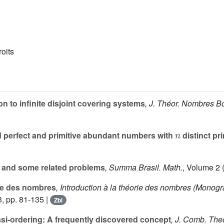
roits
n to infinite disjoint covering systems
, J. Théor. Nombres 
n
d perfect and primitive abundant numbers with
distinct pr
and some related problems
, Summa Brasil. Math.
, Volume 2
(
ie des nombres
, Introduction à la théorie des nombres
(Monogra
, pp. 81-135 |
Zbl
asi-ordering: A frequently discovered concept
, J. Comb. Theo