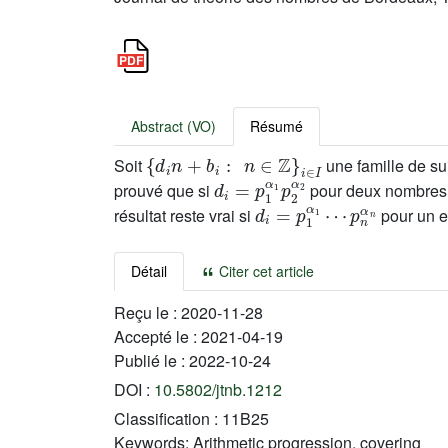
Abstract (VO)
Résumé
{
d
i
n
+
b
i
:
n
∈
ℤ
}
i
∈
I
Soit
une famille de su
d
i
=
p
1
α
1
p
2
α
2
prouvé que si
pour deux nombres
d
p
i
n
=
α
p
1
n
α
1
⋯
résultat reste vrai si
pour un e
Détail
Citer cet article
Reçu le :
2020-11-28
Accepté le :
2021-04-19
Publié le :
2022-10-24
DOI :
10.5802/jtnb.1212
Classification :
11B25
Keywords:
Arithmetic progression, covering