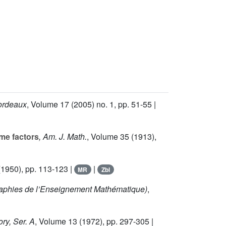
Bordeaux
, Volume 17
(2005) no. 1, pp. 51-55 |
ime factors
, Am. J. Math.
, Volume 35
(1913),
1950), pp. 113-123 |
|
MR
Zbl
phies de l’Enseignement Mathématique)
,
ry, Ser. A
, Volume 13
(1972), pp. 297-305 |