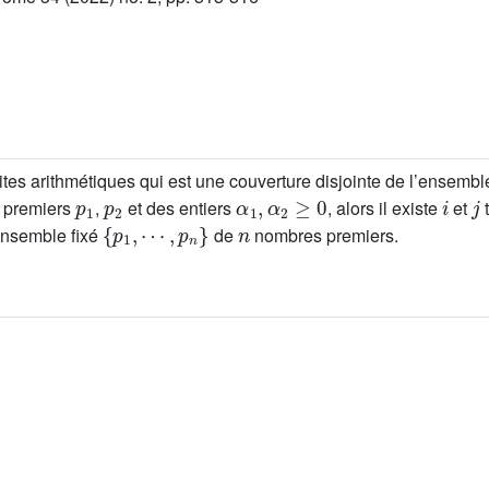
ites arithmétiques qui est une couverture disjointe de l’ensembl
p
1
p
2
α
1
,
α
2
≥
0
i
j
 premiers
,
et des entiers
, alors il existe
et
{
p
1
,
⋯
,
p
n
}
n
nsemble fixé
de
nombres premiers.