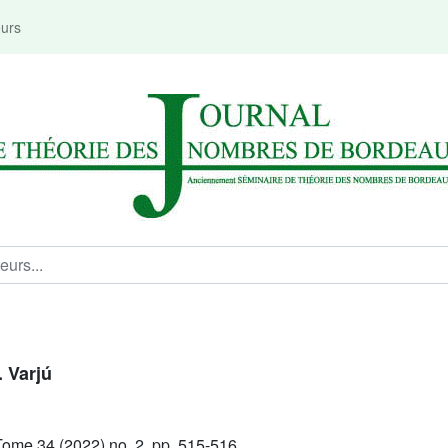
eurs
. Varjú
ome 34 (2022) no. 2, pp. 515-516