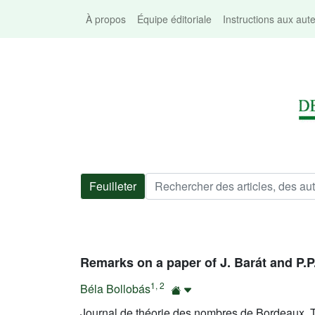
À propos
Équipe éditoriale
Instructions aux aut
Feuilleter
Remarks on a paper of J. Barát and P.P
1
,
2
Béla Bollobás
Journal de théorie des nombres de Bordeaux, T