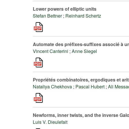
Lower powers of elliptic units
Stefan Bettner
;
Reinhard Schertz
Automate des préfixes-suffixes associé à un
Vincent Canterini
;
Anne Siegel
Propriétés combinatoires, ergodiques et ari
Nataliya Chekhova
;
Pascal Hubert
;
Ali Messa
Newforms, inner twists, and the inverse Galo
Luis V. Dieulefait