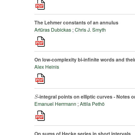
The Lehmer constants of an annulus
Artūras Dubickas
;
Chris J. Smyth
On low-complexity bi-infinite words and thei
Alex Heinis
S
-integral points on elliptic curves - Notes 
Emanuel Herrmann
;
Attila Pethö
On sums of Hecke series in short intervals