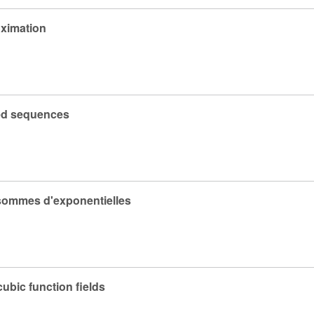
ximation
ted sequences
 sommes d'exponentielles
cubic function fields