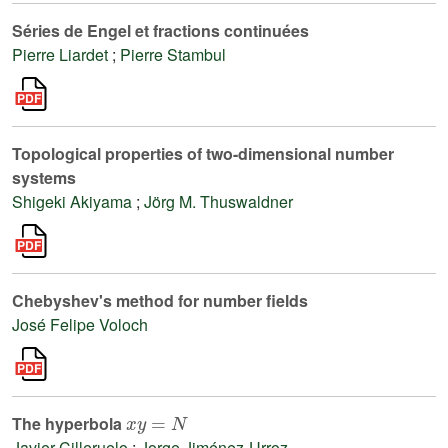
Séries de Engel et fractions continuées
Pierre Liardet
;
Pierre Stambul
Topological properties of two-dimensional number
systems
Shigeki Akiyama
;
Jörg M. Thuswaldner
Chebyshev's method for number fields
José Felipe Voloch
x
y
=
N
The hyperbola
Javier Cilleruelo
;
Jorge Jiménez-Urroz