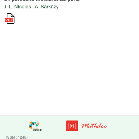
J.-L. Nicolas
;
A. Sárközy
ISSN : 1246-