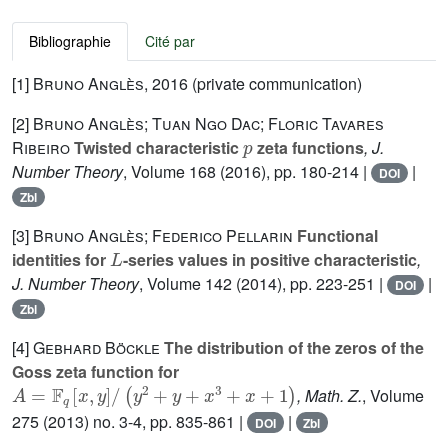
Bibliographie
Cité par
[1]
Bruno Anglès
, 2016 (private communication)
[2]
Bruno Anglès; Tuan Ngo Dac; Floric Tavares
p
Ribeiro
Twisted characteristic
zeta functions
, J.
Number Theory
, Volume 168
(2016), pp. 180-214 |
|
DOI
Zbl
[3]
Bruno Anglès; Federico Pellarin
Functional
L
identities for
-series values in positive characteristic
,
J. Number Theory
, Volume 142
(2014), pp. 223-251 |
|
DOI
Zbl
[4]
Gebhard Böckle
The distribution of the zeros of the
Goss zeta function for
A
=
𝔽
q
[
x
,
y
]
/
(
y
2
+
y
+
x
3
+
x
+
1
)
, Math. Z.
, Volume
275
(2013) no. 3-4, pp. 835-861 |
|
DOI
Zbl