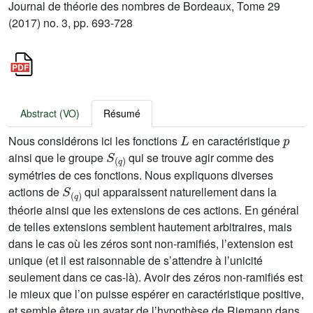
Journal de théorie des nombres de Bordeaux, Tome 29
(2017) no. 3, pp. 693-728
Abstract (VO)
Résumé
L
p
Nous considérons ici les fonctions
en caractéristique
S
(
q
)
ainsi que le groupe
qui se trouve agir comme des
symétries de ces fonctions. Nous expliquons diverses
S
(
q
)
actions de
qui apparaissent naturellement dans la
théorie ainsi que les extensions de ces actions. En général
de telles extensions semblent hautement arbitraires, mais
dans le cas où les zéros sont non-ramifiés, l’extension est
unique (et il est raisonnable de s’attendre à l’unicité
seulement dans ce cas-là). Avoir des zéros non-ramifiés est
le mieux que l’on puisse espérer en caractéristique positive,
et semble êtere un avatar de l’hypothèse de Riemann dans