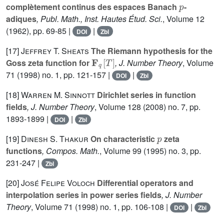
complètement continus des espaces Banach
-
adiques
, Publ. Math., Inst. Hautes Étud. Sci.
, Volume 12
(1962), pp. 69-85 |
|
DOI
Zbl
[17]
Jeffrey T. Sheats
The Riemann hypothesis for the
F
q
[
T
]
Goss zeta function for
, J. Number Theory
, Volume
71
(1998) no. 1, pp. 121-157 |
|
DOI
Zbl
[18]
Warren M. Sinnott
Dirichlet series in function
fields
, J. Number Theory
, Volume 128
(2008) no. 7, pp.
1893-1899 |
|
DOI
Zbl
p
[19]
Dinesh S. Thakur
On characteristic
zeta
functions
, Compos. Math.
, Volume 99
(1995) no. 3, pp.
231-247 |
Zbl
[20]
José Felipe Voloch
Differential operators and
interpolation series in power series fields
, J. Number
Theory
, Volume 71
(1998) no. 1, pp. 106-108 |
|
DOI
Zbl