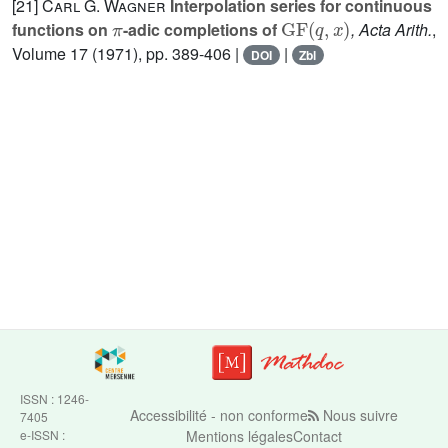
[21]
Carl G. Wagner
Interpolation series for continuous
π
GF
(
q
,
x
)
functions on
-adic completions of
, Acta Arith.
,
Volume 17
(1971), pp. 389-406 |
|
DOI
Zbl
ISSN : 1246-
Accessibilité - non conforme
Nous suivre
7405
e-ISSN :
Mentions légales
Contact