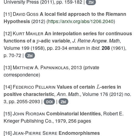
University Press (2011), pp. 159-182 |
Zbl
[11]
David Goss
A local field approach to the Riemann
Hypothesis
(2012) (
https://arxiv.org/abs/1206.2040
)
[12]
Kurt Mahler
An interpolation series for continuous
p
functions of a
-adic variable
, J. Reine Angew. Math
,
Volume 199
(1958), pp. 23-34 erratum in
ibid.
208
(1961),
p. 70-72 |
Zbl
[13]
Matthew A. Papanikolas
, 2013 (private
correspondence)
L
[14]
Federico Pellarin
Values of certain
-series in
positive characteristic
, Ann. Math.
, Volume 176
(2012) no.
3, pp. 2055-2093 |
|
DOI
Zbl
[15]
John Riordan
Combinatorial Identities
, Robert E.
Krieger Publishing Co., 1979, 256 pages
[16]
Jean-Pierre Serre
Endomorphismes
p