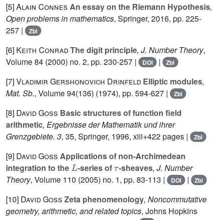
[5]
Alain Connes
An essay on the Riemann Hypothesis
,
Open problems in mathematics
, Springer, 2016, pp. 225-
257 |
Zbl
[6]
Keith Conrad
The digit principle
, J. Number Theory
,
Volume 84
(2000) no. 2, pp. 230-257 |
|
DOI
Zbl
[7]
Vladimir Gershonovich Drinfeld
Elliptic modules
,
Mat. Sb.
, Volume 94(136)
(1974), pp. 594-627 |
Zbl
[8]
David Goss
Basic structures of function field
arithmetic
, Ergebnisse der Mathematik und ihrer
Grenzgebiete. 3
, 35
, Springer, 1996, xiii+422 pages |
Zbl
[9]
David Goss
Applications of non-Archimedean
L
τ
integration to the
-series of
-sheaves
, J. Number
Theory
, Volume 110
(2005) no. 1, pp. 83-113 |
|
DOI
Zbl
[10]
David Goss
Zeta phenomenology
, Noncommutative
geometry, arithmetic, and related topics
, Johns Hopkins