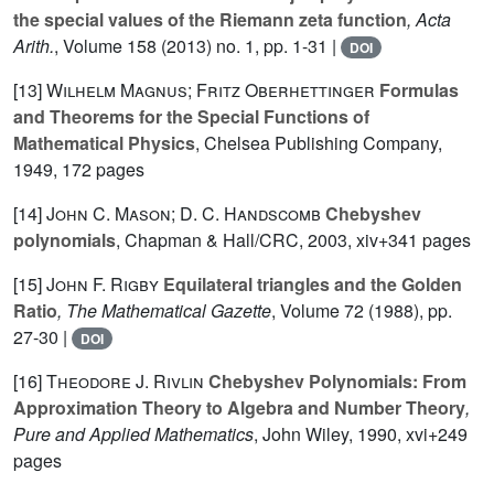
the special values of the Riemann zeta function
, Acta
Arith.
, Volume 158
(2013) no. 1, pp. 1-31 |
DOI
[13]
Wilhelm Magnus; Fritz Oberhettinger
Formulas
and Theorems for the Special Functions of
Mathematical Physics
, Chelsea Publishing Company,
1949, 172 pages
[14]
John C. Mason; D. C. Handscomb
Chebyshev
polynomials
, Chapman & Hall/CRC, 2003, xiv+341 pages
[15]
John F. Rigby
Equilateral triangles and the Golden
Ratio
, The Mathematical Gazette
, Volume 72
(1988), pp.
27-30 |
DOI
[16]
Theodore J. Rivlin
Chebyshev Polynomials: From
Approximation Theory to Algebra and Number Theory
,
Pure and Applied Mathematics
, John Wiley, 1990, xvi+249
pages