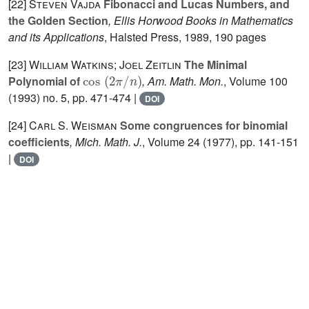
[22]
Steven Vajda
Fibonacci and Lucas Numbers, and
the Golden Section
, Ellis Horwood Books in Mathematics
and its Applications
, Halsted Press, 1989, 190 pages
[23]
William Watkins; Joel Zeitlin
The Minimal
cos
(
2
π
/
n
)
Polynomial of
, Am. Math. Mon.
, Volume 100
(1993) no. 5, pp. 471-474 |
DOI
[24]
Carl S. Weisman
Some congruences for binomial
coefficients
, Mich. Math. J.
, Volume 24
(1977), pp. 141-151
|
DOI