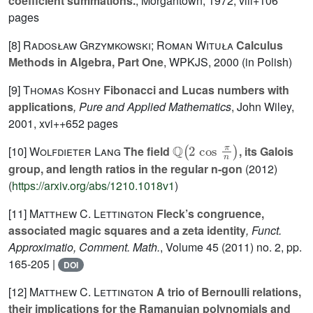
coefficient summations.
, Morgantown, 1972, viii+106
pages
[8]
Radosław Grzymkowski; Roman Wituła
Calculus
Methods in Algebra, Part One
, WPKJS, 2000 (in Polish)
[9]
Thomas Koshy
Fibonacci and Lucas numbers with
applications
, Pure and Applied Mathematics
, John Wiley,
2001, xvi++652 pages
ℚ
(
2
cos
π
n
)
[10]
Wolfdieter Lang
The field
, its Galois
group, and length ratios in the regular n-gon
(2012)
(
https://arxiv.org/abs/1210.1018v1
)
[11]
Matthew C. Lettington
Fleck’s congruence,
associated magic squares and a zeta identity
, Funct.
Approximatio, Comment. Math.
, Volume 45
(2011) no. 2, pp.
165-205 |
DOI
[12]
Matthew C. Lettington
A trio of Bernoulli relations,
their implications for the Ramanujan polynomials and