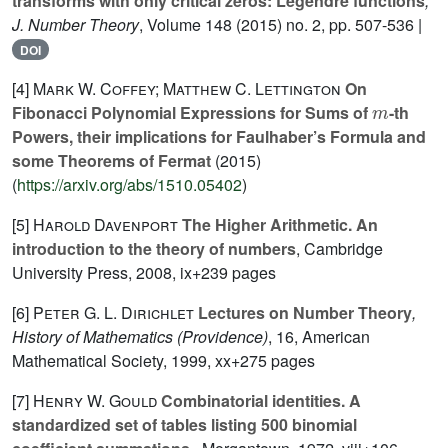
transforms with only critical zeros: Legendre functions
,
J. Number Theory
, Volume 148
(2015) no. 2, pp. 507-536 |
DOI
[4]
Mark W. Coffey; Matthew C. Lettington
On
m
Fibonacci Polynomial Expressions for Sums of
-th
Powers, their implications for Faulhaber’s Formula and
some Theorems of Fermat
(2015)
(
https://arxiv.org/abs/1510.05402
)
[5]
Harold Davenport
The Higher Arithmetic. An
introduction to the theory of numbers
, Cambridge
University Press, 2008, ix+239 pages
[6]
Peter G. L. Dirichlet
Lectures on Number Theory
,
History of Mathematics (Providence)
, 16
, American
Mathematical Society, 1999, xx+275 pages
[7]
Henry W. Gould
Combinatorial identities. A
standardized set of tables listing 500 binomial