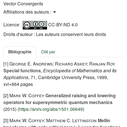
Vector Convergents
Affiliations des auteurs :
Licence :
CC-BY-ND 4.0
Droits d'auteur : Les auteurs conservent leurs droits
Bibliographie
Cité par
[1]
George E. Andrews; Richard Askey; Ranjan Roy
Special functions
, Encyclopedia of Mathematics and Its
Applications
, 71
, Cambridge University Press, 1999,
xvi+664 pages
[2]
Mark W. Coffey
Generalized raising and lowering
operators for supersymmetric quantum mechanics
(2015) (
https://arxiv.org/abs/1501.06649
)
[3]
Mark W. Coffey; Matthew C. Lettington
Mellin