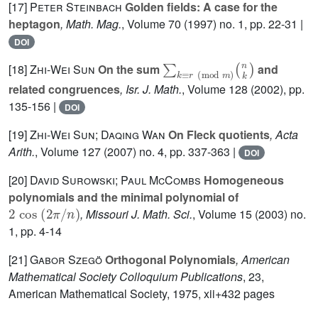
[17]
Peter Steinbach
Golden fields: A case for the
heptagon
, Math. Mag.
, Volume 70
(1997) no. 1, pp. 22-31 |
DOI
∑
k
≡
r
(
mod
m
)
n
k
[18]
Zhi-Wei Sun
On the sum
and
related congruences
, Isr. J. Math.
, Volume 128
(2002), pp.
135-156 |
DOI
[19]
Zhi-Wei Sun; Daqing Wan
On Fleck quotients
, Acta
Arith.
, Volume 127
(2007) no. 4, pp. 337-363 |
DOI
[20]
David Surowski; Paul McCombs
Homogeneous
polynomials and the minimal polynomial of
2
cos
(
2
π
/
n
)
, Missouri J. Math. Sci.
, Volume 15
(2003) no.
1, pp. 4-14
[21]
Gabor Szegö
Orthogonal Polynomials
, American
Mathematical Society Colloquium Publications
, 23
,
American Mathematical Society, 1975, xii+432 pages