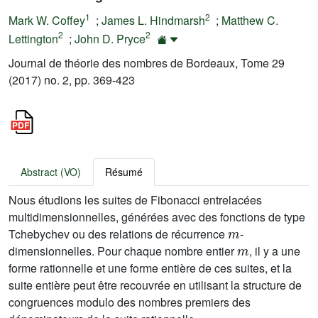
1
2
Mark W. Coffey
;
James L. Hindmarsh
;
Matthew C.
2
2
Lettington
;
John D. Pryce
Journal de théorie des nombres de Bordeaux, Tome 29
(2017) no. 2, pp. 369-423
Abstract (VO)
Résumé
Nous étudions les suites de Fibonacci entrelacées
multidimensionnelles, générées avec des fonctions de type
m
Tchebychev ou des relations de récurrence
-
m
dimensionnelles. Pour chaque nombre entier
, il y a une
forme rationnelle et une forme entière de ces suites, et la
suite entière peut être recouvrée en utilisant la structure de
congruences modulo des nombres premiers des