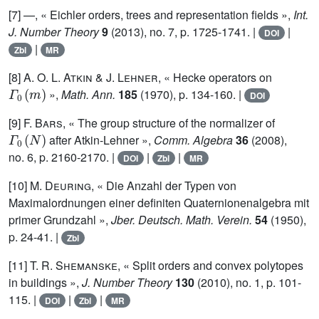
[7] —, « Eichler orders, trees and representation fields »,
Int.
J. Number Theory
9
(2013), no. 7, p. 1725-1741. |
|
DOI
|
Zbl
MR
[8]
A. O. L. Atkin
&
J. Lehner
, « Hecke operators on
Γ
0
(
m
)
»,
Math. Ann.
185
(1970), p. 134-160. |
DOI
[9]
F. Bars
, « The group structure of the normalizer of
Γ
0
(
N
)
after Atkin-Lehner »,
Comm. Algebra
36
(2008),
no. 6, p. 2160-2170. |
|
|
DOI
Zbl
MR
[10]
M. Deuring
, « Die Anzahl der Typen von
Maximalordnungen einer definiten Quaternionenalgebra mit
primer Grundzahl »,
Jber. Deutsch. Math. Verein.
54
(1950),
p. 24-41. |
Zbl
[11]
T. R. Shemanske
, « Split orders and convex polytopes
in buildings »,
J. Number Theory
130
(2010), no. 1, p. 101-
115. |
|
|
DOI
Zbl
MR