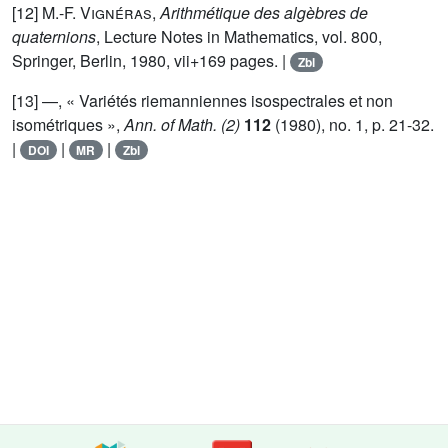
[12]
M.-F. Vignéras
,
Arithmétique des algèbres de
quaternions
, Lecture Notes in Mathematics, vol. 800,
Springer, Berlin, 1980, vii+169 pages. |
Zbl
[13] —, « Variétés riemanniennes isospectrales et non
isométriques »,
Ann. of Math. (2)
112
(1980), no. 1, p. 21-32.
|
|
|
DOI
MR
Zbl