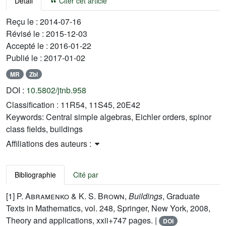
Détail
Citer cet article
Reçu le :
2014-07-16
Révisé le :
2015-12-03
Accepté le :
2016-01-22
Publié le :
2017-01-02
MR
Zbl
DOI :
10.5802/jtnb.958
Classification :
11R54, 11S45, 20E42
Keywords:
Central simple algebras, Eichler orders, spinor
class fields, buildings
Affiliations des auteurs :
Bibliographie
Cité par
[1]
P. Abramenko
&
K. S. Brown
,
Buildings
, Graduate
Texts in Mathematics, vol. 248, Springer, New York, 2008,
Theory and applications, xxii+747 pages. |
DOI