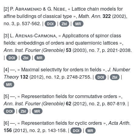
[2]
P. Abramenko
&
G. Nebe
, « Lattice chain models for
affine buildings of classical type »,
Math. Ann.
322
(2002),
no. 3, p. 537-562. |
|
|
DOI
Zbl
MR
[3]
L. Arenas-Carmona
, « Applications of spinor class
fields: embeddings of orders and quaternionic lattices »,
Ann. Inst. Fourier (Grenoble)
53
(2003), no. 7, p. 2021-2038.
|
|
|
DOI
Zbl
MR
[4] —, « Maximal selectivity for orders in fields »,
J. Number
Theory
132
(2012), no. 12, p. 2748-2755. |
|
|
DOI
Zbl
MR
[5] —, « Representation fields for commutative orders »,
Ann. Inst. Fourier (Grenoble)
62
(2012), no. 2, p. 807-819. |
|
|
DOI
Zbl
MR
[6] —, « Representation fields for cyclic orders »,
Acta Arith.
156
(2012), no. 2, p. 143-158. |
|
DOI
MR