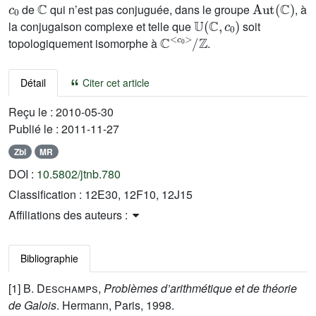
de
qui n’est pas conjuguée, dans le groupe
, à
𝕌
(
ℂ
,
c
0
)
la conjugaison complexe et telle que
soit
ℂ
ℤ
<
c
0
>
/
topologiquement isomorphe à
.
Détail
Citer cet article
Reçu le :
2010-05-30
Publié le :
2011-11-27
Zbl
MR
DOI :
10.5802/jtnb.780
Classification :
12E30, 12F10, 12J15
Affiliations des auteurs :
Bibliographie
[1]
B. Deschamps
,
Problèmes d’arithmétique et de théorie
de Galois
. Hermann, Paris, 1998.