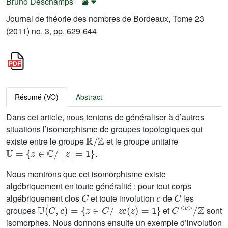
Bruno Deschamps
Journal de théorie des nombres de Bordeaux, Tome 23
(2011) no. 3, pp. 629-644
Résumé (VO)
Abstract
Dans cet article, nous tentons de généraliser à d’autres
situations l’isomorphisme de groupes topologiques qui
ℝ
/
ℤ
existe entre le groupe
et le groupe unitaire
𝕌
=
{
z
∈
ℂ
/
|
z
|
=
1
}
.
Nous montrons que cet isomorphisme existe
algébriquement en toute généralité : pour tout corps
C
c
C
algébriquement clos
et toute involution
de
les
𝕌
(
C
,
c
)
=
{
z
∈
C
/
z
c
(
z
)
=
1
}
C
<
c
>
/
ℤ
groupes
et
sont
isomorphes. Nous donnons ensuite un exemple d’involution
c
0
ℂ
Aut
(
ℂ
)