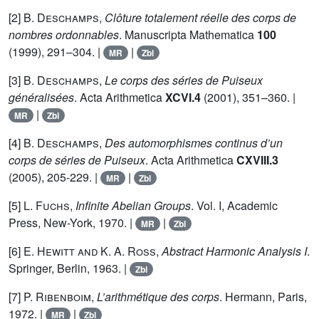
[2]
B. Deschamps
,
Clôture totalement réelle des corps de
nombres ordonnables
. Manuscripta Mathematica
100
(1999), 291–304. |
|
MR
Zbl
[3]
B. Deschamps
,
Le corps des séries de Puiseux
généralisées
. Acta Arithmetica
XCVI.4
(2001), 351–360. |
|
MR
Zbl
[4]
B. Deschamps
,
Des automorphismes continus d’un
corps de séries de Puiseux
. Acta Arithmetica
CXVIII.3
(2005), 205-229. |
|
MR
Zbl
[5]
L. Fuchs
,
Infinite Abelian Groups
. Vol. I, Academic
Press, New-York, 1970. |
|
MR
Zbl
[6]
E. Hewitt and K. A. Ross
,
Abstract Harmonic Analysis I
.
Springer, Berlin, 1963. |
Zbl
[7]
P. Ribenboim
,
L’arithmétique des corps
. Hermann, Paris,
1972. |
|
MR
Zbl