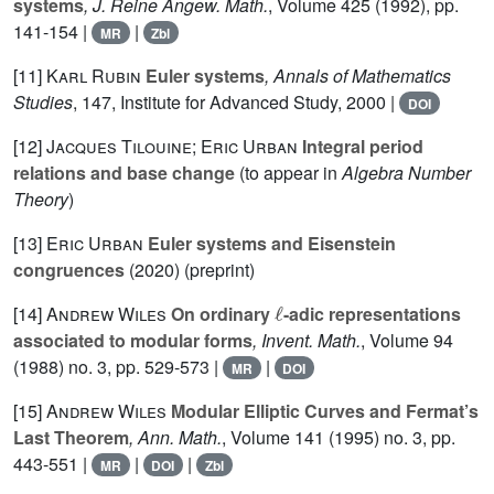
systems
, J. Reine Angew. Math.
, Volume 425
(1992), pp.
141-154 |
|
MR
Zbl
[11]
Karl Rubin
Euler systems
, Annals of Mathematics
Studies
, 147
, Institute for Advanced Study, 2000 |
DOI
[12]
Jacques Tilouine; Eric Urban
Integral period
relations and base change
(to appear in
Algebra Number
Theory
)
[13]
Eric Urban
Euler systems and Eisenstein
congruences
(2020) (preprint)
ℓ
[14]
Andrew Wiles
On ordinary
-adic representations
associated to modular forms
, Invent. Math.
, Volume 94
(1988) no. 3, pp. 529-573 |
|
MR
DOI
[15]
Andrew Wiles
Modular Elliptic Curves and Fermat’s
Last Theorem
, Ann. Math.
, Volume 141
(1995) no. 3, pp.
443-551 |
|
|
MR
DOI
Zbl