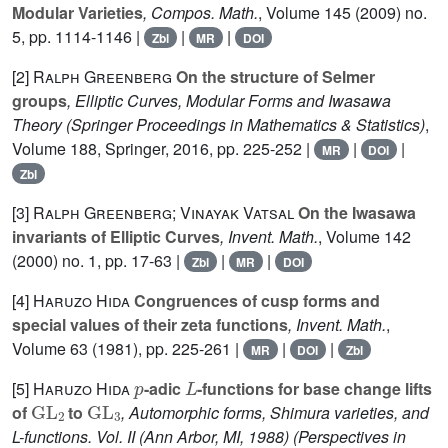
Modular Varieties
, Compos. Math.
, Volume 145
(2009) no.
5, pp. 1114-1146 |
|
|
Zbl
MR
DOI
[2]
Ralph Greenberg
On the structure of Selmer
groups
, Elliptic Curves, Modular Forms and Iwasawa
Theory
(Springer Proceedings in Mathematics & Statistics)
,
Volume 188
, Springer, 2016, pp. 225-252 |
|
|
MR
DOI
Zbl
[3]
Ralph Greenberg; Vinayak Vatsal
On the Iwasawa
invariants of Elliptic Curves
, Invent. Math.
, Volume 142
(2000) no. 1, pp. 17-63 |
|
|
Zbl
MR
DOI
[4]
Haruzo Hida
Congruences of cusp forms and
special values of their zeta functions
, Invent. Math.
,
Volume 63
(1981), pp. 225-261 |
|
|
MR
DOI
Zbl
p
L
[5]
Haruzo Hida
-adic
-functions for base change lifts
GL
2
GL
3
of
to
, Automorphic forms, Shimura varieties, and
L-functions. Vol. II (Ann Arbor, MI, 1988)
(Perspectives in