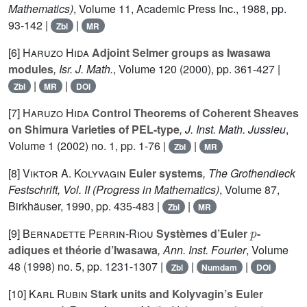
Mathematics)
, Volume 11
, Academic Press Inc., 1988, pp.
93-142 |
|
Zbl
MR
[6]
Haruzo Hida
Adjoint Selmer groups as Iwasawa
modules
, Isr. J. Math.
, Volume 120
(2000), pp. 361-427 |
|
|
Zbl
MR
DOI
[7]
Haruzo Hida
Control Theorems of Coherent Sheaves
on Shimura Varieties of PEL-type
, J. Inst. Math. Jussieu
,
Volume 1
(2002) no. 1, pp. 1-76 |
|
Zbl
MR
[8]
Viktor A. Kolyvagin
Euler systems
, The Grothendieck
Festschrift, Vol. II
(Progress in Mathematics)
, Volume 87
,
Birkhäuser, 1990, pp. 435-483 |
|
Zbl
MR
p
[9]
Bernadette Perrin-Riou
Systèmes d’Euler
-
adiques et théorie d’Iwasawa
, Ann. Inst. Fourier
, Volume
48
(1998) no. 5, pp. 1231-1307 |
|
|
Zbl
Numdam
DOI
[10]
Karl Rubin
Stark units and Kolyvagin’s Euler