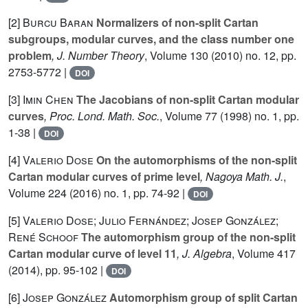
[2]
Burcu Baran
Normalizers of non-split Cartan
subgroups, modular curves, and the class number one
problem
, J. Number Theory
, Volume 130
(2010) no. 12, pp.
2753-5772 |
DOI
[3]
Imin Chen
The Jacobians of non-split Cartan modular
curves
, Proc. Lond. Math. Soc.
, Volume 77
(1998) no. 1, pp.
1-38 |
DOI
[4]
Valerio Dose
On the automorphisms of the non-split
Cartan modular curves of prime level
, Nagoya Math. J.
,
Volume 224
(2016) no. 1, pp. 74-92 |
DOI
[5]
Valerio Dose; Julio Fernández; Josep González;
René Schoof
The automorphism group of the non-split
Cartan modular curve of level 11
, J. Algebra
, Volume 417
(2014), pp. 95-102 |
DOI
[6]
Josep González
Automorphism group of split Cartan