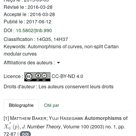
Révisé le :
2016-03-28
Accepté le :
2016-03-28
Publié le :
2017-06-12
DOI :
10.5802/jtnb.990
Classification :
14G35, 14H37
Keywords:
Automorphisms of curves, non-split Cartan
modular curves
Affiliations des auteurs :
Licence :
CC-BY-ND 4.0
Droits d'auteur : Les auteurs conservent leurs droits
Bibliographie
Cité par
[1]
Matthew Baker; Yuji Hasegawa
Automorphisms of
X
(
p
0
)
*
, J. Number Theory
, Volume 100
(2003) no. 1, pp.
72-87 |
DOI