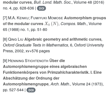
modular curves
, Bull. Lond. Math. Soc.
, Volume 48
(2016)
no. 4, pp. 628-636 |
DOI
[7]
M.A. Kenku; Fumiyuki Momose
Automorphism groups
X
0
(
N
)
of the modular curves
, Compos. Math.
, Volume
65
(1988) no. 1, pp. 51-80
[8]
Qing Liu
Algebraic geometry and arithmetic curves
,
Oxford Graduate Texts in Mathematics
, 6
, Oxford University
Press, 2002, xv+576 pages
[9]
Henning Stichtenoth
Über die
Automorphismengruppe eines algebraischen
Funktionenkörpers von Primzahlcharakteristik. I. Eine
Abschätzung der Ordnung der
Automorphismengruppe
, Arch. Math.
, Volume 24
(1973),
pp. 527-544 |
DOI