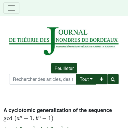
Feuilleter
Tout
A cyclotomic generalization of the sequence
gcd
(
a
n
-
1
,
b
n
-
1
)
1
1