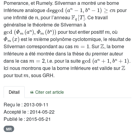
Pomerance, et Rumely. Silverman a montré une borne
deg
gcd
(
a
n
-
1
,
b
n
-
1
)
≥
c
n
inférieure analogue
pour
n
𝔽
q
[
T
]
une infinité de
, pour l’anneau
. Ce travail
généralise le théorème de Silverman à
gcd
(
Φ
m
(
a
n
)
,
Φ
m
(
b
n
)
)
m
pour tout entier positif
, où
Φ
m
(
x
)
m
est le
ième polynôme cyclotomique, le résultat de
m
=
1
ℤ
Silverman correspondant au cas
. Sur
, la borne
inférieure a été montrée dans la thèse du premier auteur
m
=
2
gcd
(
a
n
+
1
,
b
n
+
1
)
dans le cas
, i.e. pour la suite
.
ℤ
Ici nous montrons que la borne inférieure est valide sur
m
pour tout
, sous GRH.
Détail
Citer cet article
Reçu le :
2013-09-11
Accepté le :
2014-05-22
Publié le :
2015-05-21
MR