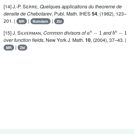
[14]
J.-P. Serre
,
Quelques applications du theoreme de
densite de Chebotarev
, Publ. Math. IHES
54
, (1982), 123–
201. |
|
|
MR
Numdam
Zbl
a
n
-
1
b
n
-
1
[15]
J. Silverman
,
Common divisors of
and
over function fields
, New York J. Math.
10
, (2004), 37–43. |
|
MR
Zbl