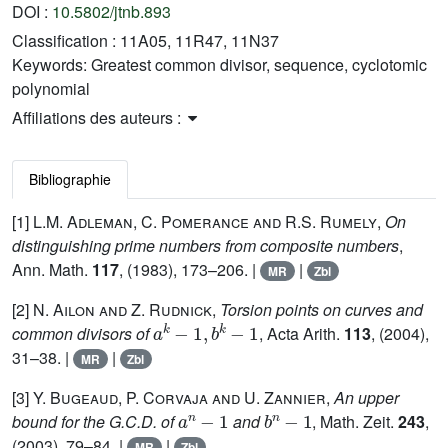
DOI :
10.5802/jtnb.893
Classification :
11A05, 11R47, 11N37
Keywords:
Greatest common divisor, sequence, cyclotomic
polynomial
Affiliations des auteurs :
Bibliographie
[1]
L.M. Adleman, C. Pomerance and R.S. Rumely
,
On
distinguishing prime numbers from composite numbers
,
Ann. Math.
117
, (1983), 173–206. |
|
MR
Zbl
[2]
N. Ailon and Z. Rudnick
,
Torsion points on curves and
a
k
-
1
,
b
k
-
1
common divisors of
, Acta Arith.
113
, (2004),
31–38. |
|
MR
Zbl
[3]
Y. Bugeaud, P. Corvaja and U. Zannier
,
An upper
a
n
-
1
b
n
-
1
bound for the G.C.D. of
and
, Math. Zeit.
243
,
(2003), 79–84. |
|
MR
Zbl