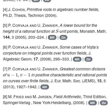
[4]
J. Cohen
,
Primitive roots in algebraic number fields
,
Ph.D. Thesis, Technion (2004).
[5]
P. Corvaja and U. Zannier
,
A lower bound for the
S
height of a rational function at
-unit points
, Monatsh. Math.
144
, 3 (2005), 203–224. |
|
MR
Zbl
[6]
P. Corvaja and U. Zannier
,
Some cases of Vojta’s
conjecture on integral points over function fields
, J.
Algebraic Geom.
17
, (2008), 295–333. |
|
MR
Zbl
[7]
P. Corvaja and U. Zannier
,
Greatest common divisors
u
-
1
,
v
-
1
of
in positive characteristic and rational points
on curves over finite fields
, J. Eur. Math. Soc. (JEMS),
15
, 5
(2013), 1927–1942. |
MR
[8]
M. Fried and M. Jarden
,
Field Arithmetic
, Third Edition,
Springer-Verlag , New York-Heidelberg, (2008). |
|
MR
Zbl