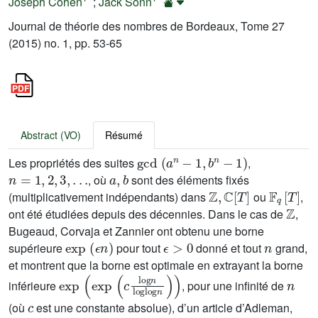
Joseph Cohen
;
Jack Sonn
Journal de théorie des nombres de Bordeaux, Tome 27
(2015) no. 1, pp. 53-65
Abstract (VO)
Résumé
gcd
(
a
n
-
1
,
b
n
-
1
)
Les propriétés des suites
,
n
=
1
,
2
,
3
,
.
.
.
a
,
b
, où
sont des éléments fixés
ℤ
,
ℂ
[
T
]
𝔽
q
[
T
]
(multiplicativement indépendants) dans
ou
,
ℤ
ont été étudiées depuis des décennies. Dans le cas de
,
Bugeaud, Corvaja et Zannier ont obtenu une borne
exp
(
ϵ
n
)
ϵ
>
0
n
supérieure
pour tout
donné et tout
grand,
et montrent que la borne est optimale en extrayant la borne
exp
(
exp
(
c
log
n
log
log
n
)
)
n
inférieure
, pour une infinité de
c
(où
est une constante absolue), d’un article d’Adleman,