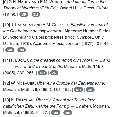
[9]
G.H. Hardy and E.M. Wright
,
An Introduction to the
Theory of Numbers (Fifth Ed.)
, Oxford Univ. Press, Oxford,
(1979). |
|
MR
Zbl
[10]
J. Lagarias and A.M. Odlyzko
,
Effective versions of
the Chebotarev density theorem
, Algebraic Number Fields:
L-functions and Galois properties (Proc. Sympos., Univ.
Durham, 1975), Academic Press, London, (1977) 409–464.
|
|
MR
Zbl
u
-
1
[11]
F. Luca
,
On the greatest common divisor of
and
v
-
1
u
v
S
with
and
near
-units
, Monatsh. Math.
146
3,
(2005), 239–256. |
|
MR
Zbl
[12]
W. Nöbauer
,
Über eine Gruppe der Zahlentheorie
,
Monatsh. Math.
58
, (1954), 181–192. |
|
MR
Zbl
[13]
K. Prachar
,
Über die Anzahl der Teiler einer
p
-
1
natürlichen Zahl, welche die Form
haben
, Monatsh.
Math.
59
, (1955), 91–97. |
|
MR
Zbl