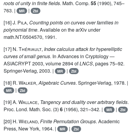
roots of unity in finite fields
. Math. Comp.
55
(1990), 745–
763. |
|
MR
Zbl
[16]
J. Pila
,
Counting points on curves over families in
polynomial time
. Available on the arXiv under
math.NT/0504570, 1991.
[17]
N. Thériault
,
Index calculus attack for hyperelliptic
curves of small genus
. In Advances in Cryptology —
ASIACRYPT 2003, volume 2894 of
LNCS
, pages 75–92.
Springer-Verlag, 2003. |
|
MR
Zbl
[18]
R. Walker
,
Algebraic Curves
. Springer-Verlag, 1978. |
|
MR
Zbl
[19]
A. Wallace
,
Tangency and duality over arbitrary fields
.
Proc. Lond. Math. Soc. (3)
6
(1956), 321–342. |
|
MR
Zbl
[20]
H. Wieland
,
Finite Permutation Groups
. Academic
Press, New York, 1964. |
|
MR
Zbl