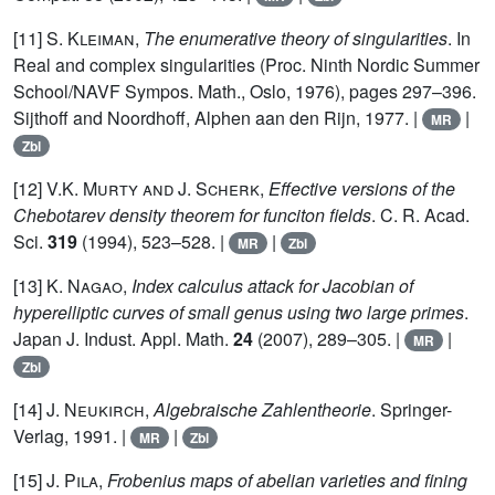
[11]
S. Kleiman
,
The enumerative theory of singularities
. In
Real and complex singularities (Proc. Ninth Nordic Summer
School/NAVF Sympos. Math., Oslo, 1976), pages 297–396.
Sijthoff and Noordhoff, Alphen aan den Rijn, 1977. |
|
MR
Zbl
[12]
V.K. Murty and J. Scherk
,
Effective versions of the
Chebotarev density theorem for funciton fields
. C. R. Acad.
Sci.
319
(1994), 523–528. |
|
MR
Zbl
[13]
K. Nagao
,
Index calculus attack for Jacobian of
hyperelliptic curves of small genus using two large primes
.
Japan J. Indust. Appl. Math.
24
(2007), 289–305. |
|
MR
Zbl
[14]
J. Neukirch
,
Algebraische Zahlentheorie
. Springer-
Verlag, 1991. |
|
MR
Zbl
[15]
J. Pila
,
Frobenius maps of abelian varieties and fining