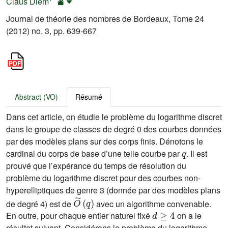
Claus Diem
Journal de théorie des nombres de Bordeaux, Tome 24
(2012) no. 3, pp. 639-667
Abstract (VO)
Résumé
Dans cet article, on étudie le problème du logarithme discret
dans le groupe de classes de degré 0 des courbes données
par des modèles plans sur des corps finis. Dénotons le
q
cardinal du corps de base d’une telle courbe par
. Il est
prouvé que l’expérance du temps de résolution du
problème du logarithme discret pour des courbes non-
hyperelliptiques de genre 3 (donnée par des modèles plans
O
˜
(
q
)
de degré 4) est de
avec un algorithme convenable.
d
≥
4
En outre, pour chaque entier naturel fixé
on a le
résultat suivant. Considérons le problème du logarithme