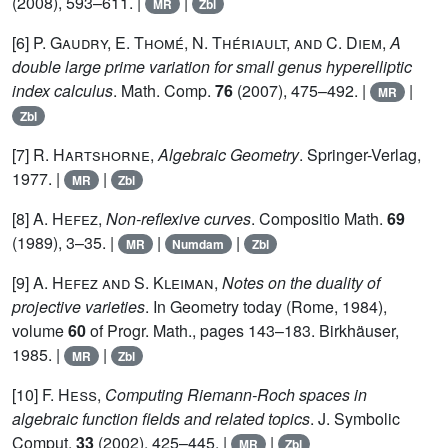
(2008), 593–611. |
|
MR
Zbl
[6]
P. Gaudry, E. Thomé, N. Thériault, and C. Diem
,
A
double large prime variation for small genus hyperelliptic
index calculus
. Math. Comp.
76
(2007), 475–492. |
|
MR
Zbl
[7]
R. Hartshorne
,
Algebraic Geometry
. Springer-Verlag,
1977. |
|
MR
Zbl
[8]
A. Hefez
,
Non-reflexive curves
. Compositio Math.
69
(1989), 3–35. |
|
|
MR
Numdam
Zbl
[9]
A. Hefez and S. Kleiman
,
Notes on the duality of
projective varieties
. In Geometry today (Rome, 1984),
volume
60
of Progr. Math., pages 143–183. Birkhäuser,
1985. |
|
MR
Zbl
[10]
F. Heß
,
Computing Riemann-Roch spaces in
algebraic function fields and related topics
. J. Symbolic
Comput.
33
(2002), 425–445. |
|
MR
Zbl