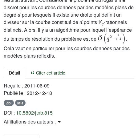
discret pour les courbes données par des modèles plans de
d
degré
pour lesquels il existe une droite qui définit un
d
𝔽
q
diviseur sur la courbe constitué de
points
-rationnels
distincts. Alors, il y a un algorithme pour lequel l’espérance
O
2
)
˜
(
q
2
-
2
d
-
du temps de résolution du problème est de
.
Cela vaut en particulier pour les courbes données par des
modèles plans réflexifs.
Détail
Citer cet article
Reçu le :
2011-06-09
Publié le :
2012-12-18
Zbl
MR
DOI :
10.5802/jtnb.815
Affiliations des auteurs :