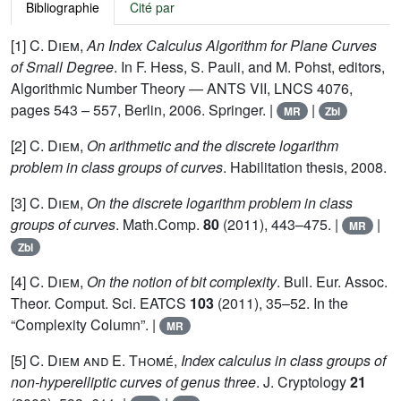
Bibliographie
Cité par
[1]
C. Diem
,
An Index Calculus Algorithm for Plane Curves
of Small Degree
. In F. Hess, S. Pauli, and M. Pohst, editors,
Algorithmic Number Theory — ANTS VII, LNCS 4076,
pages 543 – 557, Berlin, 2006. Springer. |
|
MR
Zbl
[2]
C. Diem
,
On arithmetic and the discrete logarithm
problem in class groups of curves
. Habilitation thesis, 2008.
[3]
C. Diem
,
On the discrete logarithm problem in class
groups of curves
. Math.Comp.
80
(2011), 443–475. |
|
MR
Zbl
[4]
C. Diem
,
On the notion of bit complexity
. Bull. Eur. Assoc.
Theor. Comput. Sci. EATCS
103
(2011), 35–52. In the
“Complexity Column”. |
MR
[5]
C. Diem and E. Thomé
,
Index calculus in class groups of
non-hyperelliptic curves of genus three
. J. Cryptology
21