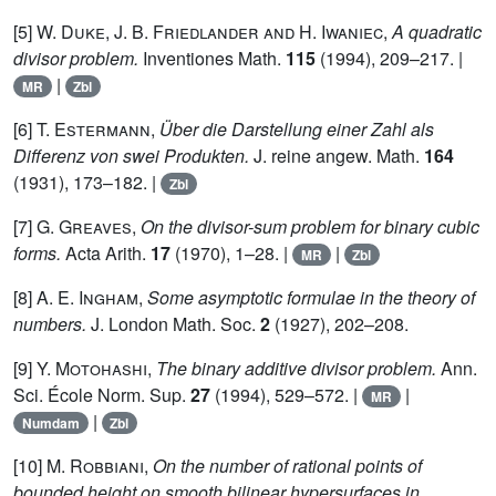
[5]
W. Duke, J. B. Friedlander and H. Iwaniec
,
A quadratic
divisor problem.
Inventiones Math.
115
(1994), 209–217. |
|
MR
Zbl
[6]
T. Estermann
,
Über die Darstellung einer Zahl als
Differenz von swei Produkten.
J. reine angew. Math.
164
(1931), 173–182. |
Zbl
[7]
G. Greaves
,
On the divisor-sum problem for binary cubic
forms.
Acta Arith.
17
(1970), 1–28. |
|
MR
Zbl
[8]
A. E. Ingham
,
Some asymptotic formulae in the theory of
numbers.
J. London Math. Soc.
2
(1927), 202–208.
[9]
Y. Motohashi
,
The binary additive divisor problem.
Ann.
Sci. École Norm. Sup.
27
(1994), 529–572. |
|
MR
|
Numdam
Zbl
[10]
M. Robbiani
,
On the number of rational points of
bounded height on smooth bilinear hypersurfaces in