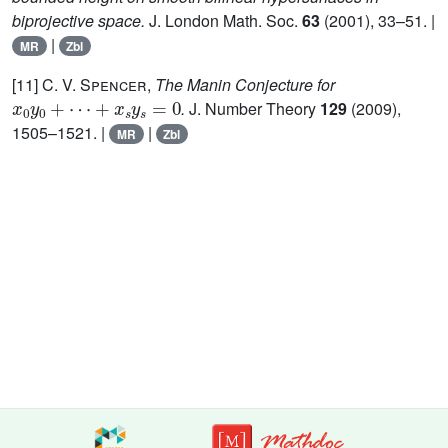
biprojective space.
J. London Math. Soc.
63
(2001), 33–51. |
|
MR
Zbl
[11]
C. V. Spencer
,
The Manin Conjecture for
x
0
y
0
+
⋯
+
x
s
y
s
=
0
.
J. Number Theory
129
(2009),
1505–1521. |
|
MR
Zbl