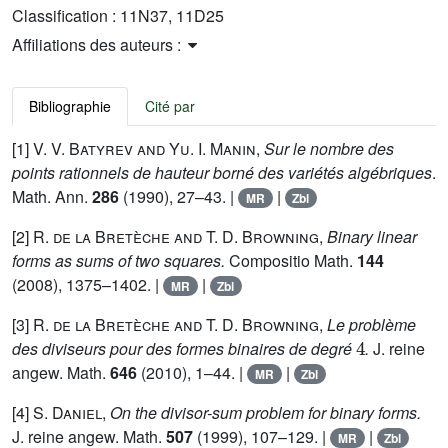
Classification :
11N37, 11D25
Affiliations des auteurs :
Bibliographie
Cité par
[1]
V. V. Batyrev and Yu. I. Manin
,
Sur le nombre des
points rationnels de hauteur borné des variétés algébriques
.
Math. Ann.
286
(1990), 27–43. |
|
MR
Zbl
[2]
R. de la Bretèche and T. D. Browning
,
Binary linear
forms as sums of two squares.
Compositio Math.
144
(2008), 1375–1402. |
|
MR
Zbl
[3]
R. de la Bretèche and T. D. Browning
,
Le problème
4
des diviseurs pour des formes binaires de degré
.
J. reine
angew. Math.
646
(2010), 1–44. |
|
MR
Zbl
[4]
S. Daniel
,
On the divisor-sum problem for binary forms.
J. reine angew. Math.
507
(1999), 107–129. |
|
MR
Zbl