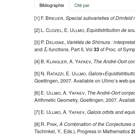
Bibliographie
Cité par
[1]
F. Breuer
,
Special subvarieties of Drinfeld 
[2]
L. Clozel, E. Ullmo
,
Equidistribution de so
[3]
P. Deligne
,
Variétés de Shimura : interpret
L
and
-functions. Part II, Vol
33
of Proc. of Symp
[4]
B. Klingler, A. Yafaev
,
The André-Oort con
[5]
N. Ratazzi, E. Ullmo
,
Galois+Equidistribut
Goettingen, 2007. Available on Ullmo’s web-pa
[6]
E. Ullmo, A. Yafaev
,
The André-Oort conject
Arithmetic Geometry, Goettingen, 2007. Availa
[7]
E. Ullmo, A. Yafaev
,
Galois orbits and equi
[8]
R. Pink
,
A Combination of the Conjectures 
Tschinkel, Y., Eds.), Progress in Mathematics
2