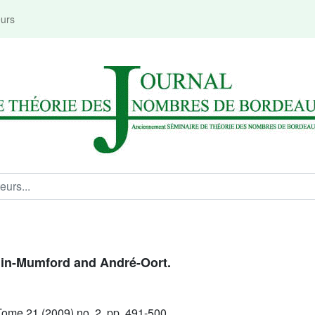
eurs
anin-Mumford and André-Oort.
ome 21 (2009) no. 2, pp. 491-500