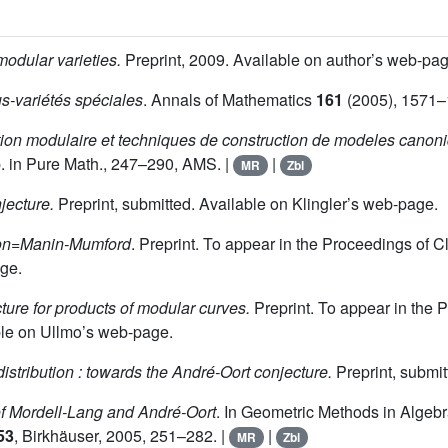
modular varieties.
Preprint, 2009. Available on author’s web-pag
us-variétés spéciales
. Annals of Mathematics
161
(2005), 1571–
ation modulaire et techniques de construction de modeles canon
. in Pure Math., 247–290, AMS. |
|
MR
Zbl
jecture.
Preprint, submitted. Available on Klingler’s web-page.
ion=Manin-Mumford
. Preprint. To appear in the Proceedings of
ge.
ure for products of modular curves.
Preprint. To appear in the
ble on Ullmo’s web-page.
distribution : towards the André-Oort conjecture.
Preprint, submi
of Mordell-Lang and André-Oort
. In Geometric Methods in Algeb
53
, Birkhäuser, 2005, 251–282. |
|
MR
Zbl