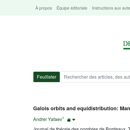
À propos
Équipe éditoriale
Instructions aux aut
Feuilleter
Galois orbits and equidistribution: M
1
Andrei Yafaev
Journal de théorie des nombres de Bordeaux, T