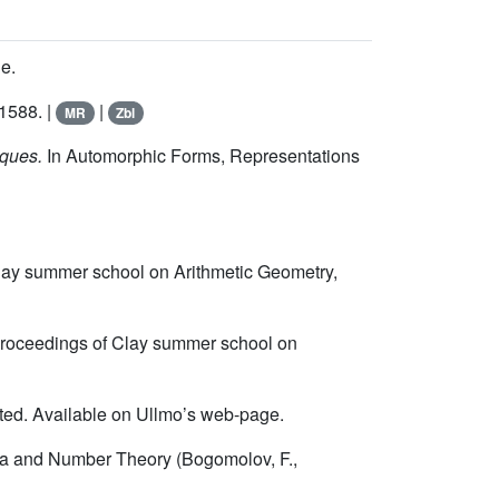
e.
1588. |
|
MR
Zbl
iques.
In Automorphic Forms, Representations
 Clay summer school on Arithmetic Geometry,
 Proceedings of Clay summer school on
tted. Available on Ullmo’s web-page.
ra and Number Theory (Bogomolov, F.,