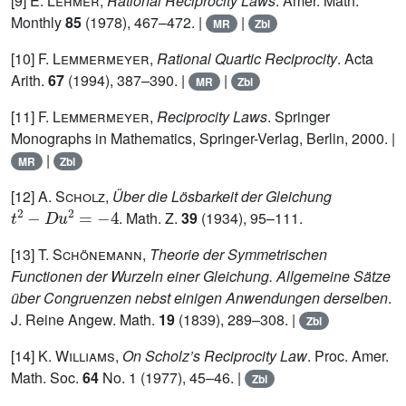
[9]
E. Lehmer
,
Rational Reciprocity Laws
. Amer. Math.
Monthly
85
(1978), 467–472. |
|
MR
Zbl
[10]
F. Lemmermeyer
,
Rational Quartic Reciprocity
. Acta
Arith.
67
(1994), 387–390. |
|
MR
Zbl
[11]
F. Lemmermeyer
,
Reciprocity Laws
. Springer
Monographs in Mathematics, Springer-Verlag, Berlin, 2000. |
|
MR
Zbl
[12]
A. Scholz
,
Über die Lösbarkeit der Gleichung
t
2
-
D
u
2
=
-
4
. Math. Z.
39
(1934), 95–111.
[13]
T. Schönemann
,
Theorie der Symmetrischen
Functionen der Wurzeln einer Gleichung. Allgemeine Sätze
über Congruenzen nebst einigen Anwendungen derselben
.
J. Reine Angew. Math.
19
(1839), 289–308. |
Zbl
[14]
K. Williams
,
On Scholz’s Reciprocity Law
. Proc. Amer.
Math. Soc.
64
No. 1 (1977), 45–46. |
Zbl