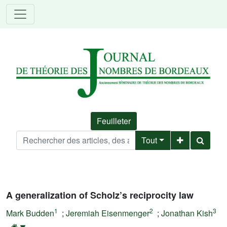
Feuilleter
Tout
A generalization of Scholz’s reciprocity law
1
2
3
Mark Budden
;
Jeremiah Eisenmenger
;
Jonathan Kish