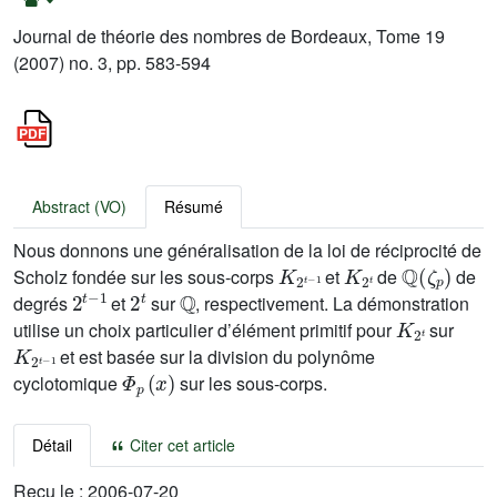
Journal de théorie des nombres de Bordeaux, Tome 19
(2007) no. 3, pp. 583-594
Abstract (VO)
Résumé
Nous donnons une généralisation de la loi de réciprocité de
K
1
2
t
-
K
2
t
ℚ
(
ζ
p
)
Scholz fondée sur les sous-corps
et
de
de
2
1
t
-
2
t
ℚ
degrés
et
sur
, respectivement. La démonstration
K
2
t
utilise un choix particulier d’élément primitif pour
sur
K
1
2
t
-
et est basée sur la division du polynôme
Φ
p
(
x
)
cyclotomique
sur les sous-corps.
Détail
Citer cet article
Reçu le :
2006-07-20