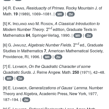
[4]
R. Evans
,
Residuacity of Primes
. Rocky Mountain J. of
Math.
19
(1989), 1069–1081. |
|
MR
Zbl
[5]
K. Ireland and M. Rosen
,
A Classical Introduction to
2
n
d
Modern Number Theory
.
edition, Graduate Texts in
Mathematics
84
, Springer-Verlag, 1990. |
|
MR
Zbl
2
n
d
[6]
G. Janusz
,
Algebraic Number Fields
.
ed., Graduate
Studies in Mathematics
7
, American Mathematical Society,
Providence, RI, 1996. |
|
MR
Zbl
[7]
E. Lehmer
,
On the Quadratic Character of some
Quadratic Surds
. J. Reine Angew. Math.
250
(1971), 42–48.
|
|
MR
Zbl
[8]
E. Lehmer
,
Generalizations of Gauss’ Lemma
. Number
Theory and Algebra, Academic Press, New York, 1977,
187–194. |
Zbl