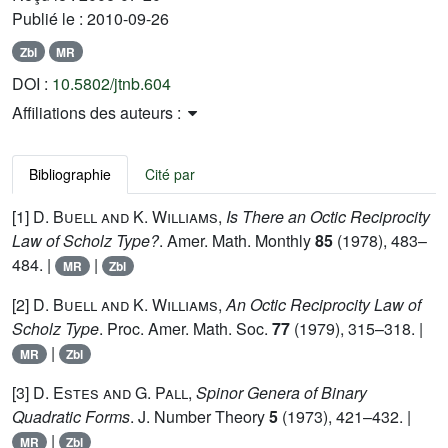
Publié le :
2010-09-26
Zbl
MR
DOI :
10.5802/jtnb.604
Affiliations des auteurs :
Bibliographie
Cité par
[1]
D. Buell and K. Williams
,
Is There an Octic Reciprocity
Law of Scholz Type?
. Amer. Math. Monthly
85
(1978), 483–
484. |
|
MR
Zbl
[2]
D. Buell and K. Williams
,
An Octic Reciprocity Law of
Scholz Type
. Proc. Amer. Math. Soc.
77
(1979), 315–318. |
|
MR
Zbl
[3]
D. Estes and G. Pall
,
Spinor Genera of Binary
Quadratic Forms
. J. Number Theory
5
(1973), 421–432. |
|
MR
Zbl