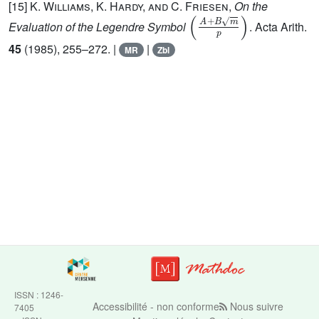
[15]
K. Williams, K. Hardy, and C. Friesen
,
On the
A
+
B
m
p
Evaluation of the Legendre Symbol
. Acta Arith.
45
(1985), 255–272. |
|
MR
Zbl
ISSN : 1246-
Accessibilité - non conforme
Nous suivre
7405