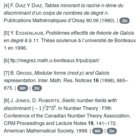
[4]
F. Diaz Y Diaz
,
Tables minorant la racine n-ième du
discriminant d’un corps de nombres de degré n
.
Publications Mathématiques d’Orsay 80.06 (1980). |
Zbl
[5]
Y. Eichenlaub
,
Problèmes effectifs de théorie de Galois
en degré 8 à 11
. Thèse soutenue à l’université de Bordeaux
1 en 1996.
[6] ftp://megrez.math.u-bordeaux.fr/pub/pari/
[7]
B. Gross
,
Modular forms (mod p) and Galois
representation
. Inter. Math. Res. Notices
16
(1998), 865–
875. |
|
MR
Zbl
[8]
J. Jones, D. Roberts
,
Sextic number fields with
(
-
1
)
j
2
a
3
b
discriminant
. In Number Theory : Fifth
Conference of the Canadian Number Theory Association,
CRM Proceedings and Lecture Notes
19
, 141–172.
American Mathematical Society, 1999. |
|
MR
Zbl