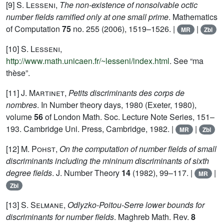
[9]
S. Lesseni
,
The non-existence of nonsolvable octic
number fields ramified only at one small prime
. Mathematics
of Computation
75
no. 255 (2006), 1519–1526. |
|
MR
Zbl
[10]
S. Lesseni
,
http://www.math.unicaen.fr/~lesseni/index.html
. See “ma
thèse”.
[11]
J. Martinet
,
Petits discriminants des corps de
nombres
. In Number theory days, 1980 (Exeter, 1980),
volume
56
of London Math. Soc. Lecture Note Series, 151–
193. Cambridge Uni. Press, Cambridge, 1982. |
|
MR
Zbl
[12]
M. Pohst
,
On the computation of number fields of small
discriminants including the mininum discriminants of sixth
degree fields
. J. Number Theory
14
(1982), 99–117. |
|
MR
Zbl
[13]
S. Selmane
,
Odlyzko-Poitou-Serre lower bounds for
discriminants for number fields
. Maghreb Math. Rev.
8