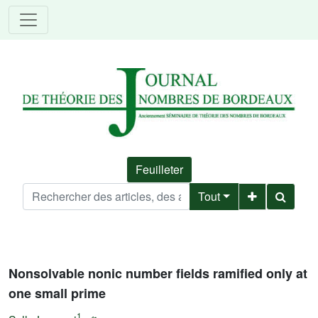
Feuilleter
Tout
Nonsolvable nonic number fields ramified only at
one small prime
1