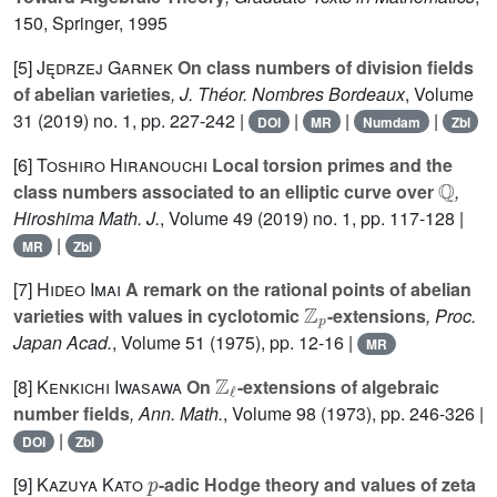
150
, Springer, 1995
[5]
Jędrzej Garnek
On class numbers of division fields
of abelian varieties
, J. Théor. Nombres Bordeaux
, Volume
31
(2019) no. 1, pp. 227-242 |
|
|
|
DOI
MR
Numdam
Zbl
[6]
Toshiro Hiranouchi
Local torsion primes and the
ℚ
class numbers associated to an elliptic curve over
,
Hiroshima Math. J.
, Volume 49
(2019) no. 1, pp. 117-128 |
|
MR
Zbl
[7]
Hideo Imai
A remark on the rational points of abelian
ℤ
p
varieties with values in cyclotomic
-extensions
, Proc.
Japan Acad.
, Volume 51
(1975), pp. 12-16 |
MR
ℤ
ℓ
[8]
Kenkichi Iwasawa
On
-extensions of algebraic
number fields
, Ann. Math.
, Volume 98
(1973), pp. 246-326 |
|
DOI
Zbl
p
[9]
Kazuya Kato
-adic Hodge theory and values of zeta
p