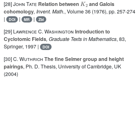
[28]
John Tate
Relation between
and Galois
cohomology
, Invent. Math.
, Volume 36
(1976), pp. 257-274
|
|
|
DOI
MR
Zbl
[29]
Lawrence C. Washington
Introduction to
Cyclotomic Fields
, Graduate Texts in Mathematics
, 83
,
Springer, 1997 |
DOI
[30]
C. Wuthrich
The fine Selmer group and height
pairings
, Ph. D. Thesis, University of Cambridge, UK
(2004)