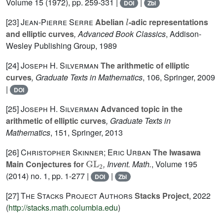
Volume 15
(1972), pp. 259-331 |
|
DOI
Zbl
l
[23]
Jean-Pierre Serre
Abelian
-adic representations
and elliptic curves
, Advanced Book Classics
, Addison-
Wesley Publishing Group, 1989
[24]
Joseph H. Silverman
The arithmetic of elliptic
curves
, Graduate Texts in Mathematics
, 106
, Springer, 2009
|
DOI
[25]
Joseph H. Silverman
Advanced topic in the
arithmetic of elliptic curves
, Graduate Texts in
Mathematics
, 151
, Springer, 2013
[26]
Christopher Skinner; Eric Urban
The Iwasawa
GL
2
Main Conjectures for
, Invent. Math.
, Volume 195
(2014) no. 1, pp. 1-277 |
|
DOI
Zbl
[27]
The Stacks Project Authors
Stacks Project
, 2022
(
http://stacks.math.columbia.edu
)
K
2