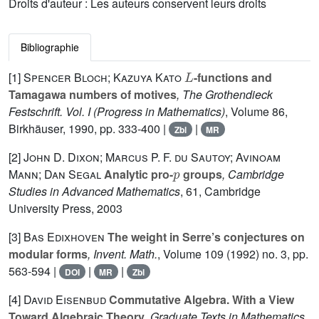
Droits d'auteur : Les auteurs conservent leurs droits
Bibliographie
L
[1]
Spencer Bloch; Kazuya Kato
-functions and
Tamagawa numbers of motives
, The Grothendieck
Festschrift. Vol. I
(Progress in Mathematics)
, Volume 86
,
Birkhäuser, 1990, pp. 333-400 |
|
Zbl
MR
[2]
John D. Dixon; Marcus P. F. du Sautoy; Avinoam
p
Mann; Dan Segal
Analytic pro-
groups
, Cambridge
Studies in Advanced Mathematics
, 61
, Cambridge
University Press, 2003
[3]
Bas Edixhoven
The weight in Serre’s conjectures on
modular forms
, Invent. Math.
, Volume 109
(1992) no. 3, pp.
563-594 |
|
|
DOI
MR
Zbl
[4]
David Eisenbud
Commutative Algebra. With a View
Toward Algebraic Theory
, Graduate Texts in Mathematics
,