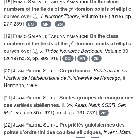
[18]
Fumio Sairaiji; Takuya Yamauchi
On the class
p
n
numbers of the fields of the
-torsion points of elliptic
ℚ
curves over
, J. Number Theory
, Volume 156
(2015), pp.
277-289 |
|
|
DOI
MR
Zbl
[19]
Fumio Sairaiji; Takuya Yamauchi
On the class
p
n
numbers of the fields of the
-torsion points of elliptic
ℚ
curves over
, J. Théor. Nombres Bordeaux
, Volume 30
(2018) no. 3, pp. 893-915 |
|
|
DOI
MR
Zbl
[20]
Jean-Pierre Serre
Corps locaux
, Publications de
l’Institut de Mathématique de l’Université de Nancago
, 8
,
Hermann, 1968
[21]
Jean-Pierre Serre
Sur les groupes de congruence
des variétés abéliennes. II
, Izv. Akad. Nauk SSSR, Ser.
Mat.
, Volume 35
(1971) no. 4, pp. 731-737 |
Zbl
[22]
Jean-Pierre Serre
Propriétés galoisiennes des
points d’ordre fini des courbes elliptiques
, Invent. Math.
,