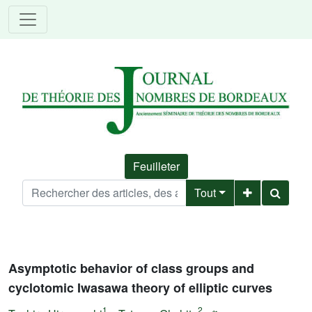
Feuilleter
Tout
Asymptotic behavior of class groups and
cyclotomic Iwasawa theory of elliptic curves
1
2