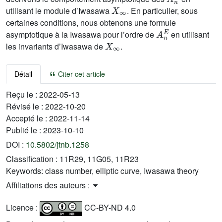
X
∞
utilisant le module d’Iwasawa
. En particulier, sous
certaines conditions, nous obtenons une formule
A
n
E
asymptotique à la Iwasawa pour l’ordre de
en utilisant
X
∞
les invariants d’Iwasawa de
.
Détail
Citer cet article
Reçu le :
2022-05-13
Révisé le :
2022-10-20
Accepté le :
2022-11-14
Publié le :
2023-10-10
DOI :
10.5802/jtnb.1258
Classification :
11R29, 11G05, 11R23
Keywords:
class number, elliptic curve, Iwasawa theory
Affiliations des auteurs :
Licence :
CC-BY-ND 4.0