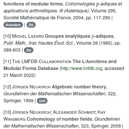
functions of modular forms
, Cohomologies
-adiques et
applications arithmétiques. III
(Astérisque)
, Volume 295
,
Société Mathématique de France, 2004, pp. 117-290 |
|
Numdam
Zbl
p
[10]
Michel Lazard
Groupes analytiques
-adiques
,
Publ. Math., Inst. Hautes Étud. Sci.
, Volume 26
(1965), pp.
389-603 |
Zbl
[11]
The LMFDB Collaboration
The L-functions and
Modular Forms Database
(
http://www.lmfdb.org
, accessed
21 March 2022)
[12]
Jürgen Neukirch
Algebraic number theory
,
Grundlehren der Mathematischen Wissenschaften
, 322
,
Springer, 1999 |
DOI
[13]
Jürgen Neukirch; Alexander Schmidt; Kay
Wingberg
Cohomology of number fields
, Grundlehren
der Mathematischen Wissenschaften
, 323
, Springer, 2008 |