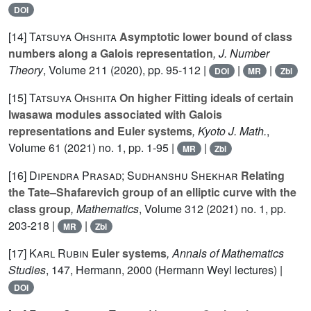
DOI
[14]
Tatsuya Ohshita
Asymptotic lower bound of class
numbers along a Galois representation
, J. Number
Theory
, Volume 211
(2020), pp. 95-112 |
|
|
DOI
MR
Zbl
[15]
Tatsuya Ohshita
On higher Fitting ideals of certain
Iwasawa modules associated with Galois
representations and Euler systems
, Kyoto J. Math.
,
Volume 61
(2021) no. 1, pp. 1-95 |
|
MR
Zbl
[16]
Dipendra Prasad; Sudhanshu Shekhar
Relating
the Tate–Shafarevich group of an elliptic curve with the
class group
, Mathematics
, Volume 312
(2021) no. 1, pp.
203-218 |
|
MR
Zbl
[17]
Karl Rubin
Euler systems
, Annals of Mathematics
Studies
, 147
, Hermann, 2000 (Hermann Weyl lectures) |
DOI