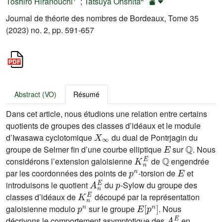
Toshiro Hiranouchi
;
Tatsuya Ohshita
Journal de théorie des nombres de Bordeaux, Tome 35
(2023) no. 2, pp. 591-657
Abstract (VO)
Résumé
Dans cet article, nous étudions une relation entre certains
quotients de groupes des classes d’idéaux et le module
X
∞
d’Iwasawa cyclotomique
du dual de Pontrjagin du
E
ℚ
groupe de Selmer fin d’une courbe elliptique
sur
. Nous
K
n
E
ℚ
considérons l’extension galoisienne
de
engendrée
p
n
E
par les coordonnées des points de
-torsion de
et
A
n
E
p
introduisons le quotient
du
-Sylow du groupe des
K
n
E
classes d’idéaux de
découpé par la représentation
p
n
E
[
p
n
]
galoisienne modulo
sur le groupe
. Nous
A
n
E
décrivons le comportement asymptotique des
en