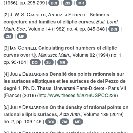
(1966), pp. 295-299 |
|
|
DOI
Zbl
MR
[2]
J. W. S. Cassels; Andrzej Schinzel
Selmer’s
conjecture and families of elliptic curves
, Bull. Lond.
Math. Soc.
, Volume 14
(1982) no. 4, pp. 345-348 |
|
DOI
|
Zbl
MR
[3]
Ian Connell
Calculating root numbers of elliptic
ℚ
curves over
, Manuscr. Math.
, Volume 82
(1994) no. 1,
pp. 93-104 |
|
|
DOI
Zbl
MR
[4]
Julie Desjardins
Densité des points rationnels sur
les surfaces elliptiques et les surfaces de del Pezzo de
degré 1
, Ph. D. Thesis, Université Paris-Diderot - Paris VII
(France) (2016) (
http://www.theses.fr/2016USPCC229
)
[5]
Julie Desjardins
On the density of rational points on
rational elliptic surfaces
, Acta Arith.
, Volume 189
(2019)
no. 2, pp. 109-146 |
|
|
DOI
Zbl
MR