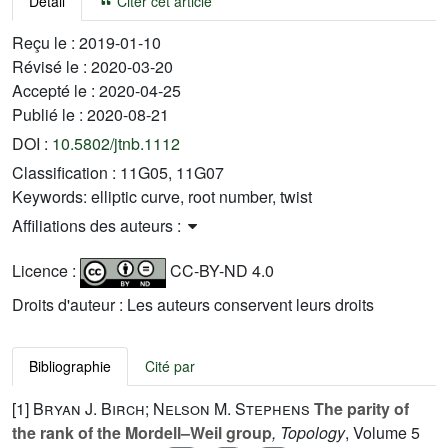
Détail
Citer cet article
Reçu le :
2019-01-10
Révisé le :
2020-03-20
Accepté le :
2020-04-25
Publié le :
2020-08-21
DOI :
10.5802/jtnb.1112
Classification :
11G05, 11G07
Keywords:
elliptic curve, root number, twist
Affiliations des auteurs :
Licence :
CC-BY-ND 4.0
Droits d'auteur : Les auteurs conservent leurs droits
Bibliographie
Cité par
[1]
Bryan J. Birch; Nelson M. Stephens
The parity of
the rank of the Mordell–Weil group
, Topology
, Volume 5