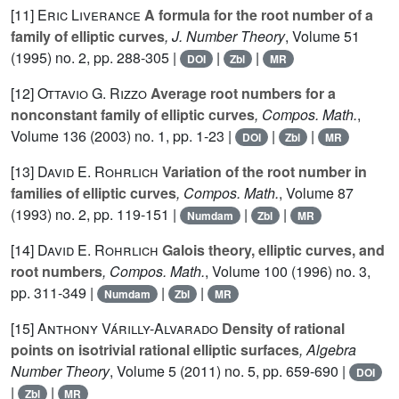
[11]
Eric Liverance
A formula for the root number of a
family of elliptic curves
, J. Number Theory
, Volume 51
(1995) no. 2, pp. 288-305 |
|
|
DOI
Zbl
MR
[12]
Ottavio G. Rizzo
Average root numbers for a
nonconstant family of elliptic curves
, Compos. Math.
,
Volume 136
(2003) no. 1, pp. 1-23 |
|
|
DOI
Zbl
MR
[13]
David E. Rohrlich
Variation of the root number in
families of elliptic curves
, Compos. Math.
, Volume 87
(1993) no. 2, pp. 119-151 |
|
|
Numdam
Zbl
MR
[14]
David E. Rohrlich
Galois theory, elliptic curves, and
root numbers
, Compos. Math.
, Volume 100
(1996) no. 3,
pp. 311-349 |
|
|
Numdam
Zbl
MR
[15]
Anthony Várilly-Alvarado
Density of rational
points on isotrivial rational elliptic surfaces
, Algebra
Number Theory
, Volume 5
(2011) no. 5, pp. 659-690 |
DOI
|
|
Zbl
MR