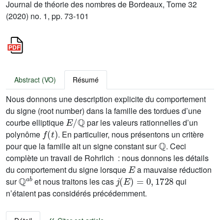
Journal de théorie des nombres de Bordeaux, Tome 32
(2020) no. 1, pp. 73-101
Abstract (VO)
Résumé
Nous donnons une description explicite du comportement
du signe (root number) dans la famille des tordues d’une
E
/
ℚ
courbe elliptique
par les valeurs rationnelles d’un
f
(
t
)
polynôme
. En particulier, nous présentons un critère
ℚ
pour que la famille ait un signe constant sur
. Ceci
complète un travail de Rohrlich : nous donnons les détails
E
du comportement du signe lorsque
a mauvaise réduction
ℚ
a
b
j
(
E
)
=
0
,
1728
sur
et nous traitons les cas
qui
n’étaient pas considérés précédemment.