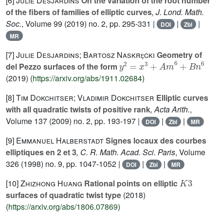
[6]
Julie Desjardins
On the variation of the root number
of the fibers of families of elliptic curves
, J. Lond. Math.
Soc.
, Volume 99
(2019) no. 2, pp. 295-331 |
|
|
DOI
Zbl
MR
[7]
Julie Desjardins; Bartosz Naskrȩcki
Geometry of
y
2
=
x
3
+
A
m
6
+
B
n
6
del Pezzo surfaces of the form
(2019) (
https://arxiv.org/abs/1911.02684
)
[8]
Tim Dokchitser; Vladimir Dokchitser
Elliptic curves
with all quadratic twists of positive rank
, Acta Arith.
,
Volume 137
(2009) no. 2, pp. 193-197 |
|
|
DOI
Zbl
MR
[9]
Emmanuel Halberstadt
Signes locaux des courbes
elliptiques en 2 et 3
, C. R. Math. Acad. Sci. Paris
, Volume
326
(1998) no. 9, pp. 1047-1052 |
|
|
DOI
Zbl
MR
K
3
[10]
Zhizhong Huang
Rational points on elliptic
surfaces of quadratic twist type
(2018)
(
https://arxiv.org/abs/1806.07869
)