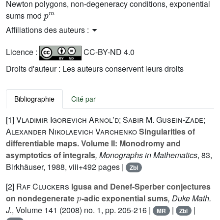
Newton polygons, non-degeneracy conditions, exponential
p
m
sums mod
Affiliations des auteurs :
Licence :
CC-BY-ND 4.0
Droits d'auteur : Les auteurs conservent leurs droits
Bibliographie
Cité par
[1]
Vladimir Igorevich Arnolʼd; Sabir M. Gusein-Zade;
Alexander Nikolaevich Varchenko
Singularities of
differentiable maps. Volume II: Monodromy and
asymptotics of integrals
, Monographs in Mathematics
, 83
,
Birkhäuser, 1988, viii+492 pages |
Zbl
[2]
Raf Cluckers
Igusa and Denef-Sperber conjectures
p
on nondegenerate
-adic exponential sums
, Duke Math.
J.
, Volume 141
(2008) no. 1, pp. 205-216 |
|
|
MR
Zbl