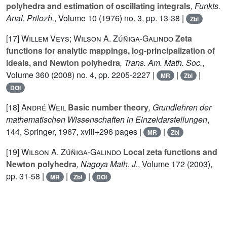
polyhedra and estimation of oscillating integrals
, Funkts.
Anal. Prilozh.
, Volume 10
(1976) no. 3, pp. 13-38 |
Zbl
[17]
Willem Veys; Wilson A. Zúñiga-Galindo
Zeta
functions for analytic mappings, log-principalization of
ideals, and Newton polyhedra
, Trans. Am. Math. Soc.
,
Volume 360
(2008) no. 4, pp. 2205-2227 |
|
|
MR
Zbl
DOI
[18]
André Weil
Basic number theory
, Grundlehren der
mathematischen Wissenschaften in Einzeldarstellungen
,
144
, Springer, 1967, xviii+296 pages |
|
MR
Zbl
[19]
Wilson A. Zúñiga-Galindo
Local zeta functions and
Newton polyhedra
, Nagoya Math. J.
, Volume 172
(2003),
pp. 31-58 |
|
|
MR
Zbl
DOI