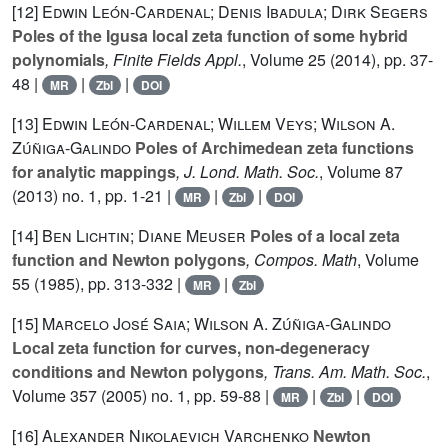
[12]
Edwin León-Cardenal; Denis Ibadula; Dirk Segers
Poles of the Igusa local zeta function of some hybrid
polynomials
, Finite Fields Appl.
, Volume 25
(2014), pp. 37-
48 |
|
|
MR
Zbl
DOI
[13]
Edwin León-Cardenal; Willem Veys; Wilson A.
Zúñiga-Galindo
Poles of Archimedean zeta functions
for analytic mappings
, J. Lond. Math. Soc.
, Volume 87
(2013) no. 1, pp. 1-21 |
|
|
MR
Zbl
DOI
[14]
Ben Lichtin; Diane Meuser
Poles of a local zeta
function and Newton polygons
, Compos. Math
, Volume
55
(1985), pp. 313-332 |
|
MR
Zbl
[15]
Marcelo José Saia; Wilson A. Zúñiga-Galindo
Local zeta function for curves, non-degeneracy
conditions and Newton polygons
, Trans. Am. Math. Soc.
,
Volume 357
(2005) no. 1, pp. 59-88 |
|
|
MR
Zbl
DOI
[16]
Alexander Nikolaevich Varchenko
Newton