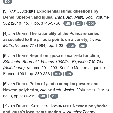
DOI
[3]
Raf Cluckers
Exponential sums: questions by
Denef, Sperber, and Igusa
, Trans. Am. Math. Soc.
, Volume
362
(2010) no. 7, pp. 3745-3756 |
|
|
MR
Zbl
DOI
[4]
Jan Denef
The rationality of the Poincaré series
p
-
associated to the
adic points on a variety
, Invent.
Math.
, Volume 77
(1984), pp. 1-23 |
|
DOI
Zbl
[5]
Jan Denef
Report on Igusa’s local zeta function
,
Séminaire Bourbaki. Volume 1990/91. Exposés 730-744
(Astérisque)
, Volume 201–203
, Société Mathématique de
France, 1991, pp. 359-386 |
|
MR
Zbl
p
[6]
Jan Denef
Poles of
-adic complex powers and
Newton polyhedra
, Nieuw Arch. Wiskd.
, Volume 13
(1995)
no. 3, pp. 289-295 |
|
MR
Zbl
[7]
Jan Denef; Kathleen Hoornaert
Newton polyhedra
and Igusa’s local zeta function
, J. Number Theory
,