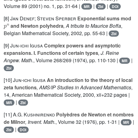
Volume 89
(2001) no. 1, pp. 31-64 |
|
|
MR
Zbl
DOI
[8]
Jan Denef; Steven Sperber
Exponential sums mod
p
n
and Newton polyhedra
, A tribute to Maurice Boffa
,
Belgian Mathematical Society, 2002, pp. 55-63 |
Zbl
[9]
Jun-ichi Igusa
Complex powers and asymptotic
expansions. I. Functions of certain types
, J. Reine
Angew. Math.
, Volume 268/269
(1974), pp. 110-130 |
|
MR
Zbl
[10]
Jun-ichi Igusa
An introduction to the theory of local
zeta functions
, AMS/IP Studies in Advanced Mathematics
,
14
, American Mathematical Society, 2000, xii+232 pages |
|
MR
Zbl
[11]
A.G. Kushnirenko
Polyèdres de Newton et nombres
de Milnor
, Invent. Math.
, Volume 32
(1976), pp. 1-31 |
|
MR
|
Zbl
DOI