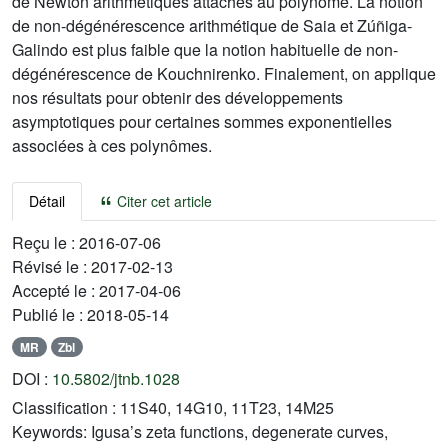
de Newton arithmétiques attachés au polynôme. La notion
de non-dégénérescence arithmétique de Saia et Zúñiga-
Galindo est plus faible que la notion habituelle de non-
dégénérescence de Kouchnirenko. Finalement, on applique
nos résultats pour obtenir des développements
asymptotiques pour certaines sommes exponentielles
associées à ces polynômes.
Détail
Citer cet article
Reçu le :
2016-07-06
Révisé le :
2017-02-13
Accepté le :
2017-04-06
Publié le :
2018-05-14
MR
Zbl
DOI :
10.5802/jtnb.1028
Classification :
11S40, 14G10, 11T23, 14M25
Keywords:
Igusa’s zeta functions, degenerate curves,