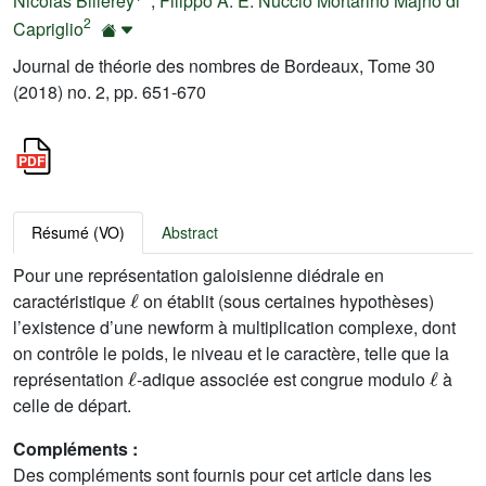
Nicolas Billerey
;
Filippo A. E. Nuccio Mortarino Majno di
2
Capriglio
Journal de théorie des nombres de Bordeaux, Tome 30
(2018) no. 2, pp. 651-670
Résumé (VO)
Abstract
Pour une représentation galoisienne diédrale en
ℓ
caractéristique
on établit (sous certaines hypothèses)
l’existence d’une newform à multiplication complexe, dont
on contrôle le poids, le niveau et le caractère, telle que la
ℓ
ℓ
représentation
-adique associée est congrue modulo
à
celle de départ.
Compléments :
Des compléments sont fournis pour cet article dans les