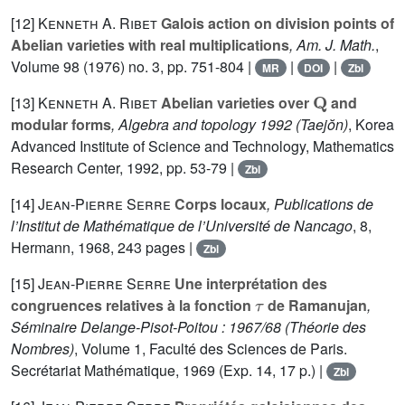
[12]
Kenneth A. Ribet
Galois action on division points of
Abelian varieties with real multiplications
, Am. J. Math.
,
Volume 98
(1976) no. 3, pp. 751-804 |
|
|
MR
DOI
Zbl
Q
[13]
Kenneth A. Ribet
Abelian varieties over
and
modular forms
, Algebra and topology 1992 (Taejŏn)
, Korea
Advanced Institute of Science and Technology, Mathematics
Research Center, 1992, pp. 53-79 |
Zbl
[14]
Jean-Pierre Serre
Corps locaux
, Publications de
l’Institut de Mathématique de l’Université de Nancago
, 8
,
Hermann, 1968, 243 pages |
Zbl
[15]
Jean-Pierre Serre
Une interprétation des
τ
congruences relatives à la fonction
de Ramanujan
,
Séminaire Delange-Pisot-Poitou : 1967/68
(Théorie des
Nombres)
, Volume 1
, Faculté des Sciences de Paris.
Secrétariat Mathématique, 1969 (Exp. 14, 17 p.) |
Zbl