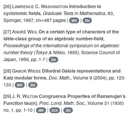
[26]
Lawrence C. Washington
Introduction to
cyclotomic fields
, Graduate Texts in Mathematics
, 83
,
Springer, 1997, xiv+487 pages |
|
MR
Zbl
[27]
André Weil
On a certain type of characters of the
idèle-class group of an algebraic number-field
,
Proceedings of the international symposium on algebraic
number theory (Tokyo & Nikko, 1955)
, Science Council of
Japan, 1956, pp. 1-7 |
Zbl
[28]
Gabor Wiese
Dihedral Galois representations and
Katz modular forms
, Doc. Math.
, Volume 9
(2004), pp. 123-
133 |
|
MR
Zbl
[29]
J. R. Wilton
Congruence Properties of Ramanujan’s
Function tau(n)
, Proc. Lond. Math. Soc.
, Volume 31
(1930)
no. 1, pp. 1-10 |
|
|
MR
DOI
Zbl