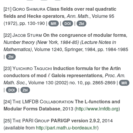
[21]
Goro Shimura
Class fields over real quadratic
fields and Hecke operators
, Ann. Math.
, Volume 95
(1972), pp. 130-190 |
|
|
MR
DOI
Zbl
[22]
Jacob Sturm
On the congruence of modular forms
,
Number theory (New York, 1984-85)
(Lecture Notes in
Mathematics)
, Volume 1240
, Springer, 1984, pp. 1984-1985
|
Zbl
[23]
Yuichiro Taguchi
Induction formula for the Artin
ℓ
conductors of mod
Galois representations
, Proc. Am.
Math. Soc.
, Volume 130
(2002) no. 10, pp. 2865-2869 |
MR
|
|
DOI
Zbl
[24]
The LMFDB Collaboration
The L-functions and
Modular Forms Database
, 2013 (
http://www.lmfdb.org
)
[25]
The PARI Group
PARI/GP version 2.9.2
, 2014
(available from
http://pari.math.u-bordeaux.fr/
)