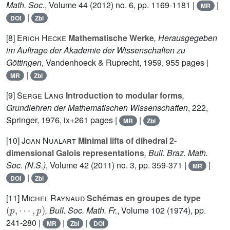
Math. Soc.
, Volume 44
(2012) no. 6, pp. 1169-1181 |
|
MR
|
DOI
Zbl
[8]
Erich Hecke
Mathematische Werke
, Herausgegeben
im Auftrage der Akademie der Wissenschaften zu
Göttingen
, Vandenhoeck & Ruprecht, 1959, 955 pages |
|
MR
Zbl
[9]
Serge Lang
Introduction to modular forms
,
Grundlehren der Mathematischen Wissenschaften
, 222
,
Springer, 1976, ix+261 pages |
|
MR
Zbl
[10]
Joan Nualart
Minimal lifts of dihedral 2-
dimensional Galois representations
, Bull. Braz. Math.
Soc. (N.S.)
, Volume 42
(2011) no. 3, pp. 359-371 |
|
MR
|
DOI
Zbl
[11]
Michel Raynaud
Schémas en groupes de type
(
p
,
⋯
,
p
)
, Bull. Soc. Math. Fr.
, Volume 102
(1974), pp.
241-280 |
|
|
MR
Zbl
DOI