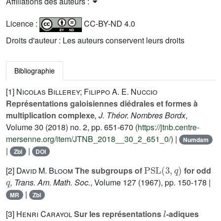
Affiliations des auteurs :
Licence :
CC-BY-ND 4.0
Droits d'auteur : Les auteurs conservent leurs droits
Bibliographie
[1]
Nicolas Billerey; Filippo A. E. Nuccio
Représentations galoisiennes diédrales et formes à
multiplication complexe
, J. Théor. Nombres Bordx
,
Volume 30
(2018) no. 2, pp. 651-670 (
https://jtnb.centre-
mersenne.org/item/JTNB_2018__30_2_651_0/
) |
Numdam
|
|
Zbl
DOI
PSL
(
3
,
q
)
[2]
David M. Bloom
The subgroups of
for odd
q
, Trans. Am. Math. Soc.
, Volume 127
(1967), pp. 150-178 |
|
MR
Zbl
l
[3]
Henri Carayol
Sur les représentations
-adiques