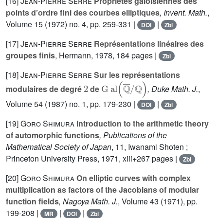
[16]
Jean-Pierre Serre
Propriétés galoisiennes des
points d’ordre fini des courbes elliptiques
, Invent. Math.
,
Volume 15
(1972) no. 4, pp. 259-331 |
|
DOI
Zbl
[17]
Jean-Pierre Serre
Représentations linéaires des
groupes finis
, Hermann, 1978, 184 pages |
Zbl
[18]
Jean-Pierre Serre
Sur les représentations
2
G
al
(
ℚ
¯
/
ℚ
)
modulaires de degré
de
, Duke Math. J.
,
Volume 54
(1987) no. 1, pp. 179-230 |
|
DOI
Zbl
[19]
Goro Shimura
Introduction to the arithmetic theory
of automorphic functions
, Publications of the
Mathematical Society of Japan
, 11
, Iwanami Shoten ;
Princeton University Press, 1971, xiii+267 pages |
Zbl
[20]
Goro Shimura
On elliptic curves with complex
multiplication as factors of the Jacobians of modular
function fields
, Nagoya Math. J.
, Volume 43
(1971), pp.
199-208 |
|
|
MR
DOI
Zbl