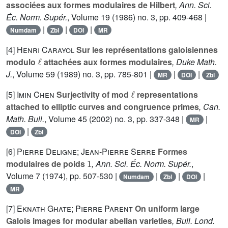
associées aux formes modulaires de Hilbert
, Ann. Sci.
Éc. Norm. Supér.
, Volume 19
(1986) no. 3, pp. 409-468 |
|
|
|
Numdam
Zbl
DOI
MR
[4]
Henri Carayol
Sur les représentations galoisiennes
ℓ
modulo
attachées aux formes modulaires
, Duke Math.
J.
, Volume 59
(1989) no. 3, pp. 785-801 |
|
|
MR
DOI
Zbl
ℓ
[5]
Imin Chen
Surjectivity of mod
representations
attached to elliptic curves and congruence primes
, Can.
Math. Bull.
, Volume 45
(2002) no. 3, pp. 337-348 |
|
MR
|
DOI
Zbl
[6]
Pierre Deligne; Jean-Pierre Serre
Formes
1
modulaires de poids
, Ann. Sci. Éc. Norm. Supér.
,
Volume 7
(1974), pp. 507-530 |
|
|
|
Numdam
Zbl
DOI
MR
[7]
Eknath Ghate; Pierre Parent
On uniform large
Galois images for modular abelian varieties
, Bull. Lond.