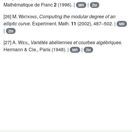
Mathématique de Franc
2
(1996). |
|
MR
Zbl
[26]
M. Watkins
,
Computing the modular degree of an
elliptic curve
. Experiment. Math.
11
(2002), 487–502. |
MR
|
Zbl
[27]
A. Weil
,
Variétés abéliennes et courbes algébriques
.
Hermann & Cie., Paris
(1948). |
|
MR
Zbl