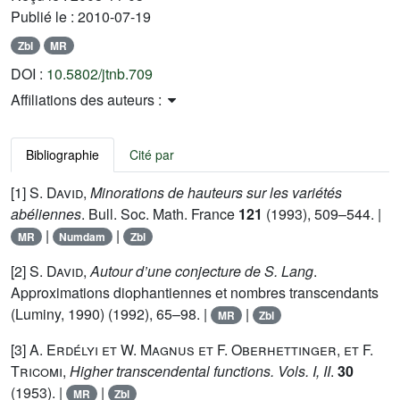
Publié le :
2010-07-19
Zbl
MR
DOI :
10.5802/jtnb.709
Affiliations des auteurs :
Bibliographie
Cité par
[1]
S. David
,
Minorations de hauteurs sur les variétés
abéliennes
. Bull. Soc. Math. France
121
(1993), 509–544. |
|
|
MR
Numdam
Zbl
[2]
S. David
,
Autour d’une conjecture de S. Lang
.
Approximations diophantiennes et nombres transcendants
(Luminy, 1990)
(1992), 65–98. |
|
MR
Zbl
[3]
A. Erdélyi et W. Magnus et F. Oberhettinger, et F.
Tricomi
,
Higher transcendental functions. Vols. I, II
.
30
(1953). |
|
MR
Zbl