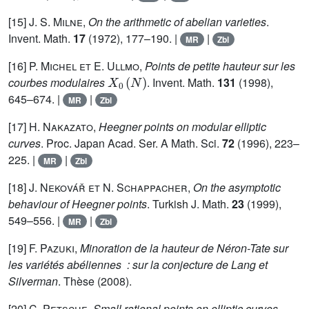
[15]
J. S. Milne
,
On the arithmetic of abelian varieties
.
Invent. Math.
17
(1972), 177–190. |
|
MR
Zbl
[16]
P. Michel et E. Ullmo
,
Points de petite hauteur sur les
X
0
(
N
)
courbes modulaires
. Invent. Math.
131
(1998),
645–674. |
|
MR
Zbl
[17]
H. Nakazato
,
Heegner points on modular elliptic
curves
. Proc. Japan Acad. Ser. A Math. Sci.
72
(1996), 223–
225. |
|
MR
Zbl
[18]
J. Nekovář et N. Schappacher
,
On the asymptotic
behaviour of Heegner points
. Turkish J. Math.
23
(1999),
549–556. |
|
MR
Zbl
[19]
F. Pazuki
,
Minoration de la hauteur de Néron-Tate sur
les variétés abéliennes : sur la conjecture de Lang et
Silverman
. Thèse
(2008).
[20]
C. Petsche
,
Small rational points on elliptic curves