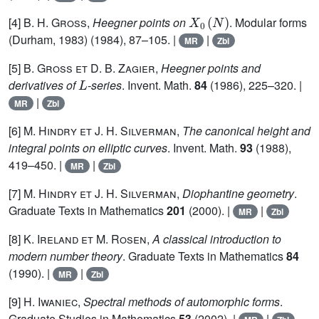
X
0
(
N
)
[4]
B. H. Gross
,
Heegner points on
. Modular forms
(Durham, 1983)
(1984), 87–105. |
|
MR
Zbl
[5]
B. Gross et D. B. Zagier
,
Heegner points and
L
derivatives of
-series
. Invent. Math.
84
(1986), 225–320. |
|
MR
Zbl
[6]
M. Hindry et J. H. Silverman
,
The canonical height and
integral points on elliptic curves
. Invent. Math.
93
(1988),
419–450. |
|
MR
Zbl
[7]
M. Hindry et J. H. Silverman
,
Diophantine geometry
.
Graduate Texts in Mathematics
201
(2000). |
|
MR
Zbl
[8]
K. Ireland et M. Rosen
,
A classical introduction to
modern number theory
. Graduate Texts in Mathematics
84
(1990). |
|
MR
Zbl
[9]
H. Iwaniec
,
Spectral methods of automorphic forms
.
Graduate Studies in Mathematics
53
(2002). |
|