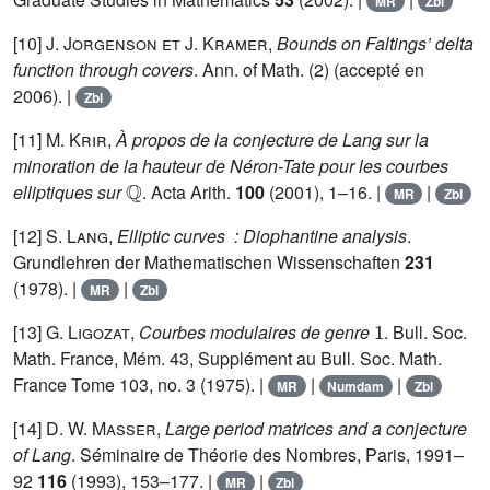
MR
Zbl
[10]
J. Jorgenson et J. Kramer
,
Bounds on Faltings’ delta
function through covers
. Ann. of Math. (2)
(accepté en
2006). |
Zbl
[11]
M. Krir
,
À propos de la conjecture de Lang sur la
minoration de la hauteur de Néron-Tate pour les courbes
ℚ
elliptiques sur
. Acta Arith.
100
(2001), 1–16. |
|
MR
Zbl
[12]
S. Lang
,
Elliptic curves : Diophantine analysis
.
Grundlehren der Mathematischen Wissenschaften
231
(1978). |
|
MR
Zbl
1
[13]
G. Ligozat
,
Courbes modulaires de genre
. Bull. Soc.
Math. France, Mém. 43, Supplément au Bull. Soc. Math.
France Tome 103, no. 3
(1975). |
|
|
MR
Numdam
Zbl
[14]
D. W. Masser
,
Large period matrices and a conjecture
of Lang
. Séminaire de Théorie des Nombres, Paris, 1991–
92
116
(1993), 153–177. |
|
MR
Zbl