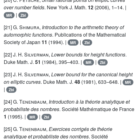
over number fields
. New York J. Math.
12
(2006), 1–14. |
|
MR
Zbl
[21]
G. Shimura
,
Introduction to the arithmetic theory of
automorphic functions
. Publications of the Mathematical
Society of Japan
11
(1994). |
|
MR
Zbl
[22]
J. H. Silverman
,
Lower bounds for height functions
.
Duke Math. J.
51
(1984), 395–403. |
|
MR
Zbl
[23]
J. H. Silverman
,
Lower bound for the canonical height
on elliptic curves
. Duke Math. J.
48
(1981), 633–648. |
MR
|
Zbl
[24]
G. Tenenbaum
,
Introduction à la théorie analytique et
probabiliste des nombres
. Société Mathématique de France
1
(1995). |
|
MR
Zbl
[25]
G. Tenenbaum
,
Exercices corrigés de théorie
analytique et probabiliste des nombres
. Société