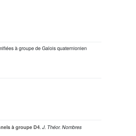
ifiées à groupe de Galois quaternionien
nnels à groupe D4
.
J. Théor. Nombres