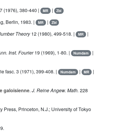
7
(1976), 380-440 |
|
MR
Zbl
g, Berlin, 1983. |
|
MR
Zbl
Number Theory
12
(1980), 499-518. |
|
MR
nn. Inst. Fourier
19
(1969), 1-80. |
|
Numdam
ie fasc.
3
(1971), 399-408. |
|
|
Numdam
MR
re galoisienne
.
J. Reine Angew. Math.
228
ty Press, Princeton, N.J.; University of Tokyo
99.