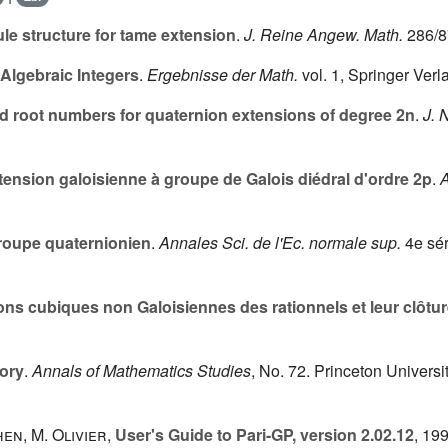
le structure for tame extension
.
J. Reine Angew. Math.
286/8
 Algebraic Integers
.
Ergebnisse der Math.
vol.
1
, Springer Verla
d root numbers for quaternion extensions of degree 2n
.
J. 
tension galoisienne à groupe de Galois diédral d'ordre 2p
.
A
groupe quaternionien
.
Annales Sci. de l'Ec. normale sup.
4e sér
ons cubiques non Galoisiennes des rationnels et leur clôtu
eory
.
Annals of Mathematics Studies
, No. 72. Princeton Universi
hen
,
M. Olivier
,
User's Guide to Pari-GP, version 2.02.12
, 19