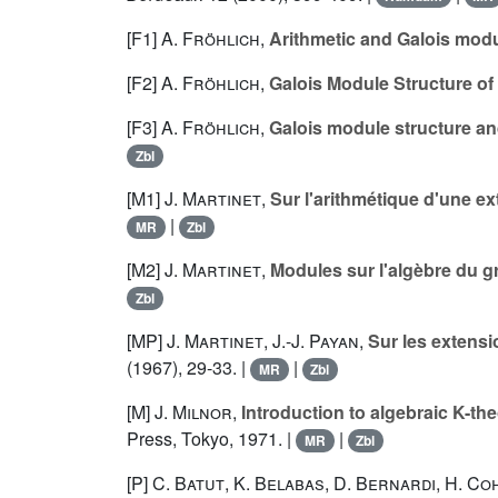
[F1]
A. Fröhlich
,
Arithmetic and Galois modu
[F2]
A. Fröhlich
,
Galois Module Structure of
[F3]
A. Fröhlich
,
Galois module structure an
Zbl
[M1]
J. Martinet
,
Sur l'arithmétique d'une ex
|
MR
Zbl
[M2]
J. Martinet
,
Modules sur l'algèbre du 
Zbl
[MP]
J. Martinet
,
J.-J. Payan
,
Sur les extensi
(1967), 29-33. |
|
MR
Zbl
[M]
J. Milnor
,
Introduction to algebraic K-th
Press, Tokyo, 1971. |
|
MR
Zbl
[P]
C. Batut
,
K. Belabas
,
D. Bernardi
,
H. Co