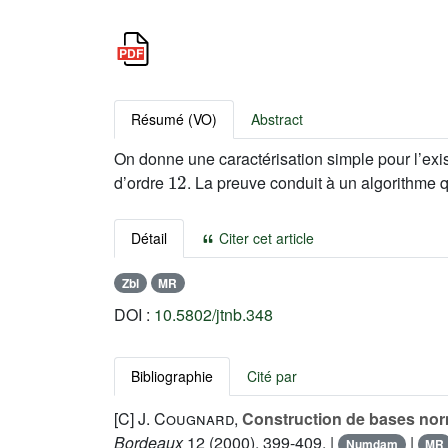
Résumé (VO)
Abstract
On donne une caractérisation simple pour l’ex
12
d’ordre
. La preuve conduit à un algorithme q
Détail
Citer cet article
Zbl
MR
DOI :
10.5802/jtnb.348
Bibliographie
Cité par
[C]
J. Cougnard
,
Construction de bases nor
Bordeaux
12
(2000), 399-409. |
|
Numdam
MR