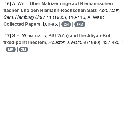
[16]
A. Weil
,
Über Matrizenringe auf Riemannschen
flächen und den Riemann-Rochschen Satz
,
Abh. Math.
Sem. Hamburg Univ.
11
(1935), 110-115,
A. Weil
:
Collected Papers
,
I
,80-85. |
|
Zbl
JFM
[17]
S.H. Weintraub
,
PSL2(Zp) and the Atiyah-Bott
fixed-point theorem
,
Houston J. Math.
6
(1980), 427-430. '
|
|
MR
Zbl