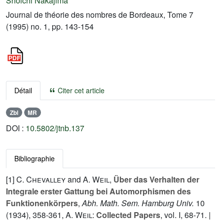
Shoichi Nakajima
Journal de théorie des nombres de Bordeaux, Tome 7
(1995) no. 1, pp. 143-154
Détail
Citer cet article
Zbl
MR
DOI :
10.5802/jtnb.137
Bibliographie
[1]
C. Chevalley
and
A. Weil
,
Über das Verhalten der
Integrale erster Gattung bei Automorphismen des
Funktionenkörpers
,
Abh. Math. Sem. Hamburg Univ.
10
(1934), 358-361,
A. Weil
:
Collected Papers
, vol.
I
, 68-71. |