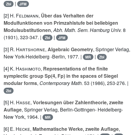
|
Zbl
JFM
[2]
H. Feldmann
,
Über das Verhalten der
Modulfunktionen von Primzahlstufe bei beliebigen
Modulsubstitutionen
,
Abh. Math. Sem. Hamburg Univ.
8
(1931), 323-347. |
|
Zbl
JFM
[3]
R. Hartshorne
,
Algebraic Geometry
, Springer Verlag,
New York-Heidelberg -Berlin, 1977. |
|
MR
Zbl
[4]
K. Hashimoto
,
Representations of the finite
symplectic group Sp(4, Fp) in the spaces of Siegel
modular forms
,
Contemporary Math.
53
(1986), 253-276. |
Zbl
[5]
H. Hasse
,
Vorlesungen über Zahlentheorie, zweite
Auflage
, Springer Verlag, Berlin-Gottingen- Heidelberg-
New York, 1964. |
MR
[6]
E. Hecke
,
Mathematische Werke, zweite Auflage
,