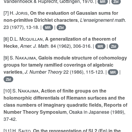
Vandenhoeck & Ruprecht, Göttingen, 1970. |
|
MR
Zbl
[7]
H. Joris
,
On the evaluation of Gaussian sums for
non-primitive Dirichlet characters
,
L'enseignement math.
23
(1977), 13-18. |
|
MR
Zbl
[8]
D.L. Mcquillan
,
A generalization of a theorem of
Hecke
,
Amer. J. Math.
84
(1962), 306-316. |
|
MR
Zbl
[9]
S. Nakajima
,
Galois module structure of cohomology
groups for tamely ramified coverings of algebraic
varieties
,
J. Number Theory
22
(1986), 115-123. |
|
MR
Zbl
[10]
S. Nakajima
,
Action of finite groups on the
holomorphic differentials of Riemann surfaces and the
class numbers of imaginary quadratic fields, Reports of
Number Theory Symposium
, Osaka in Japanese (1989),
37-42.
[11]
H. Saito
,
On the representation of SL2 (Fq) in the