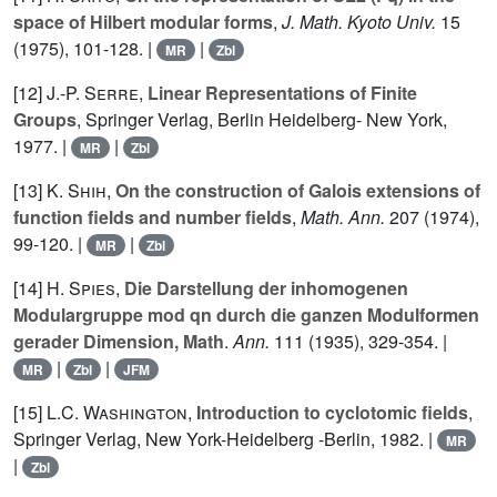
space of Hilbert modular forms
,
J. Math. Kyoto Univ.
15
(1975), 101-128. |
|
MR
Zbl
[12]
J.-P. Serre
,
Linear Representations of Finite
Groups
, Springer Verlag, Berlin Heidelberg- New York,
1977. |
|
MR
Zbl
[13]
K. Shih
,
On the construction of Galois extensions of
function fields and number fields
,
Math. Ann.
207
(1974),
99-120. |
|
MR
Zbl
[14]
H. Spies
,
Die Darstellung der inhomogenen
Modulargruppe mod qn durch die ganzen Modulformen
gerader Dimension, Math
.
Ann.
111
(1935), 329-354. |
|
|
MR
Zbl
JFM
[15]
L.C. Washington
,
Introduction to cyclotomic fields
,
Springer Verlag, New York-Heidelberg -Berlin, 1982. |
MR
|
Zbl