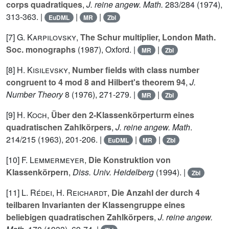
corps quadratiques
,
J. reine angew. Math.
283/284
(1974),
313-363. |
|
|
EuDML
MR
Zbl
[7]
G. Karpilovsky
,
The Schur multiplier, London Math.
Soc. monographs
(1987), Oxford. |
|
MR
Zbl
[8]
H. Kisilevsky
,
Number fields with class number
congruent to 4 mod 8 and Hilbert's theorem 94
,
J.
Number Theory
8
(1976), 271-279. |
|
MR
Zbl
[9]
H. Koch
,
Über den 2-Klassenkörperturm eines
quadratischen Zahlkörpers
,
J. reine angew. Math
.
214
/
215
(1963), 201-206. |
|
|
EuDML
MR
Zbl
[10]
F. Lemmermeyer
,
Die Konstruktion von
Klassenkörpern
,
Diss. Univ. Heidelberg
(1994). |
Zbl
[11]
L. Rédei
,
H. Reichardt
,
Die Anzahl der durch 4
teilbaren Invarianten der Klassengruppe eines
beliebigen quadratischen Zahlkörpers
,
J. reine angew.