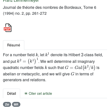
Franz Lemmermeyer
Journal de théorie des nombres de Bordeaux, Tome 6
(1994) no. 2, pp. 261-272
Résumé
k
k
1
2
For a number field
, let
denote its Hilbert
-class field,
k
2
=
(
k
1
)
1
and put
. We will determine all imaginary
k
G
=
G
a
l
(
k
2
/
k
)
quadratic number fields
such that
is
G
abelian or metacyclic, and we will give
in terms of
generators and relations.
Détail
Citer cet article
Zbl
MR