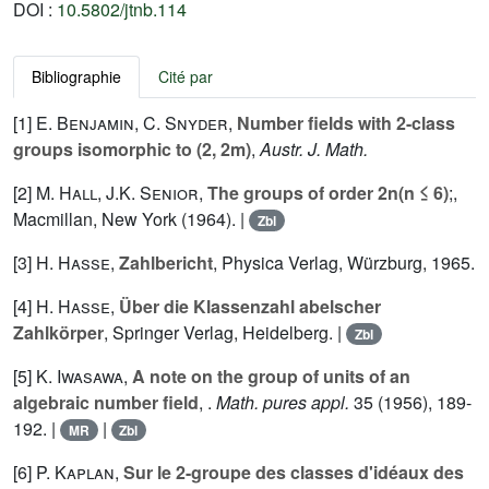
DOI :
10.5802/jtnb.114
Bibliographie
Cité par
[1]
E. Benjamin
,
C. Snyder
,
Number fields with 2-class
groups isomorphic to (2, 2m)
,
Austr. J. Math.
[2]
M. Hall
,
J.K. Senior
,
The groups of order 2n(n ≤ 6)
;,
Macmillan, New York (1964). |
Zbl
[3]
H. Hasse
,
Zahlbericht
, Physica Verlag, Würzburg, 1965.
[4]
H. Hasse
,
Über die Klassenzahl abelscher
Zahlkörper
, Springer Verlag, Heidelberg. |
Zbl
[5]
K. Iwasawa
,
A note on the group of units of an
algebraic number field
, .
Math. pures appl.
35
(1956), 189-
192. |
|
MR
Zbl
[6]
P. Kaplan
,
Sur le 2-groupe des classes d'idéaux des