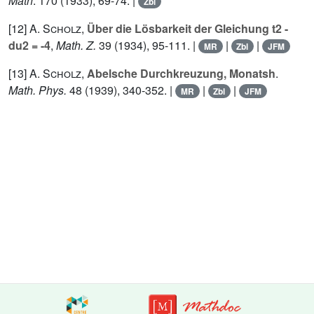
Math
.
170
(1933), 69-74. |
Zbl
[12]
A. Scholz
,
Über die Lösbarkeit der Gleichung t2 -
du2 = -4
,
Math. Z.
39
(1934), 95-111. |
|
|
MR
Zbl
JFM
[13]
A. Scholz
,
Abelsche Durchkreuzung, Monatsh
.
Math. Phys.
48
(1939), 340-352. |
|
|
MR
Zbl
JFM