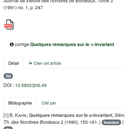
Journal de théorie des nombres de Bordeaux, Tome 3
(1991) no. 1, p. 247
u
corrige
Quelques remarques sur le
-invariant
Détail
Citer cet article
Zbl
DOI :
10.5802/jtnb.49
Bibliographie
Cité par
[1]
B. Kahn
,
Quelques remarques sur le u-invariant
,
Sém.
Th. des Nombres Bordeaux
2
(1990), 155-161. |
|
Numdam