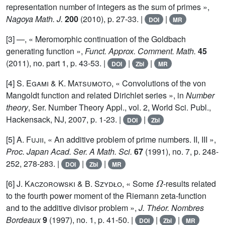
representation number of integers as the sum of primes »,
Nagoya Math. J.
200
(2010), p. 27-33. |
|
DOI
MR
[3] —, « Meromorphic continuation of the Goldbach
generating function »,
Funct. Approx. Comment. Math.
45
(2011), no. part 1, p. 43-53. |
|
|
DOI
Zbl
MR
[4]
S. Egami
&
K. Matsumoto
, « Convolutions of the von
Mangoldt function and related Dirichlet series », in
Number
theory
, Ser. Number Theory Appl., vol. 2, World Sci. Publ.,
Hackensack, NJ, 2007, p. 1-23. |
|
DOI
Zbl
[5]
A. Fujii
, « An additive problem of prime numbers. II, III »,
Proc. Japan Acad. Ser. A Math. Sci.
67
(1991), no. 7, p. 248-
252, 278-283. |
|
|
DOI
Zbl
MR
Ω
[6]
J. Kaczorowski
&
B. Szydło
, « Some
-results related
to the fourth power moment of the Riemann zeta-function
and to the additive divisor problem »,
J. Théor. Nombres
Bordeaux
9
(1997), no. 1, p. 41-50. |
|
|
DOI
Zbl
MR