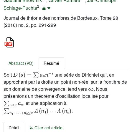
Gautami Bhowmik
;
Olivier Ramaré
;
Jan-Christoph
2
Schlage-Puchta
Journal de théorie des nombres de Bordeaux, Tome 28
(2016) no. 2, pp. 291-299
Abstract (VO)
Résumé
D
(
s
)
=
∑
a
n
n
-
s
Soit
une série de Dirichlet qui, en
approchant par la droite un point non-réel sur la frontière de
∞
son domaine de convergence, tend vers
. Nous
présentons un théorème d’oscillation localisé pour
∑
n
≤
x
a
n
, et une application à
∑
n
1
+
⋯
+
n
k
≤
x
Λ
(
n
1
)
⋯
Λ
(
n
k
)
.
Détail
Citer cet article