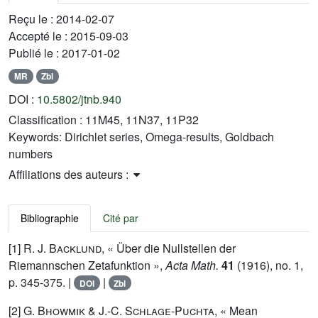
Reçu le :
2014-02-07
Accepté le :
2015-09-03
Publié le :
2017-01-02
MR
Zbl
DOI :
10.5802/jtnb.940
Classification :
11M45, 11N37, 11P32
Keywords:
Dirichlet series, Omega-results, Goldbach
numbers
Affiliations des auteurs :
Bibliographie
Cité par
[1]
R. J. Backlund
, « Über die Nullstellen der
Riemannschen Zetafunktion »,
Acta Math.
41
(1916), no. 1,
p. 345-375. |
|
DOI
Zbl
[2]
G. Bhowmik
&
J.-C. Schlage-Puchta
, « Mean