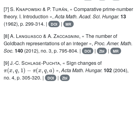
[7]
S. Knapowski
&
P. Turán
, « Comparative prime-number
theory. I. Introduction »,
Acta Math. Acad. Sci. Hungar.
13
(1962), p. 299-314. |
|
DOI
MR
[8]
A. Languasco
&
A. Zaccagnini
, « The number of
Goldbach representations of an integer »,
Proc. Amer. Math.
Soc.
140
(2012), no. 3, p. 795-804. |
|
|
DOI
Zbl
MR
[9]
J.-C. Schlage-Puchta
, « Sign changes of
π
(
x
,
q
,
1
)
-
π
(
x
,
q
,
a
)
»,
Acta Math. Hungar.
102
(2004),
no. 4, p. 305-320. |
|
DOI
Zbl