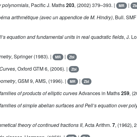
v polynomials
, Pacific J. Maths
203
, (2002) 379–393. |
|
MR
Zb
héma arithmétique (avec un appendice de M. Hindry)
, Bull. SM
l’s equation and fundamental units in real quadratic fields
, J. 
metry
, Springer (1983). |
|
MR
Zbl
 Curves
, Oxford GTM 6, (2006). |
Zbl
Geometry
, GSM 9, AMS, (1996). |
|
MR
Zbl
amilies of products of elliptic curves
Advances in Maths
259
, (
families of simple abelian surfaces and Pell’s equation over po
etical theory of continued fractions II
, Acta Arithm.
7
, (1962), 