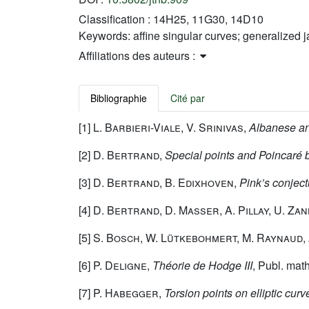
Classification :
14H25, 11G30, 14D10
Keywords:
affine singular curves; generalized
Affiliations des auteurs :
Bibliographie
Cité par
[1]
L. Barbieri-Viale, V. Srinivas
,
Albanese an
[2]
D. Bertrand
,
Special points and Poincaré 
[3]
D. Bertrand, B. Edixhoven
,
Pink’s conjec
[4]
D. Bertrand, D. Masser, A. Pillay, U. Za
[5]
S. Bosch, W. Lütkebohmert, M. Raynaud
,
[6]
P. Deligne
,
Théorie de Hodge III
, Publ. mat
[7]
P. Habegger
,
Torsion points on elliptic cur