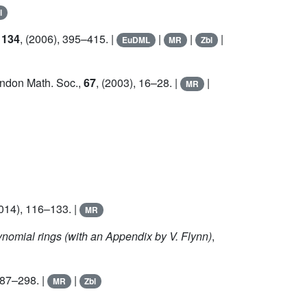
l
F
134
, (2006), 395–415. |
|
|
|
EuDML
MR
Zbl
London Math. Soc.,
67
, (2003), 16–28. |
|
MR
2014), 116–133. |
MR
lynomial rings (with an Appendix by V. Flynn)
,
287–298. |
|
MR
Zbl