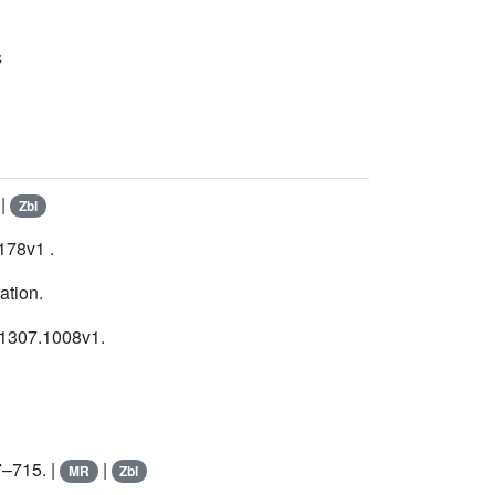
s
|
Zbl
178v1 .
ation.
 1307.1008v1.
7–715. |
|
MR
Zbl