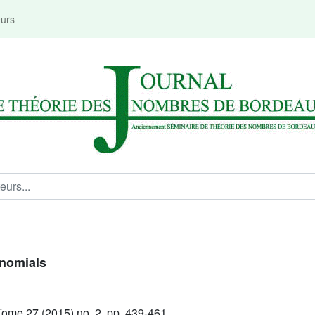
eurs
ynomials
ome 27 (2015) no. 2, pp. 439-461