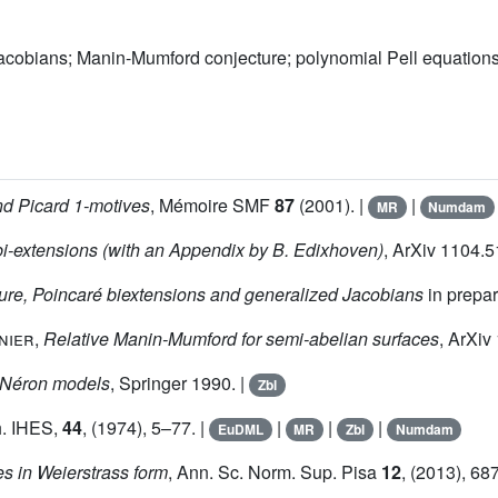
 jacobians; Manin-Mumford conjecture; polynomial Pell equation
d Picard 1-motives
, Mémoire SMF
87
(2001). |
|
MR
Numdam
bi-extensions (with an Appendix by B. Edixhoven)
, ArXiv 1104.5
ture, Poincaré biextensions and generalized Jacobians
in prepar
nnier
,
Relative Manin-Mumford for semi-abelian surfaces
, ArXiv
Néron models
, Springer 1990. |
Zbl
h. IHES,
44
, (1974), 5–77. |
|
|
|
EuDML
MR
Zbl
Numdam
ves in Weierstrass form
, Ann. Sc. Norm. Sup. Pisa
12
, (2013), 68