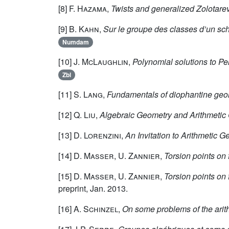
[8]
F. Hazama
,
Twists and generalized Zolotare
[9]
B. Kahn
,
Sur le groupe des classes d’un sc
Numdam
[10]
J. McLaughlin
,
Polynomial solutions to Pel
Zbl
[11]
S. Lang
,
Fundamentals of diophantine geo
[12]
Q. Liu
,
Algebraic Geometry and Arithmetic
[13]
D. Lorenzini
,
An Invitation to Arithmetic 
[14]
D. Masser, U. Zannier
,
Torsion points on f
[15]
D. Masser, U. Zannier
,
Torsion points on 
preprint, Jan. 2013.
[16]
A. Schinzel
,
On some problems of the arithm