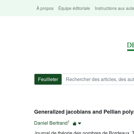
À propos
Équipe éditoriale
Instructions aux aut
Feuilleter
Generalized jacobians and Pellian pol
1
Daniel Bertrand
Journal de théorie des nombres de Bordeaux, T