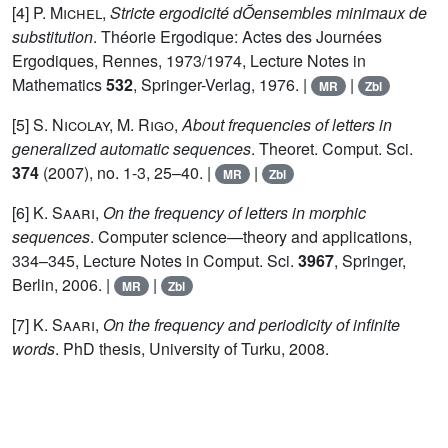
[4]
P. Michel
,
Stricte ergodicité dÕensembles minimaux de
substitution
. Théorie Ergodique: Actes des Journées
Ergodiques, Rennes, 1973/1974, Lecture Notes in
Mathematics
532
, Springer-Verlag, 1976. |
|
MR
Zbl
[5]
S. Nicolay, M. Rigo
,
About frequencies of letters in
generalized automatic sequences
. Theoret. Comput. Sci.
374
(2007), no. 1-3, 25–40. |
|
MR
Zbl
[6]
K. Saari
,
On the frequency of letters in morphic
sequences
. Computer science—theory and applications,
334–345, Lecture Notes in Comput. Sci.
3967
, Springer,
Berlin, 2006. |
|
MR
Zbl
[7]
K. Saari
,
On the frequency and periodicity of infinite
words
. PhD thesis, University of Turku, 2008.