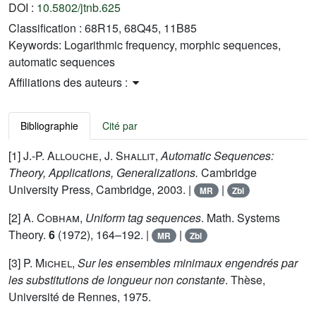
DOI :
10.5802/jtnb.625
Classification :
68R15, 68Q45, 11B85
Keywords:
Logarithmic frequency, morphic sequences,
automatic sequences
Affiliations des auteurs :
Bibliographie
Cité par
[1]
J.-P. Allouche, J. Shallit
,
Automatic Sequences:
Theory, Applications, Generalizations.
Cambridge
University Press, Cambridge, 2003. |
|
MR
Zbl
[2]
A. Cobham
,
Uniform tag sequences
. Math. Systems
Theory.
6
(1972), 164–192. |
|
MR
Zbl
[3]
P. Michel
,
Sur les ensembles minimaux engendrés par
les substitutions de longueur non constante
. Thèse,
Université de Rennes, 1975.