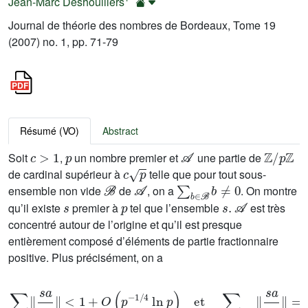
Jean-Marc Deshouillers
Journal de théorie des nombres de Bordeaux, Tome 19
(2007) no. 1, pp. 71-79
Résumé (VO)
Abstract
c
>
1
p
𝒜
ℤ
/
p
ℤ
Soit
,
un nombre premier et
une partie de
c
p
de cardinal supérieur à
telle que pour tout sous-
ℬ
𝒜
∑
b
∈
ℬ
b
≠
0
ensemble non vide
de
, on a
. On montre
s
p
s
.
𝒜
qu’il existe
premier à
tel que l’ensemble
est très
concentré autour de l’origine et qu’il est presque
entièrement composé d’éléments de partie fractionnaire
positive. Plus précisément, on a
∑
a
∈
𝒜
s
a
p
<
1
+
O
(
p
-
1
/
4
ln
p
)
et
∑
a
∈
𝒜
,
{
s
a
/
p
}
≥
1
/
2
s
a
p