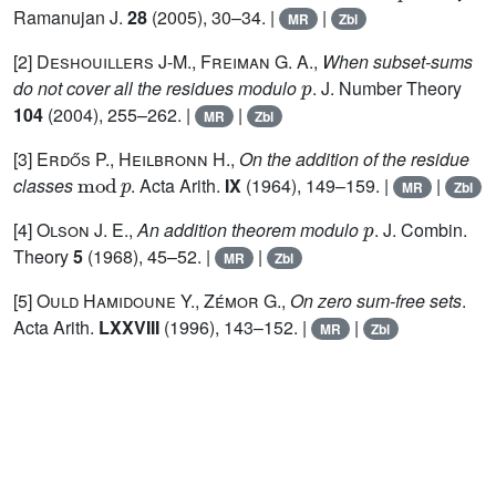
Ramanujan J.
28
(2005), 30–34. |
|
MR
Zbl
[2]
Deshouillers J-M., Freiman G. A.
,
When subset-sums
p
do not cover all the residues modulo
. J. Number Theory
104
(2004), 255–262. |
|
MR
Zbl
[3]
Erdős P., Heilbronn H.
,
On the addition of the residue
mod
p
classes
. Acta Arith.
IX
(1964), 149–159. |
|
MR
Zbl
p
[4]
Olson J. E.
,
An addition theorem modulo
. J. Combin.
Theory
5
(1968), 45–52. |
|
MR
Zbl
[5]
Ould Hamidoune Y., Zémor G.
,
On zero sum-free sets
.
Acta Arith.
LXXVIII
(1996), 143–152. |
|
MR
Zbl