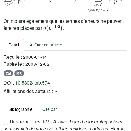
On montre également que les termes d’erreurs ne peuvent
o
1
(
/
2
p
)
-
être remplacés par
.
Détail
Citer cet article
Reçu le :
2006-01-14
Publié le :
2008-12-02
Zbl
MR
DOI :
10.5802/jtnb.574
Affiliations des auteurs :
Bibliographie
Cité par
[1]
Deshouillers J-M.
,
A lower bound concerning subset
p
sums which do not cover all the residues modulo
. Hardy-