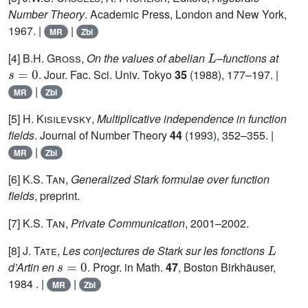
Number Theory
. Academic Press, London and New York,
1967. |
|
MR
Zbl
L
[4]
B.H. Gross
,
On the values of abelian
–functions at
s
=
0
. Jour. Fac. Sci. Univ. Tokyo
35
(1988), 177–197. |
|
MR
Zbl
[5]
H. Kisilevsky
,
Multiplicative independence in function
fields
. Journal of Number Theory
44
(1993), 352–355. |
|
MR
Zbl
[6]
K.S. Tan
,
Generalized Stark formulae over function
fields
, preprint.
[7]
K.S. Tan
,
Private Communication
, 2001–2002.
L
[8]
J. Tate
,
Les conjectures de Stark sur les fonctions
s
=
0
d’Artin en
. Progr. in Math.
47
, Boston Birkhäuser,
1984 . |
|
MR
Zbl