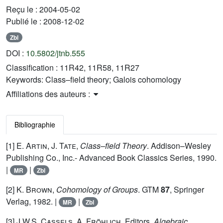
Reçu le :
2004-05-02
Publié le :
2008-12-02
Zbl
DOI :
10.5802/jtnb.555
Classification :
11R42, 11R58, 11R27
Keywords:
Class–field theory; Galois cohomology
Affiliations des auteurs :
Bibliographie
[1]
E. Artin, J. Tate
,
Class–field Theory
. Addison–Wesley
Publishing Co., Inc.- Advanced Book Classics Series, 1990.
|
|
MR
Zbl
[2]
K. Brown
,
Cohomology of Groups
. GTM
87
, Springer
Verlag, 1982. |
|
MR
Zbl
[3]
J.W.S. Cassels, A. Fröhlich
, Editors,
Algebraic