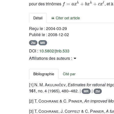
pour des trinômes
, et 
Détail
Citer cet article
Reçu le :
2004-03-29
Publié le :
2008-12-02
Zbl
MR
DOI :
10.5802/jtnb.533
Affiliations des auteurs :
Bibliographie
Cité par
[1]
N. M. Akuliničev
,
Estimates for rational tri
161
, no. 4 (1965), 480–482. |
|
MR
Zbl
[2]
T. Cochrane & C. Pinner
,
An improved Mor
[3]
T. Cochrane, J. Coffelt & C. Pinner
,
A fu