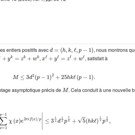
d
=
(
h
,
k
,
ℓ
,
p
-
1
)
es entiers positifs avec
, nous montrons q
k
+
y
k
=
z
k
+
w
k
x
ℓ
+
y
ℓ
=
z
ℓ
+
w
ℓ
,
, satisfait à
M
≤
3
d
2
(
p
-
1
)
2
+
25
h
k
ℓ
(
p
-
1
)
.
M
ptage asymptotique précis de
. Cela conduit à une nouvelle 
1
χ
(
x
)
e
2
π
i
f
(
x
)
/
p
≤
3
∑
1
x
4
=
d
1
1
p
2
-
p
7
8
+
5
h
k
ℓ
1
4
p
5
8
,