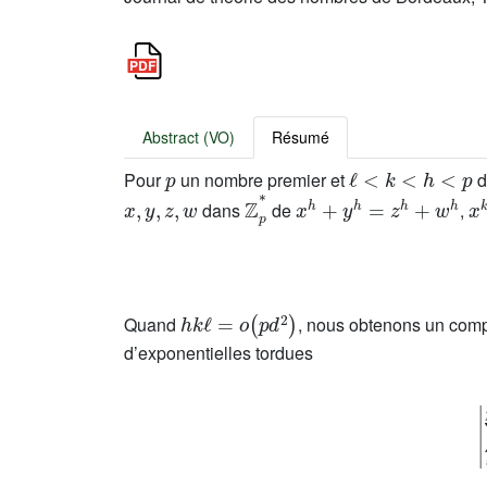
Abstract (VO)
Résumé
p
ℓ
<
k
<
h
<
p
Pour
un nombre premier et
d
x
,
y
,
z
,
w
ℤ
p
*
x
h
+
y
h
=
z
h
+
w
h
x
dans
de
,
h
k
ℓ
=
o
(
p
d
2
)
Quand
, nous obtenons un com
d’exponentielles tordues
f
=
a
x
h
+
b
x
k
+
c
x
ℓ