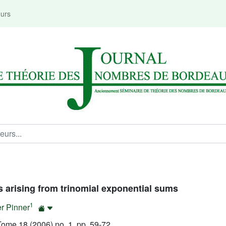
eurs
 arising from trinomial exponential sums
1
r Pinner
ome 18 (2006) no. 1, pp. 59-72