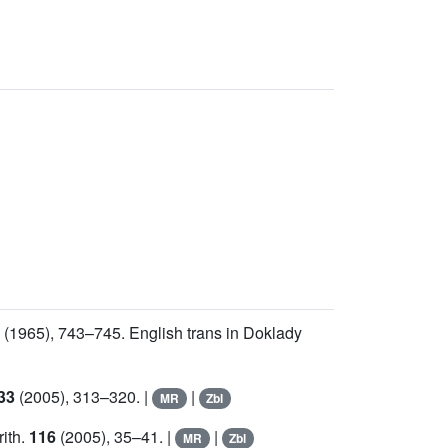
(1965), 743–745. English trans in Doklady
33
(2005), 313–320. |
|
MR
Zbl
rith.
116
(2005), 35–41. |
|
MR
Zbl