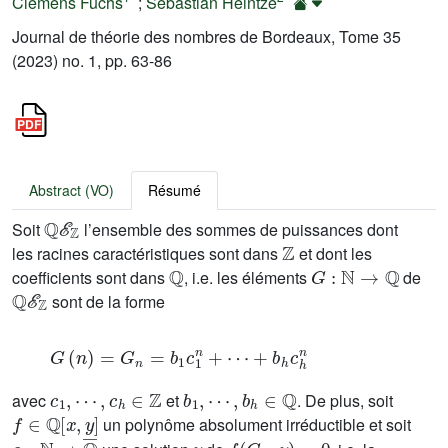
Clemens Fuchs
;
Sebastian Heintze
Journal de théorie des nombres de Bordeaux, Tome 35
(2023) no. 1, pp. 63-86
Abstract (VO)
Résumé
ℚ
ℰ
ℤ
Soit
l’ensemble des sommes de puissances dont
ℤ
les racines caractéristiques sont dans
et dont les
ℚ
G
:
ℕ
→
ℚ
coefficients sont dans
, i.e. les éléments
de
ℚ
ℰ
ℤ
sont de la forme
G
(
n
)
=
G
n
=
b
1
c
1
n
+
⋯
+
b
h
c
h
n
c
1
,
⋯
,
c
h
∈
ℤ
b
1
,
⋯
,
b
h
∈
ℚ
avec
et
. De plus, soit
f
∈
ℚ
[
x
,
y
]
un polynôme absolument irréductible et soit
α
:
ℕ
→
ℚ
¯
y
f
(
G
n
,
y
)
=
0