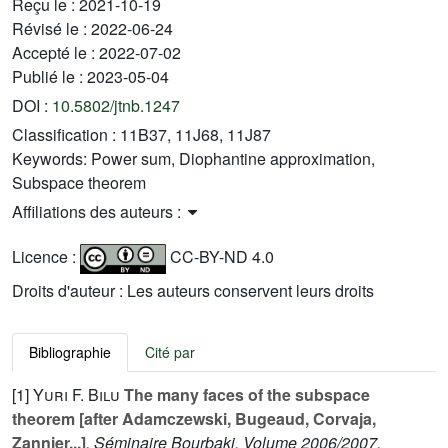
Reçu le :
2021-10-19
Révisé le :
2022-06-24
Accepté le :
2022-07-02
Publié le :
2023-05-04
DOI :
10.5802/jtnb.1247
Classification :
11B37, 11J68, 11J87
Keywords:
Power sum, Diophantine approximation,
Subspace theorem
Affiliations des auteurs :
Licence :
CC-BY-ND 4.0
Droits d'auteur : Les auteurs conservent leurs droits
Bibliographie
Cité par
[1]
Yuri F. Bilu
The many faces of the subspace
theorem [after Adamczewski, Bugeaud, Corvaja,
Zannier...]
, Séminaire Bourbaki. Volume 2006/2007.