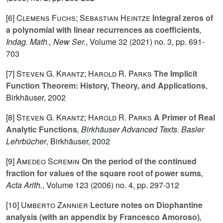
[6]
Clemens Fuchs; Sebastian Heintze
Integral zeros of
a polynomial with linear recurrences as coefficients
,
Indag. Math., New Ser.
, Volume 32
(2021) no. 3, pp. 691-
703
[7]
Steven G. Krantz; Harold R. Parks
The Implicit
Function Theorem: History, Theory, and Applications
,
Birkhäuser, 2002
[8]
Steven G. Krantz; Harold R. Parks
A Primer of Real
Analytic Functions
, Birkhäuser Advanced Texts. Basler
Lehrbücher
, Birkhäuser, 2002
[9]
Amedeo Scremin
On the period of the continued
fraction for values of the square root of power sums
,
Acta Arith.
, Volume 123
(2006) no. 4, pp. 297-312
[10]
Umberto Zannier
Lecture notes on Diophantine
analysis (with an appendix by Francesco Amoroso)
,