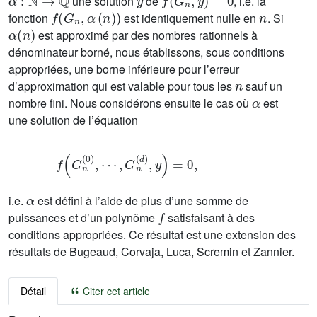
une solution
de
, i.e. la
f
(
G
n
,
α
(
n
)
)
n
fonction
est identiquement nulle en
. Si
α
(
n
)
est approximé par des nombres rationnels à
dénominateur borné, nous établissons, sous conditions
appropriées, une borne inférieure pour l’erreur
n
d’approximation qui est valable pour tous les
sauf un
α
nombre fini. Nous considérons ensuite le cas où
est
une solution de l’équation
f
(
G
n
(
0
)
,
⋯
,
G
n
(
d
)
,
y
)
=
0
,
α
i.e.
est défini à l’aide de plus d’une somme de
f
puissances et d’un polynôme
satisfaisant à des
conditions appropriées. Ce résultat est une extension des
résultats de Bugeaud, Corvaja, Luca, Scremin et Zannier.
Détail
Citer cet article