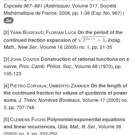
Exposés 967–981
(Astérisque)
, Volume 317
, Société
Mathématique de France, 2008, pp. 1-38 (Exp. No. 967) |
Zbl
[2]
Yann Bugeaud; Florian Luca
On the period of the
2
2
n
+
1
+
1
continued fraction expansion of
, Indag.
Math., New Ser.
, Volume 16
(2005) no. 1, pp. 21-35
[3]
John Coates
Construction of rational functions on a
curve
, Proc. Camb. Philos. Soc.
, Volume 68
(1970), pp.
105-123
[4]
Pietro Corvaja; Umberto Zannier
On the length of
the continued fraction for values of quotients of power
sums
, J. Théor. Nombres Bordeaux
, Volume 17
(2005) no.
3, pp. 737-748
[5]
Clemens Fuchs
Polynomial-exponential equations
and linear recurrences
, Glas. Mat., III. Ser.
, Volume 38
(2003) no. 2, pp. 233-252