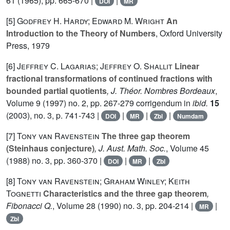
61
(1965), pp. 665-670 |
|
DOI
MR
[5]
Godfrey H. Hardy; Edward M. Wright
An
Introduction to the Theory of Numbers
, Oxford University
Press, 1979
[6]
Jeffrey C. Lagarias; Jeffrey O. Shallit
Linear
fractional transformations of continued fractions with
bounded partial quotients
, J. Théor. Nombres Bordeaux
,
Volume 9
(1997) no. 2, pp. 267-279 corrigendum in
ibid.
15
(2003), no. 3, p. 741-743 |
|
|
|
DOI
MR
Zbl
Numdam
[7]
Tony van Ravenstein
The three gap theorem
(Steinhaus conjecture)
, J. Aust. Math. Soc.
, Volume 45
(1988) no. 3, pp. 360-370 |
|
|
DOI
MR
Zbl
[8]
Tony van Ravenstein; Graham Winley; Keith
Tognetti
Characteristics and the three gap theorem
,
Fibonacci Q.
, Volume 28
(1990) no. 3, pp. 204-214 |
|
MR
Zbl