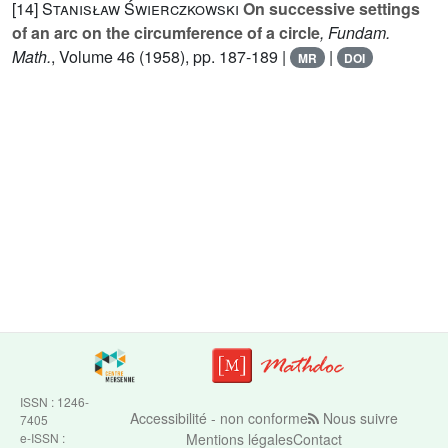
[14]
Stanisław Świerczkowski
On successive settings
of an arc on the circumference of a circle
, Fundam.
Math.
, Volume 46
(1958), pp. 187-189 |
|
MR
DOI
ISSN : 1246-
Accessibilité - non conforme
Nous suivre
7405
e-ISSN :
Mentions légales
Contact