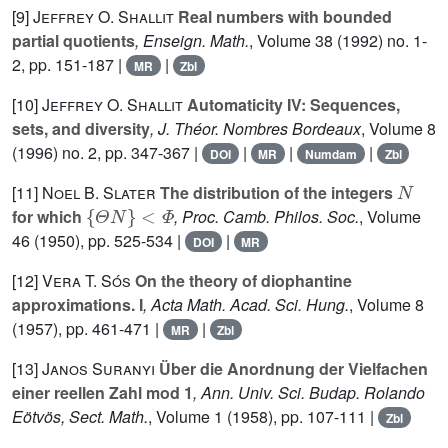
[9]
Jeffrey O. Shallit
Real numbers with bounded
partial quotients
, Enseign. Math.
, Volume 38
(1992) no. 1-
2, pp. 151-187 |
|
MR
Zbl
[10]
Jeffrey O. Shallit
Automaticity IV: Sequences,
sets, and diversity
, J. Théor. Nombres Bordeaux
, Volume 8
(1996) no. 2, pp. 347-367 |
|
|
|
DOI
MR
Numdam
Zbl
N
[11]
Noel B. Slater
The distribution of the integers
{
Θ
N
}
<
Φ
for which
, Proc. Camb. Philos. Soc.
, Volume
46
(1950), pp. 525-534 |
|
DOI
MR
[12]
Vera T. Sós
On the theory of diophantine
approximations. I
, Acta Math. Acad. Sci. Hung.
, Volume 8
(1957), pp. 461-471 |
|
MR
Zbl
[13]
Janos Suranyi
Über die Anordnung der Vielfachen
einer reellen Zahl mod 1
, Ann. Univ. Sci. Budap. Rolando
Eötvös, Sect. Math.
, Volume 1
(1958), pp. 107-111 |
Zbl