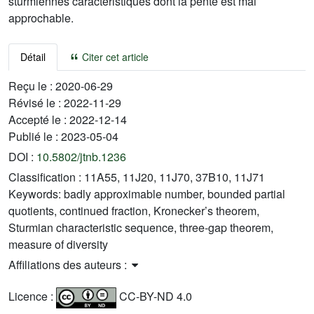
sturmiennes caractéristiques dont la pente est mal
approchable.
Détail
Citer cet article
Reçu le :
2020-06-29
Révisé le :
2022-11-29
Accepté le :
2022-12-14
Publié le :
2023-05-04
DOI :
10.5802/jtnb.1236
Classification :
11A55, 11J20, 11J70, 37B10, 11J71
Keywords:
badly approximable number, bounded partial
quotients, continued fraction, Kronecker’s theorem,
Sturmian characteristic sequence, three-gap theorem,
measure of diversity
Affiliations des auteurs :
Licence :
CC-BY-ND 4.0