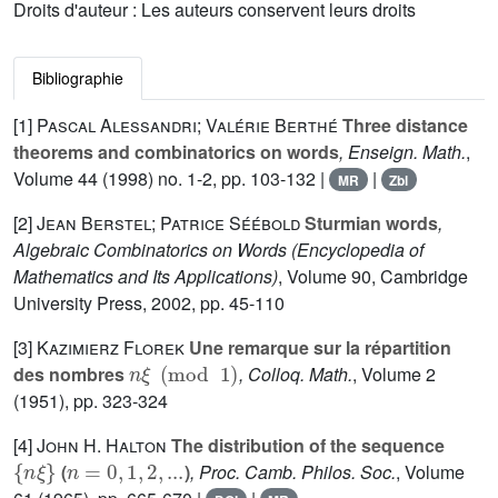
Droits d'auteur : Les auteurs conservent leurs droits
Bibliographie
[1]
Pascal Alessandri; Valérie Berthé
Three distance
theorems and combinatorics on words
, Enseign. Math.
,
Volume 44
(1998) no. 1-2, pp. 103-132 |
|
MR
Zbl
[2]
Jean Berstel; Patrice Séébold
Sturmian words
,
Algebraic Combinatorics on Words
(Encyclopedia of
Mathematics and Its Applications)
, Volume 90
, Cambridge
University Press, 2002, pp. 45-110
[3]
Kazimierz Florek
Une remarque sur la répartition
n
ξ
(
mod
1
)
des nombres
, Colloq. Math.
, Volume 2
(1951), pp. 323-324
[4]
John H. Halton
The distribution of the sequence
{
n
ξ
}
n
=
0
,
1
,
2
,
...
(
)
, Proc. Camb. Philos. Soc.
, Volume