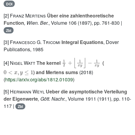
DOI
[2]
Franz Mertens
Über eine zahlentheoretische
Function
, Wien. Ber.
, Volume 106
(1897), pp. 761-830 |
Zbl
[3]
Francesco G. Tricomi
Integral Equations
, Dover
Publications, 1985
1
2
+
⌊
1
x
y
⌋
-
1
x
y
[4]
Nigel Watt
The kernel
(
0
<
x
,
y
≤
1
) and Mertens sums
(2018)
(
https://arxiv.org/abs/1812.01039
)
[5]
Hermann Weyl
Ueber die asymptotische Verteilung
der Eigenwerte
, Gött. Nachr.
, Volume 1911
(1911), pp. 110-
117 |
Zbl