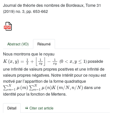
Journal de théorie des nombres de Bordeaux, Tome 31
(2019) no. 3, pp. 653-662
Abstract (VO)
Résumé
Nous montrons que le noyau
K
(
x
,
y
)
=
1
2
+
⌊
1
x
y
⌋
-
1
x
y
0
<
x
,
y
≤
1
(
) possède
une infinité de valeurs propres positives et une infinité de
valeurs propres négatives. Notre intérêt pour ce noyau est
motivé par l’apparition de la forme quadratique
∑
m
=
1
N
μ
(
m
)
∑
n
=
1
N
μ
(
n
)
K
(
m
/
N
,
n
/
N
)
dans une
identité pour la fonction de Mertens.
Détail
Citer cet article