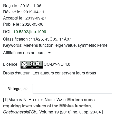
Reçu le :
2018-11-06
Révisé le :
2019-04-11
Accepté le :
2019-09-27
Publié le :
2020-05-06
DOI :
10.5802/jtnb.1099
Classification :
11A25, 45C05, 11A07
Keywords:
Mertens function, eigenvalue, symmetric kernel
Affiliations des auteurs :
Licence :
CC-BY-ND 4.0
Droits d'auteur : Les auteurs conservent leurs droits
Bibliographie
[1]
Martin N. Huxley; Nigel Watt
Mertens sums
requiring fewer values of the Möbius function
,
Chebyshevskiĭ Sb.
, Volume 19
(2018) no. 3, pp. 20-34 |