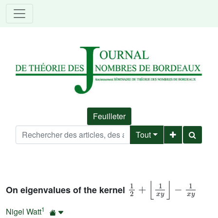
Feuilleter
Tout
1
2
+
⌊
1
x
y
⌋
-
1
x
y
On eigenvalues of the kernel
1
Nigel Watt