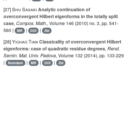
[27]
Shu Sasaki
Analytic continuation of
overconvergent Hilbert eigenforms in the totally split
case
, Compos. Math.
, Volume 146
(2010) no. 3, pp. 541-
560 |
|
|
MR
DOI
Zbl
[28]
Yichao Tian
Classicality of overconvergent Hilbert
eigenforms: case of quadratic residue degrees
, Rend.
Semin. Mat. Univ. Padova
, Volume 132
(2014), pp. 133-229
|
|
|
|
Numdam
MR
DOI
Zbl