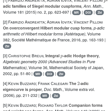
[1]
Fabrizio Andreatta; Adrian Iovita; Vincent Pilloni
-
adic families of Siegel modular cuspforms
, Ann. Math.
,
Volume 181
(2015) no. 2, pp. 623-697 |
|
|
MR
DOI
Zbl
[2]
Fabrizio Andreatta; Adrian Iovita; Vincent Pilloni
On overconvergent Hilbert modular cusp forms
, p-adic
arithmetic of Hilbert modular forms
(Astérisque)
, Volume
382
, Société Mathématique de France, 2016, pp. 163-193 |
Zbl
p
[3]
Christophe Breuil
Integral
-adic Hodge theory
,
Algebraic geometry 2000
(Advanced Studies in Pure
Mathematics)
, Volume 36
, Mathematical Society of Japan,
2002, pp. 51-80 |
|
|
MR
DOI
Zbl
2
[4]
Kevin Buzzard; Frank Calegari
The
-adic
eigencurve is proper
, Doc. Math.
, Volume extra vol.
(2006), pp. 211-232 |
|
MR
Zbl
[5]
Kevin Buzzard; Richard Taylor
Companion forms