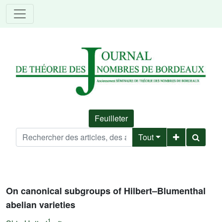
Feuilleter
Tout
On canonical subgroups of Hilbert–Blumenthal
abelian varieties
1