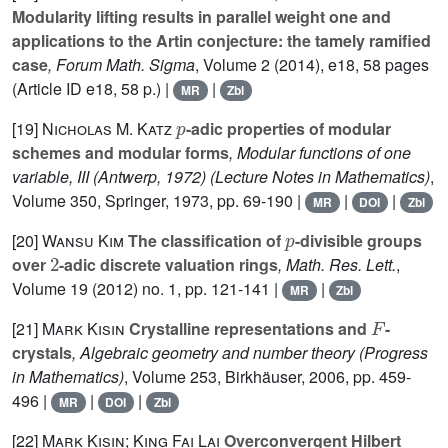
Modularity lifting results in parallel weight one and
applications to the Artin conjecture: the tamely ramified
case
, Forum Math. Sigma
, Volume 2
(2014), e18, 58 pages
(Article ID e18, 58 p.) |
|
MR
Zbl
p
[19]
Nicholas M. Katz
-adic properties of modular
schemes and modular forms
, Modular functions of one
variable, III (Antwerp, 1972)
(Lecture Notes in Mathematics)
,
Volume 350
, Springer, 1973, pp. 69-190 |
|
|
MR
DOI
Zbl
p
[20]
Wansu Kim
The classification of
-divisible groups
2
over
-adic discrete valuation rings
, Math. Res. Lett.
,
Volume 19
(2012) no. 1, pp. 121-141 |
|
MR
Zbl
F
[21]
Mark Kisin
Crystalline representations and
-
crystals
, Algebraic geometry and number theory
(Progress
in Mathematics)
, Volume 253
, Birkhäuser, 2006, pp. 459-
496 |
|
|
MR
DOI
Zbl
[22]
Mark Kisin; King Fai Lai
Overconvergent Hilbert