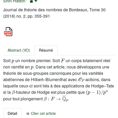
Shin Hattori
Journal de théorie des nombres de Bordeaux, Tome 30
(2018) no. 2, pp. 355-391
Abstract (VO)
Résumé
p
F
Soit
un nombre premier. Soit
un corps totalement réel
p
non ramifié en
. Dans cet article, nous développons une
théorie de sous-groupes canoniques pour les variétés
𝒪
F
abéliennes de Hilbert–Blumenthal avec
-actions, dans
laquelle ceux-ci sont liés à des applications de Hodge–Tate
β
(
p
-
1
)
/
p
n
si la
-hauteur de Hodge est plus petite que
β
:
F
→
ℚ
¯
p
pour tout plongement
.
Détail
Citer cet article