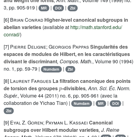
and weight one forms
, Ann. Math.
, Volume 149
(1999) no.
3, pp. 905-919 |
|
|
MR
DOI
Zbl
[6]
Brian Conrad
Higher-level canonical subgroups in
abelian varieties
(available at
http://math.stanford.edu/
conrad/
)
[7]
Pierre Deligne; Georgios Pappas
Singularités des
espaces de modules de Hilbert, en les caractéristiques
divisant le discriminant
, Compos. Math.
, Volume 90
(1994)
no. 1, pp. 59-79 |
|
Numdam
Zbl
[8]
Laurent Fargues
La filtration canonique des points
p
de torsion des groupes
-divisibles
, Ann. Sci. Éc. Norm.
Supér.
, Volume 44
(2011) no. 6, pp. 905-961 (avec la
collaboration de Yichao Tian) |
|
|
|
Numdam
MR
DOI
Zbl
[9]
Eyal Z. Goren; Payman L. Kassaei
Canonical
subgroups over Hilbert modular varieties
, J. Reine