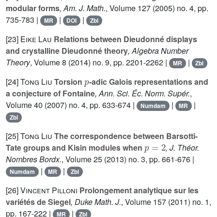
modular forms
, Am. J. Math.
, Volume 127
(2005) no. 4, pp.
735-783 |
|
|
MR
DOI
Zbl
[23]
Eike Lau
Relations between Dieudonné displays
and crystalline Dieudonné theory
, Algebra Number
Theory
, Volume 8
(2014) no. 9, pp. 2201-2262 |
|
MR
Zbl
p
[24]
Tong Liu
Torsion
-adic Galois representations and
a conjecture of Fontaine
, Ann. Sci. Éc. Norm. Supér.
,
Volume 40
(2007) no. 4, pp. 633-674 |
|
|
Numdam
MR
Zbl
[25]
Tong Liu
The correspondence between Barsotti-
p
=
2
Tate groups and Kisin modules when
, J. Théor.
Nombres Bordx.
, Volume 25
(2013) no. 3, pp. 661-676 |
|
|
Numdam
MR
Zbl
[26]
Vincent Pilloni
Prolongement analytique sur les
variétés de Siegel
, Duke Math. J.
, Volume 157
(2011) no. 1,
pp. 167-222 |
|
MR
Zbl