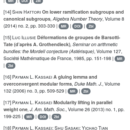
|
|
|
MR
DOI
Zbl
[14]
Shin Hattori
On lower ramification subgroups and
canonical subgroups
, Algebra Number Theory
, Volume 8
(2014) no. 2, pp. 303-330 |
|
|
MR
DOI
Zbl
[15]
Luc Illusie
Déformations de groupes de Barsotti-
Tate (d’après A. Grothendieck)
, Seminar on arithmetic
bundles: the Mordell conjecture
(Astérisque)
, Volume 127
,
Société Mathématique de France, 1985, pp. 151-198 |
MR
|
Zbl
[16]
Payman L. Kassaei
A gluing lemma and
overconvergent modular forms
, Duke Math. J.
, Volume
132
(2006) no. 3, pp. 509-529 |
|
MR
Zbl
[17]
Payman L. Kassaei
Modularity lifting in parallel
weight one
, J. Am. Math. Soc.
, Volume 26
(2013) no. 1, pp.
199-225 |
|
|
MR
DOI
Zbl
[18]
Payman L. Kassaei; Shu Sasaki; Yichao Tian