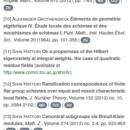
Angew. Math.
, Volume 670
(2012), pp. 1-63 |
|
|
MR
DOI
Zbl
[10]
Alexander Grothendieck
Éléments de géométrie
algébrique IV. Étude locale des schémas et des
morphismes de schémas I
, Publ. Math., Inst. Hautes Étud.
Sci.
, Volume 20
(1964), pp. 101-355 |
Zbl
[11]
Shin Hattori
On a properness of the Hilbert
eigenvariety at integral weights: the case of quadratic
residue fields
(available at
http://www.comm.tcu.ac.jp/shinh/
)
[12]
Shin Hattori
Ramification correspondence of finite
flat group schemes over equal and mixed characteristic
local fields
, J. Number Theory
, Volume 132
(2012) no. 10,
pp. 2084-2102 |
|
|
MR
DOI
Zbl
[13]
Shin Hattori
Canonical subgroups via Breuil-Kisin
modules
, Math. Z.
, Volume 274
(2013) no. 3-4, pp. 933-953