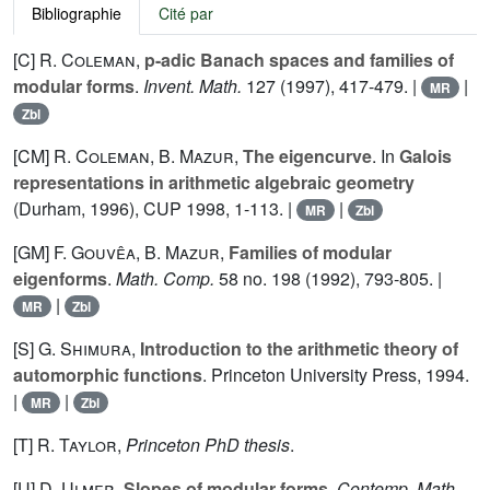
Bibliographie
Cité par
[C]
R. Coleman
,
p-adic Banach spaces and families of
modular forms
.
Invent. Math.
127
(1997), 417-479. |
|
MR
Zbl
[CM]
R. Coleman
,
B. Mazur
,
The eigencurve
. In
Galois
representations in arithmetic algebraic geometry
(Durham, 1996), CUP
1998
, 1-113. |
|
MR
Zbl
[GM]
F. Gouvêa
,
B. Mazur
,
Families of modular
eigenforms
.
Math. Comp.
58
no. 198 (1992), 793-805. |
|
MR
Zbl
[S]
G. Shimura
,
Introduction to the arithmetic theory of
automorphic functions
. Princeton University Press, 1994.
|
|
MR
Zbl
[T]
R. Taylor
,
Princeton PhD thesis
.
[U]
D. Ulmer
,
Slopes of modular forms
.
Contemp. Math.