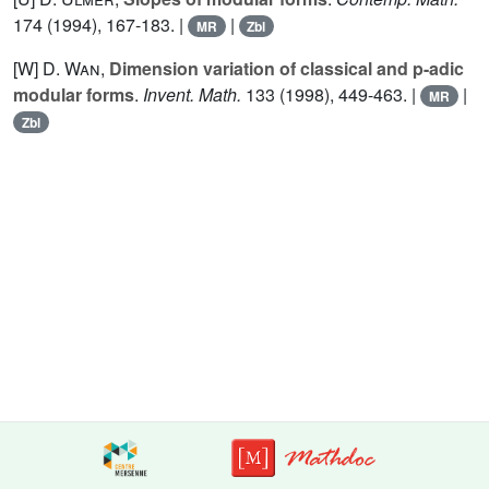
174
(1994), 167-183. |
|
MR
Zbl
[W]
D. Wan
,
Dimension variation of classical and p-adic
modular forms
.
Invent. Math.
133
(1998), 449-463. |
|
MR
Zbl