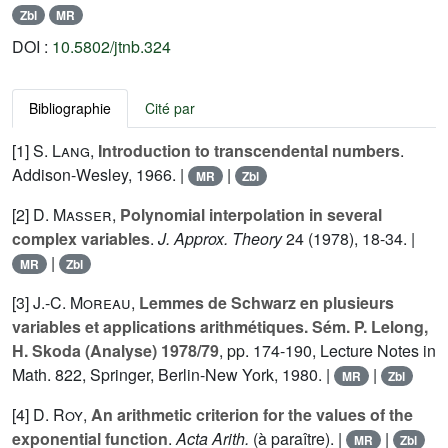
Zbl
MR
DOI :
10.5802/jtnb.324
Bibliographie
Cité par
[1]
S. Lang
,
Introduction to transcendental numbers
.
Addison-Wesley, 1966. |
|
MR
Zbl
[2]
D. Masser
,
Polynomial interpolation in several
complex variables
.
J. Approx. Theory
24
(1978), 18-34. |
|
MR
Zbl
[3]
J.-C. Moreau
,
Lemmes de Schwarz en plusieurs
variables et applications arithmétiques. Sém. P. Lelong,
H. Skoda (Analyse) 1978/79
, pp. 174-190, Lecture Notes in
Math. 822, Springer, Berlin-New York, 1980. |
|
MR
Zbl
[4]
D. Roy
,
An arithmetic criterion for the values of the
exponential function
.
Acta Arith.
(à paraître). |
|
MR
Zbl