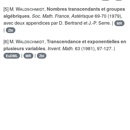
[5]
M. Waldschmidt
,
Nombres transcendants et groupes
algébriques
.
Soc. Math. France, Astérisque
69-70 (1979),
avec deux appendices par D. Bertrand et J.-P. Serre. |
MR
|
Zbl
[6]
M. Waldschmidt
,
Transcendance et exponentielles en
plusieurs variables
.
Invent. Math.
63
(1981), 97-127. |
|
|
EuDML
MR
Zbl