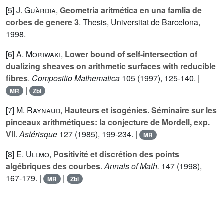
[5]
J. Guàrdia
,
Geometria aritmética en una famlia de
corbes de genere 3
. Thesis, Universitat de Barcelona,
1998.
[6]
A. Moriwaki
,
Lower bound of self-intersection of
dualizing sheaves on arithmetic surfaces with reducible
fibres
.
Compositio Mathematica
105
(1997), 125-140. |
|
MR
Zbl
[7]
M. Raynaud
,
Hauteurs et isogénies. Séminaire sur les
pinceaux arithmétiques: la conjecture de Mordell, exp.
VII
.
Astérisque
127
(1985), 199-234. |
MR
[8]
E. Ullmo
,
Positivité et discrétion des points
algébriques des courbes
.
Annals of Math.
147
(1998),
167-179. |
|
MR
Zbl