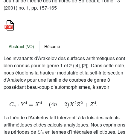
Journal de théorie des nombres de Bordeaux, Tome 13
(2001) no. 1, pp. 157-165
Abstract (VO)
Résumé
Les invariants d’Arakelov des surfaces arithmétiques sont
bien connus pour le genre 1 et 2 ([4], [2]). Dans cette note,
nous étudions la hauteur modulaire et la self-intersection
d’Arakelov pour une famille de courbes de genre 3
possédant beau-coup d’automorphismes, à savoir
C
n
:
Y
4
=
X
4
-
(
4
n
-
2
)
X
2
Z
2
+
Z
4
.
La théorie d’Arakelov fait intervenir à la fois des calculs
arithmétiques et des calculs analytiques. Nous exprimons
C
n
les périodes de
en termes d’intégrales elliptiques. Les