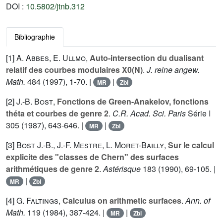
DOI :
10.5802/jtnb.312
Bibliographie
[1]
A. Abbes
,
E. Ullmo
,
Auto-intersection du dualisant
relatif des courbes modulaires X0(N)
.
J. reine angew.
Math.
484
(1997), 1-70. |
|
MR
Zbl
[2]
J.-B. Bost
,
Fonctions de Green-Anakelov, fonctions
théta et courbes de genre 2
.
C.R. Acad. Sci. Paris
Série I
305
(1987), 643-646. |
|
MR
Zbl
[3]
Bost J.-B.
,
J.-F. Mestre
,
L. Moret-Bailly
,
Sur le calcul
explicite des "classes de Chern" des surfaces
arithmétiques de genre 2
.
Astérisque
183
(1990), 69-105. |
|
MR
Zbl
[4]
G. Faltings
,
Calculus on arithmetic surfaces
.
Ann. of
Math.
119
(1984), 387-424. |
|
MR
Zbl