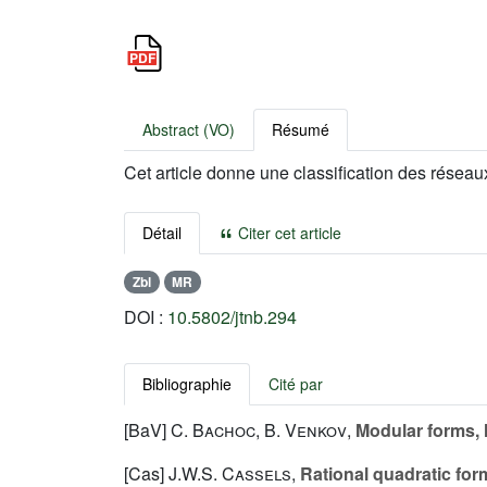
Abstract (VO)
Résumé
Cet article donne une classification des résea
Détail
Citer cet article
Zbl
MR
DOI :
10.5802/jtnb.294
Bibliographie
Cité par
[BaV]
C. Bachoc
,
B. Venkov
,
Modular forms, 
[Cas]
J.W.S. Cassels
,
Rational quadratic for