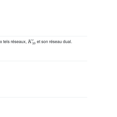
K
10
'
ux tels réseaux,
et son réseau dual.