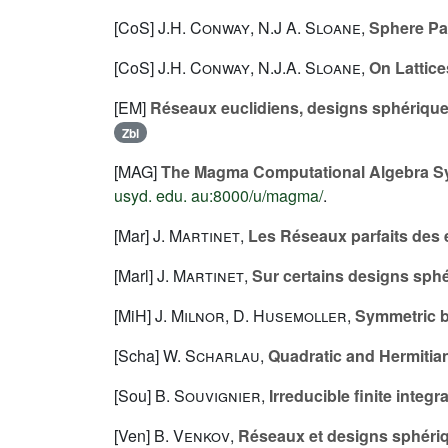
[CoS]
J.H. Conway
,
N.J A. Sloane
,
Sphere Pa
[CoS]
J.H. Conway
,
N.J.A. Sloane
,
On Lattice
[EM]
Réseaux euclidiens, designs sphérique
Zbl
[MAG]
The Magma Computational Algebra Sy
usyd. edu. au:8000/u/magma/
.
[Mar]
J. Martinet
,
Les Réseaux parfaits des 
[Marl]
J. Martinet
,
Sur certains designs sphé
[MiH]
J. Milnor
,
D. Husemoller
,
Symmetric b
[Scha]
W. Scharlau
,
Quadratic and Hermitia
[Sou]
B. Souvignier
,
Irreducible finite integ
[Ven]
B. Venkov
,
Réseaux et designs sphériqu