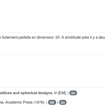
10
ux fortement parfaits en dimension
. A similitude près il y a de
lattices and spherical designs
. In [EM]. |
Zbl
ms
. Academic Press (1978). |
|
MR
Zbl