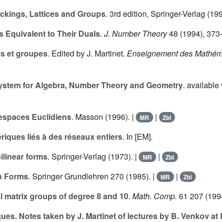
ckings, Lattices and Groups
. 3rd edition, Springer-Verlag (199
s Equivalent to Their Duals
.
J. Number Theory
48
(1994), 373-
s et groupes
. Edited by J. Martinet.
Enseignement des Mathém
stem for Algebra, Number Theory and Geometry
. availabl
espaces Euclidiens
. Masson (1996). |
|
MR
Zbl
riques liés à des réseaux entiers
. In [EM].
ilinear forms
. Springer-Verlag (1973). |
|
MR
Zbl
n Forms
. Springer Grundlehren
270
(1985). |
|
MR
Zbl
ral matrix groups of degree 8 and 10
.
Math. Comp.
61
207 (1994
es. Notes taken by J. Martinet of lectures by B. Venkov a