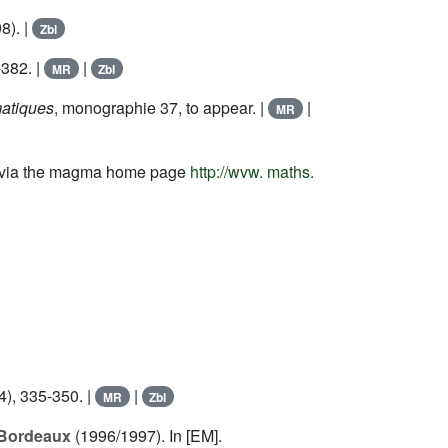
8). |
Zbl
382. |
|
MR
Zbl
atiques
, monographie
37
, to appear. |
|
MR
e via the magma home page
http://wvw. maths.
), 335-350. |
|
MR
Zbl
t Bordeaux
(1996/1997). In [EM].