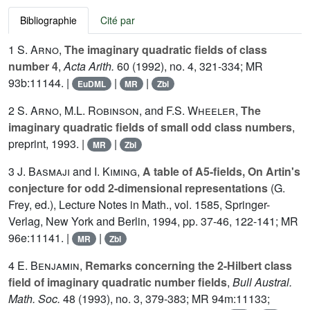
Bibliographie
Cité par
1
S. Arno
,
The imaginary quadratic fields of class
number 4
,
Acta Arith.
60
(1992), no. 4, 321-334; MR
93b:11144. |
|
|
EuDML
MR
Zbl
2
S. Arno
,
M.L. Robinson
, and
F.S. Wheeler
,
The
imaginary quadratic fields of small odd class numbers
,
preprint, 1993. |
|
MR
Zbl
3
J. Basmaji
and
I. Kiming
,
A table of A5-fields, On Artin's
conjecture for odd 2-dimensional representations
(G.
Frey, ed.), Lecture Notes in Math., vol.
1585
, Springer-
Verlag, New York and Berlin, 1994, pp. 37-46, 122-141; MR
96e:11141. |
|
MR
Zbl
4
E. Benjamin
,
Remarks concerning the 2-Hilbert class
field of imaginary quadratic number fields
,
Bull Austral.
Math. Soc.
48
(1993), no. 3, 379-383; MR 94m:11133;