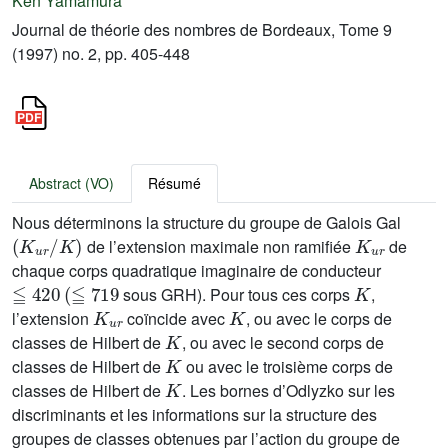
Ken Yamamura
Journal de théorie des nombres de Bordeaux, Tome 9
(1997) no. 2, pp. 405-448
Abstract (VO)
Résumé
Nous déterminons la structure du groupe de Galois Gal
(
K
u
r
/
K
)
K
u
r
de l’extension maximale non ramifiée
de
chaque corps quadratique imaginaire de conducteur
≦
420
(
≦
719
K
sous GRH). Pour tous ces corps
,
K
u
r
K
l’extension
coïncide avec
, ou avec le corps de
K
classes de Hilbert de
, ou avec le second corps de
K
classes de Hilbert de
ou avec le troisième corps de
K
classes de Hilbert de
. Les bornes d’Odlyzko sur les
discriminants et les informations sur la structure des
groupes de classes obtenues par l’action du groupe de