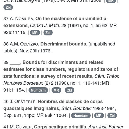
MR
Zbl
37
A. Nomura
,
On the existence of unramified p-
extensions
,
Osaka J. Math.
28
(1991), no. 1, 55-62; MR
92e:11115. |
|
MR
Zbl
38
A.M. Odlyzko
,
Discriminant bounds
, (unpublished
tables), Nov. 29th 1976.
39 ____,
Bounds for discriminants and related
estimates for class numbers, regulators and zeros of
zeta functions: a survey of recent results
,
Sém. Théor.
Nombres Bordeaux
(2)
2
(1990), no. 1, 119-141; MR
91i:11154. |
|
|
Numdam
MR
Zbl
40
J. Oesterlé
,
Nombres de classes de corps
quadratiques imaginaires
,
Sém. Bourbaki
1983-1984,
Exp. 631, 14pp; MR 86k:11064. |
|
|
Numdam
MR
Zbl
41
M. Olivier
,
Corps sextique primitifs
,
Ann. Inst. Fourier