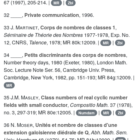
67
(1997), 205-214. |
|
MR
Zbl
32 ____,
Private communication
, 1996.
33
J. Martinet
,
Corps de nombres de classes 1
,
Séminaire de Théorie des Nombres
1977-1978, Exp. No.
12, CNRS,
Talence
, 1978; MR 80k:12009. |
|
MR
Zbl
34 ____,
Petits discriminants des corps de nombres
,
Number theory days, 1980 (Exeter, 1980), London Math.
Soc. Lecture Note Ser.
56
, Cambridge Univ. Press,
Cambridge, New York, 1982, pp. 151-193; MR 84g:12009. |
MR
35
J.M. Masley
,
Class numbers of real cyclic number
fields with small conductor
,
Compositio Math.
37
(1978),
no. 3, 297-319; MR 80e:12005. |
|
|
Numdam
MR
Zbl
36
N. Moser
,
Unités et nombre de classes d'une
extension galoisienne diédrale de Q
,
Abh. Math. Sem.
Univ. Hamburg
48
(1979), 54-75; MR 81h:12009. |
|