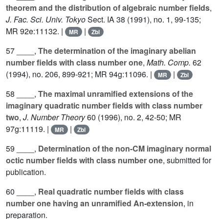
theorem and the distribution of algebraic number fields
,
J. Fac. Sci. Univ. Tokyo
Sect. IA
38
(1991), no. 1, 99-135;
MR 92e:11132. |
|
MR
Zbl
57 ____,
The determination of the imaginary abelian
number fields with class number one
,
Math. Comp.
62
(1994), no. 206, 899-921; MR 94g:11096. |
|
MR
Zbl
58 ____,
The maximal unramified extensions of the
imaginary quadratic number fields with class number
two
,
J. Number Theory
60
(1996), no. 2, 42-50; MR
97g:11119. |
|
MR
Zbl
59 ____,
Determination of the non-CM imaginary normal
octic number fields with class number one
, submitted for
publication.
60 ____,
Real quadratic number fields with class
number one having an unramified An-extension
, in
preparation.