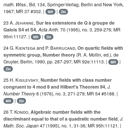
math. Wiss.
, Bd.
134
, Springer-Verlag, Berlin and New York,
1967; MR 37 #302. |
|
MR
Zbl
23
A. Jehanne
,
Sur les extensions de Q à groupe de
Galois S4 et S4
,
Acta Arith.
70
(1995), no. 3, 259-276; MR
95m:11127. |
|
MR
Zbl
24
G. Kientega
and
P. Barrucand
,
On quartic fields with
symmetric group, Number theory
(R. A. Mollin, ed.), de
Gruyter, Berlin, 1990, pp. 287-297; MR 92e:11113. |
|
MR
Zbl
25
H. Kisilevsky
,
Number fields with class number
congruent to 4 mod 8 and Hilbert's Theorem 94
,
J.
Number Theory
8
(1976), no. 3, 271-279; MR 54 #5188. |
|
MR
Zbl
26
T. Kondo
,
Algebraic number fields with the
discriminant equal to that of a quadratic number field
,
J.
Math. Soc. Japan
47
(1995), no. 1, 31-36; MR 95h:11121. |