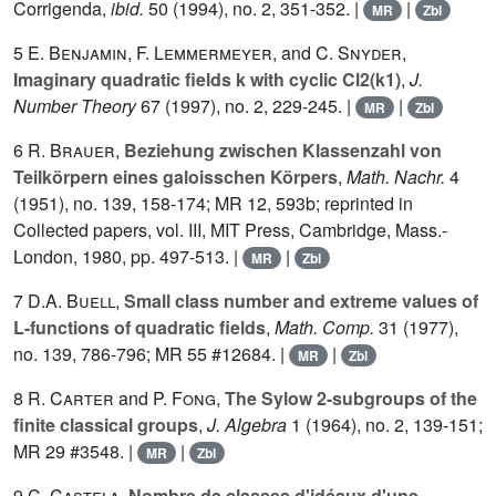
Corrigenda,
ibid.
50
(1994), no. 2, 351-352. |
|
MR
Zbl
5
E. Benjamin
,
F. Lemmermeyer
, and
C. Snyder
,
Imaginary quadratic fields k with cyclic Cl2(k1)
,
J.
Number Theory
67
(1997), no. 2, 229-245. |
|
MR
Zbl
6
R. Brauer
,
Beziehung zwischen Klassenzahl von
Teilkörpern eines galoisschen Körpers
,
Math. Nachr.
4
(1951), no. 139, 158-174; MR 12, 593b; reprinted in
Collected papers, vol.
III
, MIT Press, Cambridge, Mass.-
London, 1980, pp. 497-513. |
|
MR
Zbl
7
D.A. Buell
,
Small class number and extreme values of
L-functions of quadratic fields
,
Math. Comp.
31
(1977),
no. 139, 786-796; MR 55 #12684. |
|
MR
Zbl
8
R. Carter
and
P. Fong
,
The Sylow 2-subgroups of the
finite classical groups
,
J. Algebra
1
(1964), no. 2, 139-151;
MR 29 #3548. |
|
MR
Zbl
9
C. Castela
,
Nombre de classes d'idéaux d'une