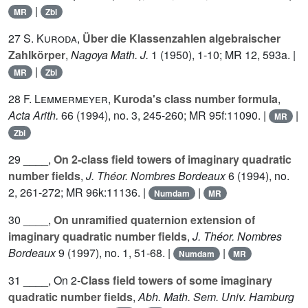
|
MR
Zbl
27
S. Kuroda
,
Über die Klassenzahlen algebraischer
Zahlkörper
,
Nagoya Math. J.
1
(1950), 1-10; MR 12, 593a. |
|
MR
Zbl
28
F. Lemmermeyer
,
Kuroda's class number formula
,
Acta Arith.
66
(1994), no. 3, 245-260; MR 95f:11090. |
|
MR
Zbl
29 ____,
On 2-class field towers of imaginary quadratic
number fields
,
J. Théor. Nombres Bordeaux
6
(1994), no.
2, 261-272; MR 96k:11136. |
|
Numdam
MR
30 ____,
On unramified quaternion extension of
imaginary quadratic number fields
,
J. Théor. Nombres
Bordeaux
9
(1997), no. 1, 51-68. |
|
Numdam
MR
31 ____, On 2-
Class field towers of some imaginary
quadratic number fields
,
Abh. Math. Sem. Univ. Hamburg