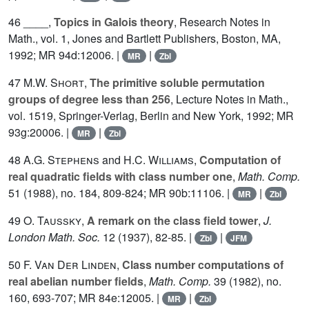
46 ____,
Topics in Galois theory
, Research Notes in
Math., vol.
1
, Jones and Bartlett Publishers, Boston, MA,
1992; MR 94d:12006. |
|
MR
Zbl
47
M.W. Short
,
The primitive soluble permutation
groups of degree less than 256
, Lecture Notes in Math.,
vol.
1519
, Springer-Verlag, Berlin and New York, 1992; MR
93g:20006. |
|
MR
Zbl
48
A.G. Stephens
and
H.C. Williams
,
Computation of
real quadratic fields with class number one
,
Math. Comp.
51
(1988), no. 184, 809-824; MR 90b:11106. |
|
MR
Zbl
49
O. Taussky
,
A remark on the class field tower
,
J.
London Math. Soc.
12
(1937), 82-85. |
|
Zbl
JFM
50
F. Van Der Linden
,
Class number computations of
real abelian number fields
,
Math. Comp.
39
(1982), no.
160, 693-707; MR 84e:12005. |
|
MR
Zbl