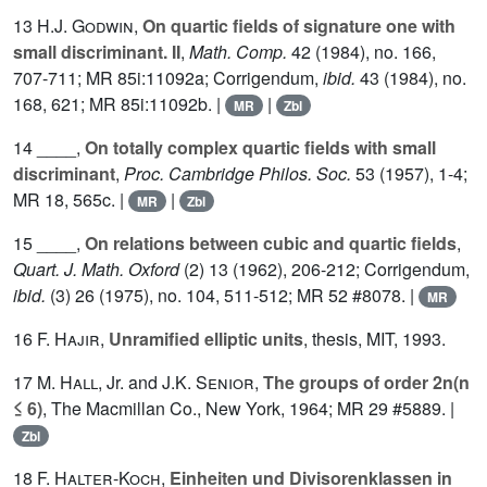
13
H.J. Godwin
,
On quartic fields of signature one with
small discriminant. II
,
Math. Comp.
42
(1984), no. 166,
707-711; MR 85i:11092a; Corrigendum,
ibid.
43
(1984), no.
168, 621; MR 85i:11092b. |
|
MR
Zbl
14 ____,
On totally complex quartic fields with small
discriminant
,
Proc. Cambridge Philos. Soc.
53
(1957), 1-4;
MR 18, 565c. |
|
MR
Zbl
15 ____,
On relations between cubic and quartic fields
,
Quart. J. Math. Oxford
(2)
13
(1962), 206-212; Corrigendum,
ibid.
(3)
26
(1975), no. 104, 511-512; MR 52 #8078. |
MR
16
F. Hajir
,
Unramified elliptic units
, thesis, MIT, 1993.
17
M. Hall
, Jr. and
J.K. Senior
,
The groups of order 2n(n
≤ 6)
, The Macmillan Co., New York, 1964; MR 29 #5889. |
Zbl
18
F. Halter-Koch
,
Einheiten und Divisorenklassen in