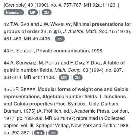
(Grenoble)
40
(1990), no. 4, 757-767; MR 92a:11123. |
|
|
Numdam
MR
Zbl
42
T.W. Sag
and
J.W. Wamsley
,
Minimal presentations for
groups of order 2n, n ≦ 6
,
J. Austral. Math. Soc.
15
(1973),
461-469; MR 49 #406. |
Zbl
43
R. Schoof
,
Private communication
, 1996.
44
A. Schwarz
,
M. Pohst
and
F. Diaz Y Diaz
,
A table of
quintic number fields
,
Math. Comp.
63
(1994), no. 207,
361-374; MR 94i:11108. |
|
MR
Zbl
45
J.-P. Serre
,
Modular forms of weight one and Galois
representations, Algebraic number fields: L-functions
and Galois properties
(Proc. Sympos., Univ. Durham,
Durham, 1975) (A. Fröhlich, ed.), Academic Press, London,
1977, pp. 193-268; MR 56 #8497; repreinted in Collected
papres, vol.
III
, Springer-Verlag, New York and Berlin, 1986,
pp. 292-367. |
|
MR
Zbl