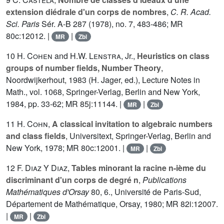
extension diédrale d'un corps de nombres
,
C. R. Acad.
Sci. Paris
Sér. A-B
287
(1978), no. 7, 483-486; MR
80c:12012. |
|
MR
Zbl
10
H. Cohen
and
H.W. Lenstra
, Jr.,
Heuristics on class
groups of number fields, Number Theory
,
Noordwijkerhout, 1983 (H. Jager, ed.), Lecture Notes in
Math., vol.
1068
, Springer-Verlag, Berlin and New York,
1984, pp. 33-62; MR 85j:11144. |
|
MR
Zbl
11
H. Cohn
,
A classical invitation to algebraic numbers
and class fields
, Universitext, Springer-Verlag, Berlin and
New York, 1978; MR 80c:12001. |
|
MR
Zbl
12
F. Diaz Y Diaz
,
Tables minorant la racine n-ième du
discriminant d'un corps de degré n
,
Publications
Mathématiques d'Orsay
80
, 6., Université de Paris-Sud,
Département de Mathématique, Orsay, 1980; MR 82i:12007.
|
|
MR
Zbl