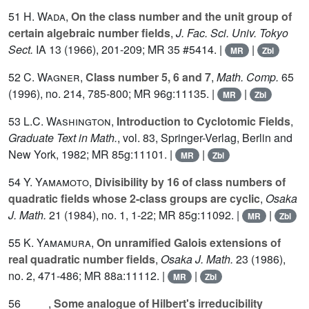
51
H. Wada
,
On the class number and the unit group of
certain algebraic number fields
,
J. Fac. Sci. Univ. Tokyo
Sect.
IA
13
(1966), 201-209; MR 35 #5414. |
|
MR
Zbl
52
C. Wagner
,
Class number 5, 6 and 7
,
Math. Comp.
65
(1996), no. 214, 785-800; MR 96g:11135. |
|
MR
Zbl
53
L.C. Washington
,
Introduction to Cyclotomic Fields
,
Graduate Text in Math.
, vol.
83
, Springer-Verlag, Berlin and
New York, 1982; MR 85g:11101. |
|
MR
Zbl
54
Y. Yamamoto
,
Divisibility by 16 of class numbers of
quadratic fields whose 2-class groups are cyclic
,
Osaka
J. Math.
21
(1984), no. 1, 1-22; MR 85g:11092. |
|
MR
Zbl
55
K. Yamamura
,
On unramified Galois extensions of
real quadratic number fields
,
Osaka J. Math.
23
(1986),
no. 2, 471-486; MR 88a:11112. |
|
MR
Zbl
56 ____,
Some analogue of Hilbert's irreducibility