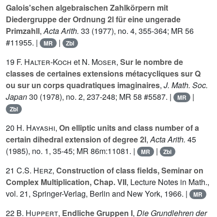
Galois'schen algebraischen Zahlkörpern mit
Diedergruppe der Ordnung 2l für eine ungerade
Primzahll
,
Acta Arith.
33
(1977), no. 4, 355-364; MR 56
#11955. |
|
MR
Zbl
19
F. Halter-Koch
et
N. Moser
,
Sur le nombre de
classes de certaines extensions métacycliques sur Q
ou sur un corps quadratiques imaginaires
,
J. Math. Soc.
Japan
30
(1978), no. 2, 237-248; MR 58 #5587. |
|
MR
Zbl
20
H. Hayashi
,
On elliptic units and class number of a
certain dihedral extension of degree 2l
,
Acta Arith.
45
(1985), no. 1, 35-45; MR 86m:11081. |
|
MR
Zbl
21
C.S. Herz
,
Construction of class fields, Seminar on
Complex Multiplication, Chap. VII
, Lecture Notes in Math.,
vol.
21
, Springer-Verlag, Berlin and New York, 1966. |
MR
22
B. Huppert
,
Endliche Gruppen I
,
Die Grundlehren der