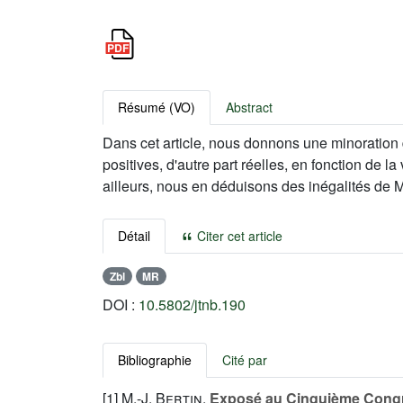
Résumé (VO)
Abstract
Dans cet article, nous donnons une minoration d
positives, d'autre part réelles, en fonction de 
ailleurs, nous en déduisons des inégalités de M
Détail
Citer cet article
Zbl
MR
DOI :
10.5802/jtnb.190
Bibliographie
Cité par
[1]
M.-J. Bertin
,
Exposé au Cinquième Congr