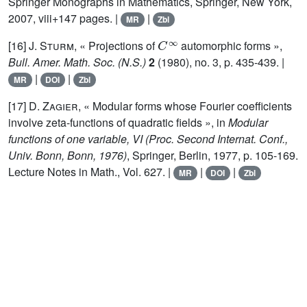
Springer Monographs in Mathematics, Springer, New York,
2007, viii+147 pages. |
|
MR
Zbl
C
∞
[16]
J. Sturm
, « Projections of
automorphic forms »,
Bull. Amer. Math. Soc. (N.S.)
2
(1980), no. 3, p. 435-439. |
|
|
MR
DOI
Zbl
[17]
D. Zagier
, « Modular forms whose Fourier coefficients
involve zeta-functions of quadratic fields », in
Modular
functions of one variable, VI (Proc. Second Internat. Conf.,
Univ. Bonn, Bonn, 1976)
, Springer, Berlin, 1977, p. 105-169.
Lecture Notes in Math., Vol. 627. |
|
|
MR
DOI
Zbl