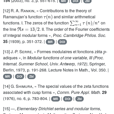
154
(2003), no. 3, p. 551-615. |
|
|
MR
DOI
Zbl
[12]
R. A. Rankin
, « Contributions to the theory of
τ
(
n
)
Ramanujan’s function
and similar arithmetical
∑
n
=
1
∞
τ
(
n
)
/
n
s
functions. I. The zeros of the function
on
ℜ
s
=
13
/
2
the line
. II. The order of the Fourier coefficients
of integral modular forms »,
Proc. Cambridge Philos. Soc.
35
(1939), p. 351-372. |
|
MR
DOI
p
[13]
J.-P. Serre
, « Formes modulaires et fonctions zêta
-
adiques », in
Modular functions of one variable, III (Proc.
Internat. Summer School, Univ. Antwerp, 1972)
, Springer,
Berlin, 1973, p. 191-268. Lecture Notes in Math., Vol. 350. |
|
|
MR
DOI
Zbl
[14]
G. Shimura
, « The special values of the zeta functions
associated with cusp forms »,
Comm. Pure Appl. Math.
29
(1976), no. 6, p. 783-804. |
|
|
MR
DOI
Zbl
[15] —,
Elementary Dirichlet series and modular forms
,