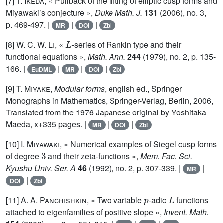
[7]
T. Ikeda
, « Pullback of the lifting of elliptic cusp forms and
Miyawaki’s conjecture »,
Duke Math. J.
131
(2006), no. 3,
p. 469-497. |
|
|
MR
DOI
Zbl
L
[8]
W. C. W. Li
, «
-series of Rankin type and their
functional equations »,
Math. Ann.
244
(1979), no. 2, p. 135-
166. |
|
|
|
EuDML
MR
DOI
Zbl
[9]
T. Miyake
,
Modular forms
, english ed., Springer
Monographs in Mathematics, Springer-Verlag, Berlin, 2006,
Translated from the 1976 Japanese original by Yoshitaka
Maeda, x+335 pages. |
|
|
MR
DOI
Zbl
[10]
I. Miyawaki
, « Numerical examples of Siegel cusp forms
3
of degree
and their zeta-functions »,
Mem. Fac. Sci.
Kyushu Univ. Ser. A
46
(1992), no. 2, p. 307-339. |
|
MR
|
DOI
Zbl
p
L
[11]
A. A. Panchishkin
, « Two variable
-adic
functions
attached to eigenfamilies of positive slope »,
Invent. Math.