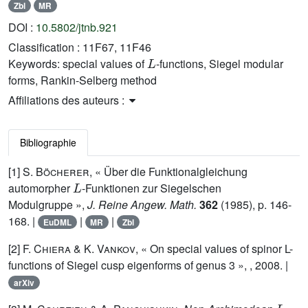
Zbl
MR
DOI :
10.5802/jtnb.921
Classification :
11F67, 11F46
L
Keywords:
special values of
-functions, Siegel modular
forms, Rankin-Selberg method
Affiliations des auteurs :
Bibliographie
[1]
S. Böcherer
, « Über die Funktionalgleichung
L
automorpher
-Funktionen zur Siegelschen
Modulgruppe »,
J. Reine Angew. Math.
362
(1985), p. 146-
168. |
|
|
EuDML
MR
Zbl
[2]
F. Chiera
&
K. Vankov
, « On special values of spinor L-
functions of Siegel cusp eigenforms of genus 3 », , 2008. |
arXiv
L