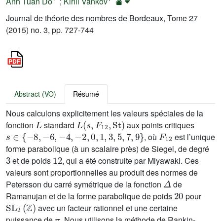
Anh Tuan Do
;
Kirill Vankov
Journal de théorie des nombres de Bordeaux, Tome 27
(2015) no. 3, pp. 727-744
Abstract (VO)
Résumé
Nous calculons explicitement les valeurs spéciales de la
L
L
(
s
,
F
12
,
St
)
fonction
standard
aux points critiques
s
∈
{
-
8
,
-
6
,
-
4
,
-
2
,
0
,
1
,
3
,
5
,
7
,
9
}
F
12
, où
est l’unique
forme parabolique (à un scalaire près) de Siegel, de degré
3
12
et de poids
, qui a été construite par Miyawaki. Ces
valeurs sont proportionnelles au produit des normes de
Δ
Petersson du carré symétrique de la fonction
de
20
Ramanujan et de la forme parabolique de poids
pour
SL
2
(
ℤ
)
avec un facteur rationnel et une certaine
π
puissance de
. Nous utilisons la méthode de Rankin-