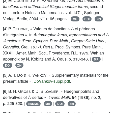
[3]
M. Courtieu
&
A. Panchishkin
,
Non-Archimedean
-
functions and arithmetical Siegel modular forms
, second
ed., Lecture Notes in Mathematics, vol. 1471, Springer-
Verlag, Berlin, 2004, viii+196 pages. |
|
|
MR
DOI
Zbl
L
[4]
P. Deligne
, « Valeurs de fonctions
et périodes
L
d’intégrales », in
Automorphic forms, representations and
-functions (Proc. Sympos. Pure Math., Oregon State Univ.,
Corvallis, Ore., 1977), Part 2
, Proc. Sympos. Pure Math.,
XXXIII, Amer. Math. Soc., Providence, R.I., 1979, With an
appendix by N. Koblitz and A. Ogus, p. 313-346. |
|
MR
|
DOI
Zbl
[5]
A. T. Do
&
K. Vankov
, « Supplementary materials for the
present article »,
DoVankov-suppl.pdf
.
[6]
B. H. Gross
&
D. B. Zagier
, « Heegner points and
L
derivatives of
-series »,
Invent. Math.
84
(1986), no. 2,
p. 225-320. |
|
|
|
EuDML
MR
DOI
Zbl