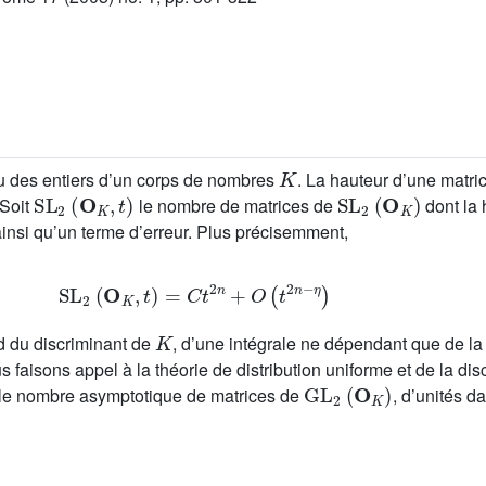
K
u des entiers d’un corps de nombres
. La hauteur d’une matr
SL
2
(
O
K
,
t
)
SL
2
(
O
K
)
 Soit
le nombre de matrices de
dont la 
ainsi qu’un terme d’erreur. Plus précisemment,
SL
2
(
O
K
,
t
)
=
C
t
2
n
+
O
(
t
2
n
-
η
)
K
 du discriminant de
, d’une intégrale ne dépendant que de la
s faisons appel à la théorie de distribution uniforme et de la dis
GL
2
(
O
K
)
t le nombre asymptotique de matrices de
, d’unités d