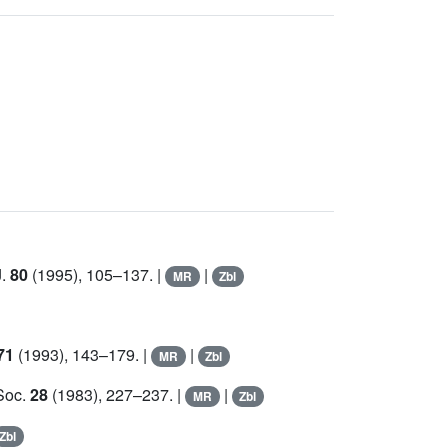
J.
80
(1995), 105–137. |
|
MR
Zbl
71
(1993), 143–179. |
|
MR
Zbl
 Soc.
28
(1983), 227–237. |
|
MR
Zbl
Zbl