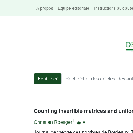
À propos
Équipe éditoriale
Instructions aux aut
Feuilleter
Counting invertible matrices and unifo
1
Christian Roettger
Journal de théorie des nombres de Bordeaux, T