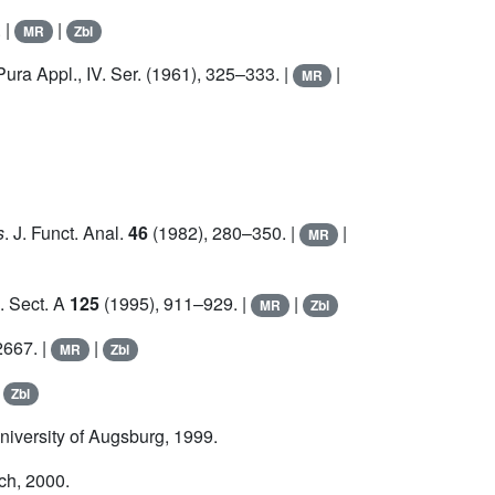
 |
|
MR
Zbl
Pura Appl., IV. Ser. (1961), 325–333. |
|
MR
s
. J. Funct. Anal.
46
(1982), 280–350. |
|
MR
. Sect. A
125
(1995), 911–929. |
|
MR
Zbl
667. |
|
MR
Zbl
|
Zbl
University of Augsburg, 1999.
ich, 2000.