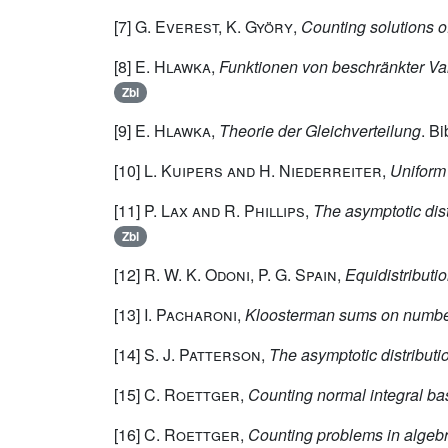
[7]
G. Everest, K. Györy
,
Counting solutions 
[8]
E. Hlawka
,
Funktionen von beschränkter Var
Zbl
[9]
E. Hlawka
,
Theorie der Gleichverteilung
. B
[10]
L. Kuipers and H. Niederreiter
,
Uniform 
[11]
P. Lax and R. Phillips
,
The asymptotic dist
Zbl
[12]
R. W. K. Odoni, P. G. Spain
,
Equidistributio
[13]
I. Pacharoni
,
Kloosterman sums on number
[14]
S. J. Patterson
,
The asymptotic distribut
[15]
C. Roettger
,
Counting normal integral b
[16]
C. Roettger
,
Counting problems in algeb