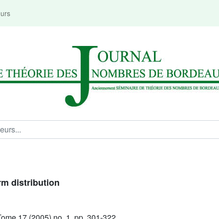
eurs
rm distribution
ome 17 (2005) no. 1, pp. 301-322