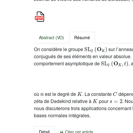
Abstract (VO)
Résumé
SL
2
(
O
K
)
On considère le groupe
sur l’annea
conjugués de ses éléments en valeur absolue.
SL
2
(
O
K
,
t
)
comportement asymptotique de
, 
n
K
C
où
est le degré de
. La constante
dépend
K
s
=
2
zêta de Dedekind relative à
pour
. Nou
nous discuterons trois applications concernan
bases normales intégrales.
Détail
Citer cet article