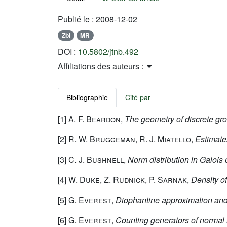
Publié le :
2008-12-02
Zbl
MR
DOI :
10.5802/jtnb.492
Affiliations des auteurs :
Bibliographie
Cité par
[1]
A. F. Beardon
,
The geometry of discrete gr
[2]
R. W. Bruggeman, R. J. Miatello
,
Estimate
[3]
C. J. Bushnell
,
Norm distribution in Galois 
[4]
W. Duke, Z. Rudnick, P. Sarnak
,
Density o
[5]
G. Everest
,
Diophantine approximation and t
[6]
G. Everest
,
Counting generators of normal 