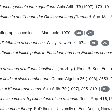
of decomposable form equations
. Acta Arith.
79
(1997), 173–191.
iation in der Theorie der Gleichverteilung (German)
. Ann. Mat. 
ibliographisches Institut, Mannheim 1979. |
|
MR
Zbl
distribution of sequences
. Wiley, New York 1974. |
|
MR
Zbl
ribution of lattice points in Euclidean and non-Euclidean space
(
mod
p
)
n of values of rational functions
. Proc. R. Soc. Edinb
 fields of class number one
. Comm. Algebra
26
(1998), 2653–2
ion of Kloosterman sums
. Acta Arith.
79
(1997), 205–219. |
MR
S
3
ases in complex
-extensions of the rationals
. Tech. Rep.
416
, 
raic number theory
. PhD thesis, University of East Anglia, Norw