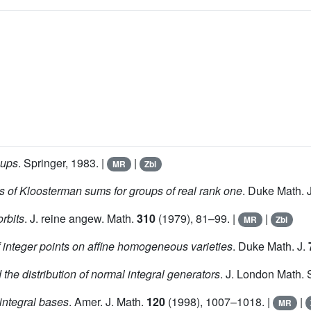
oups
. Springer, 1983. |
|
MR
Zbl
s of Kloosterman sums for groups of real rank one
. Duke Math. 
orbits
. J. reine angew. Math.
310
(1979), 81–99. |
|
MR
Zbl
f integer points on affine homogeneous varieties
. Duke Math. J.
he distribution of normal integral generators
. J. London Math.
integral bases
. Amer. J. Math.
120
(1998), 1007–1018. |
|
MR