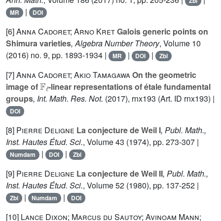
Zbl
|
MR
DOI
[6]
Anna Cadoret; Arno Kret
Galois generic points on
Shimura varieties
, Algebra Number Theory
, Volume 10
(2016) no. 9, pp. 1893-1934 |
|
|
MR
DOI
Zbl
[7]
Anna Cadoret; Akio Tamagawa
On the geometric
𝔽
ℓ
image of
-linear representations of étale fundamental
groups
, Int. Math. Res. Not.
(2017), rnx193 (Art. ID rnx193) |
DOI
[8]
Pierre Deligne
La conjecture de Weil I
, Publ. Math.,
Inst. Hautes Étud. Sci.
, Volume 43
(1974), pp. 273-307 |
|
|
Numdam
DOI
Zbl
[9]
Pierre Deligne
La conjecture de Weil II
, Publ. Math.,
Inst. Hautes Étud. Sci.
, Volume 52
(1980), pp. 137-252 |
|
|
Zbl
Numdam
DOI
[10]
Lance Dixon; Marcus du Sautoy; Avinoam Mann;