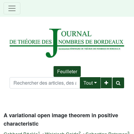
Feuilleter
Tout
A variational open image theorem in positive
characteristic
1
2
3