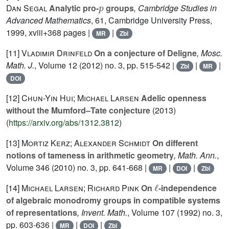
p
Dan Segal
Analytic pro-
groups
, Cambridge Studies in
Advanced Mathematics
, 61
, Cambridge University Press,
1999, xviii+368 pages |
|
MR
Zbl
[11]
Vladimir Drinfeld
On a conjecture of Deligne
, Mosc.
Math. J.
, Volume 12
(2012) no. 3, pp. 515-542 |
|
|
Zbl
MR
DOI
[12]
Chun-Yin Hui; Michael Larsen
Adelic openness
without the Mumford–Tate conjecture
(2013)
(
https://arxiv.org/abs/1312.3812
)
[13]
Mortiz Kerz; Alexander Schmidt
On different
notions of tameness in arithmetic geometry
, Math. Ann.
,
Volume 346
(2010) no. 3, pp. 641-668 |
|
|
MR
DOI
Zbl
ℓ
[14]
Michael Larsen; Richard Pink
On
-independence
of algebraic monodromy groups in compatible systems
of representations
, Invent. Math.
, Volume 107
(1992) no. 3,
pp. 603-636 |
|
|
MR
DOI
Zbl