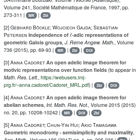
Volume 241
, Société Mathématique de France, 1997, pp.
273-311 |
|
MR
Zbl
[2]
Gebhard Böckle; Wojciech Gajda; Sebastian
ℓ
Petersen
Independence of
-adic representations of
geometric Galois groups
, J. Reine Angew. Math.
, Volume
736
(2015), pp. 69-93 |
|
|
MR
Zbl
DOI
[3]
Anna Cadoret
An open adelic image theorem for
motivic representations over function fields
(to appear in
Math. Res. Lett.
,
https://webusers.imj-
prg.fr/~anna.cadoret/Cadoret_MRL.pdf
) |
|
Zbl
DOI
[4]
Anna Cadoret
An open adelic image theorem for
abelian schemes
, Int. Math. Res. Not.
, Volume 2015
(2015)
no. 20, pp. 10208-10242 |
|
|
MR
DOI
Zbl
[5]
Anna Cadoret; Chun-Yin Hui; Akio Tamagawa
Geometric monodromy - semisimplicity and maximality
,
Ann. Math.
, Volume 186
(2017) no. 1, pp. 205-236 |
|