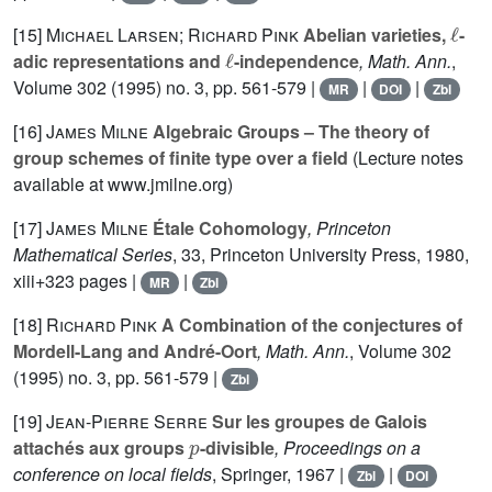
ℓ
[15]
Michael Larsen; Richard Pink
Abelian varieties,
-
ℓ
adic representations and
-independence
, Math. Ann.
,
Volume 302
(1995) no. 3, pp. 561-579 |
|
|
MR
DOI
Zbl
[16]
James Milne
Algebraic Groups – The theory of
group schemes of finite type over a field
(Lecture notes
available at www.jmilne.org)
[17]
James Milne
Étale Cohomology
, Princeton
Mathematical Series
, 33
, Princeton University Press, 1980,
xiii+323 pages |
|
MR
Zbl
[18]
Richard Pink
A Combination of the conjectures of
Mordell-Lang and André-Oort
, Math. Ann.
, Volume 302
(1995) no. 3, pp. 561-579 |
Zbl
[19]
Jean-Pierre Serre
Sur les groupes de Galois
p
attachés aux groups
-divisible
, Proceedings on a
conference on local fields
, Springer, 1967 |
|
Zbl
DOI