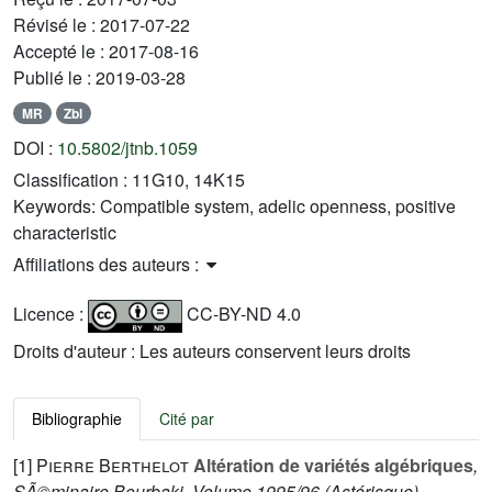
Révisé le :
2017-07-22
Accepté le :
2017-08-16
Publié le :
2019-03-28
MR
Zbl
DOI :
10.5802/jtnb.1059
Classification :
11G10, 14K15
Keywords:
Compatible system, adelic openness, positive
characteristic
Affiliations des auteurs :
Licence :
CC-BY-ND 4.0
Droits d'auteur : Les auteurs conservent leurs droits
Bibliographie
Cité par
[1]
Pierre Berthelot
Altération de variétés algébriques
,
SÃ©minaire Bourbaki. Volume 1995/96
(Astérisque)
,