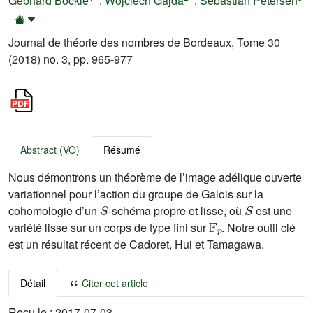
Gebhard Böckle
;
Wojciech Gajda
;
Sebastian Petersen
Journal de théorie des nombres de Bordeaux, Tome 30
(2018) no. 3, pp. 965-977
Abstract (VO)
Résumé
Nous démontrons un théorème de l’image adélique ouverte
variationnel pour l’action du groupe de Galois sur la
S
S
cohomologie d’un
-schéma propre et lisse, où
est une
𝔽
p
variété lisse sur un corps de type fini sur
. Notre outil clé
est un résultat récent de Cadoret, Hui et Tamagawa.
Détail
Citer cet article
Reçu le :
2017-07-03