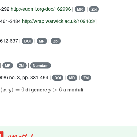
9-292
http://eudml.org/doc/162996
|
|
MR
Zbl
 2461-2484
http://wrap.warwick.ac.uk/109403/
|
 612-637 |
|
|
DOI
MR
Zbl
 |
|
|
MR
Zbl
Numdam
08) no. 3, pp. 381-464 |
|
|
DOI
MR
Zbl
(
x
,
y
)
=
0
p
>
6
di genere
a moduli