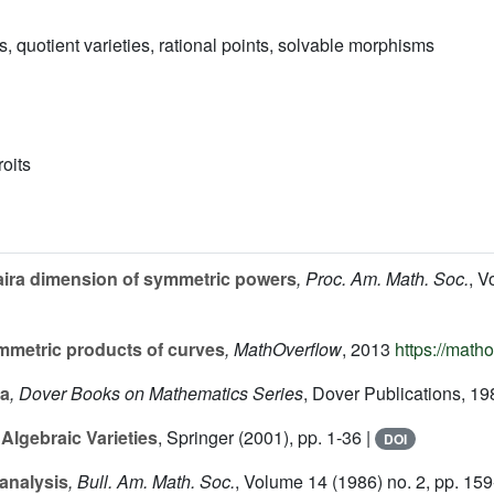
, quotient varieties, rational points, solvable morphisms
roits
ira dimension of symmetric powers
, Proc. Am. Math. Soc.
, 
mmetric products of curves
, MathOverflow
, 2013
https://math
ra
, Dover Books on Mathematics Series
, Dover Publications, 1
Algebraic Varieties
, Springer (2001), pp. 1-36 |
DOI
analysis
, Bull. Am. Math. Soc.
, Volume 14
(1986) no. 2, pp. 159