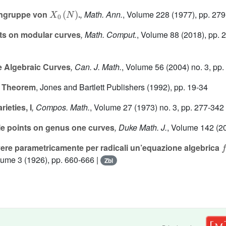
X
0
(
N
)
ngruppe von
.
, Math. Ann.
, Volume 228
(1977), pp. 27
ts on modular curves
, Math. Comput.
, Volume 88
(2018), pp.
e Algebraic Curves
, Can. J. Math.
, Volume 56
(2004) no. 3, pp.
ty Theorem
, Jones and Bartlett Publishers (1992), pp. 19-34
ieties, I
, Compos. Math.
, Volume 27
(1973) no. 3, pp. 277-342
e points on genus one curves
, Duke Math. J.
, Volume 142
(20
f
olvere parametricamente per radicali un’equazione algebrica
lume 3
(1926), pp. 660-666 |
Zbl