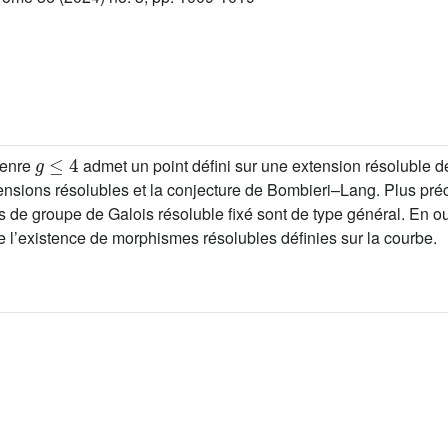
g
≤
4
enre
admet un point défini sur une extension résoluble 
tensions résolubles et la conjecture de Bombieri–Lang. Plus pr
ns de groupe de Galois résoluble fixé sont de type général. En o
e l’existence de morphismes résolubles définies sur la courbe.