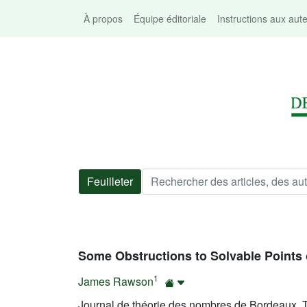
À propos
Équipe éditoriale
Instructions aux aut
Feuilleter
Some Obstructions to Solvable Points
1
James Rawson
Journal de théorie des nombres de Bordeaux, 