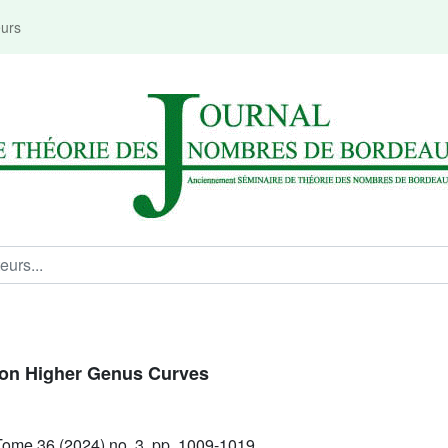
eurs
 on Higher Genus Curves
Tome 36 (2024) no. 3, pp. 1009-1019