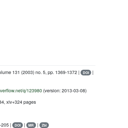
Volume 131
(2003) no. 5, pp. 1369-1372 |
|
DOI
overflow.net/q/123980
(version: 2013-03-08)
984, xiv+324 pages
-205 |
|
|
DOI
MR
Zbl