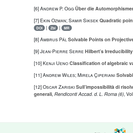
[6]
Andrew P. Ogg
Über die Automorphisme
[7]
Ekin Ozman; Samir Siksek
Quadratic poin
|
|
DOI
Zbl
MR
[8]
Ambrus Pál
Solvable Points on Projectiv
[9]
Jean-Pierre Serre
Hilbert’s Irreducibili
[10]
Kenji Ueno
Classification of algebraic var
[11]
Andrew Wiles; Mirela Çiperiani
Solvabl
[12]
Oscar Zariski
Sull’impossibilità di ris
generali
, Rendiconti Accad. d. L. Roma (6)
, Vo