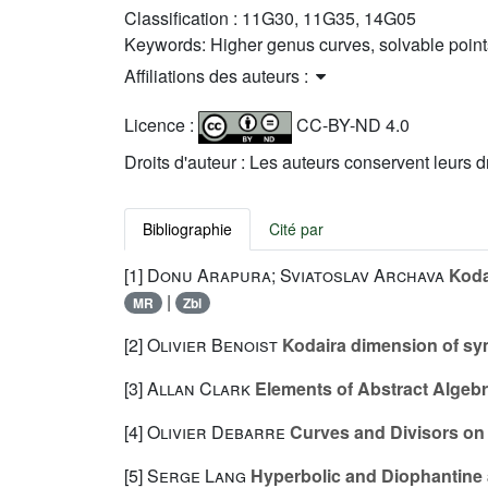
Classification :
11G30, 11G35, 14G05
Keywords:
Higher genus curves, solvable points
Affiliations des auteurs :
Licence :
CC-BY-ND 4.0
Droits d'auteur : Les auteurs conservent leurs d
Bibliographie
Cité par
[1]
Donu Arapura; Sviatoslav Archava
Koda
|
MR
Zbl
[2]
Olivier Benoist
Kodaira dimension of sy
[3]
Allan Clark
Elements of Abstract Algeb
[4]
Olivier Debarre
Curves and Divisors on 
[5]
Serge Lang
Hyperbolic and Diophantine 