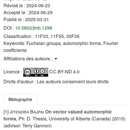
Révisé le :
2024-06-23
Accepté le :
2024-06-29
Publié le :
2025-03-31
DOI :
10.5802/jtnb.1298
Classification :
11F03, 11F55, 30F35
Keywords:
Fuchsian groups, automorphic forms, Fourier
coefficients
Affiliations des auteurs :
Licence :
CC-BY-ND 4.0
Droits d'auteur : Les auteurs conservent leurs droits
Bibliographie
[1]
Jitendra Bajpai
On vector valued automorphic
forms
, Ph. D. Thesis, University of Alberta (Canada) (2015)
(advisor: Terry Gannon)