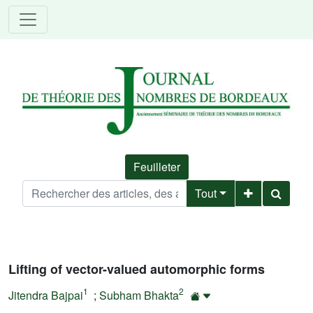
Feuilleter
Tout
Lifting of vector-valued automorphic forms
1
2
Jitendra Bajpai
;
Subham Bhakta