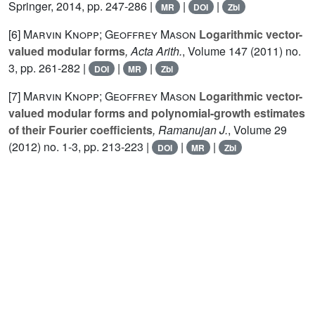
Springer, 2014, pp. 247-286 |
|
|
MR
DOI
Zbl
[6]
Marvin Knopp; Geoffrey Mason
Logarithmic vector-
valued modular forms
, Acta Arith.
, Volume 147
(2011) no.
3, pp. 261-282 |
|
|
DOI
MR
Zbl
[7]
Marvin Knopp; Geoffrey Mason
Logarithmic vector-
valued modular forms and polynomial-growth estimates
of their Fourier coefficients
, Ramanujan J.
, Volume 29
(2012) no. 1-3, pp. 213-223 |
|
|
DOI
MR
Zbl