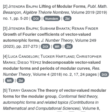
[2]
Jitendra Bajpai
Lifting of Modular Forms
, Publ. Math.
Besançon, Algèbre Théorie Nombres
, Volume 2019
(2019)
no. 1, pp. 5-20 |
|
|
DOI
Numdam
Zbl
[3]
Jitendra Bajpai; Subham Bhakta; Renan Finder
Growth of Fourier coefficients of vector-valued
automorphic forms
, J. Number Theory
, Volume 249
(2023), pp. 237-273 |
|
|
DOI
MR
Zbl
[4]
Luca Candelori; Tucker Hartland; Christopher
Marks; Diego Yépez
Indecomposable vector-valued
modular forms and periods of modular curves
, Res.
Number Theory
, Volume 4
(2018) no. 2, 17, 24 pages |
DOI
|
|
MR
Zbl
[5]
Terry Gannon
The theory of vector-valued modular
forms for the modular group
, Conformal field theory,
automorphic forms and related topics
(Contributions in
Mathematical and Computational Sciences)
, Volume 8
,