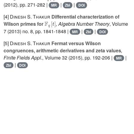
(2012), pp. 271-282 |
|
|
MR
Zbl
DOI
[4]
Dinesh S. Thakur
Differential characterization of
𝔽
q
[
t
]
Wilson primes for
, Algebra Number Theory
, Volume
7
(2013) no. 8, pp. 1841-1848 |
|
|
MR
Zbl
DOI
[5]
Dinesh S. Thakur
Fermat versus Wilson
congruences, arithmetic derivatives and zeta values
,
Finite Fields Appl.
, Volume 32
(2015), pp. 192-206 |
|
MR
|
Zbl
DOI