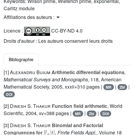
Keywords:
Wilson prime, Wieferich prime, exponential,
Carlitz module
Affiliations des auteurs :
Licence :
CC-BY-ND 4.0
Droits d'auteur : Les auteurs conservent leurs droits
Bibliographie
[1]
Alexandru Buium
Arithmetic differential equations
,
Mathematical Surveys and Monographs
, 118
, American
Mathematical Society, 2005, xxxii+310 pages |
|
|
MR
Zbl
DOI
[2]
Dinesh S. Thakur
Function field arithmetic
, World
Scientific, 2004, xv+388 pages |
|
|
MR
Zbl
DOI
[3]
Dinesh S. Thakur
Binomial and Factorial
𝔽
q
[
t
]
Congruences for
, Finite Fields Appl.
, Volume 18